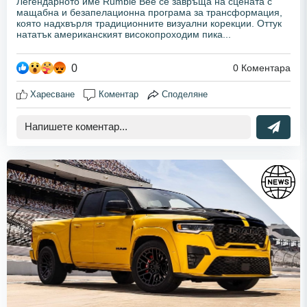
Легендарното име Rumble Bee се завръща на сцената с
мащабна и безапелационна програма за трансформация,
която надхвърля традиционните визуални корекции. Оттук
нататък американският високопроходим пика...
0
0
Коментара
Харесване
Коментар
Споделяне