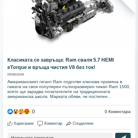
Класиката се завръща: Ram сваля 5.7 HEMI
eTorque и връща чистия V8 без ток!
05/08/2026
Американският гигант Ram подготвя ключова промяна в
гамата на своя популярен пълноразмерен пикап Ram 1500,
която ще зарадва почитателите на традиционната
американска школа. Марката обяви, че постепен...
0
0
Коментара
Харесване
Коментар
Споделяне