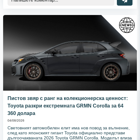
Пистов звяр с ранг на колекционерска ценност:
Toyota разкри екстремната GRMN Corolla за 64
360 долара
04/08/2026
Световният автомобилен елит има нов повод за вълнение,
след като японският гигант Toyota официално представи
дългоочакваната 2026 Toyota GRMN Corolla. Моделът влиза