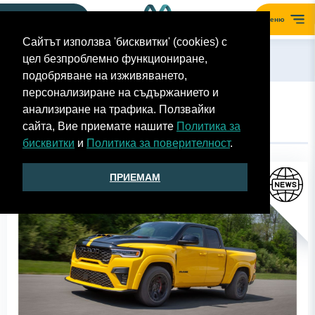
Моят гараж
Меню
Сайтът използва 'бисквитки' (cookies) с
цел безпроблемно функциониране,
Назад
подобряване на изживяването,
персонализиране на съдържанието и
анализиране на трафика. Ползвайки
НОВИНИ ЗА RAM
сайта, Вие приемате нашите
Политика за
бисквитки
и
Политика за поверителност
.
ПРИЕМАМ