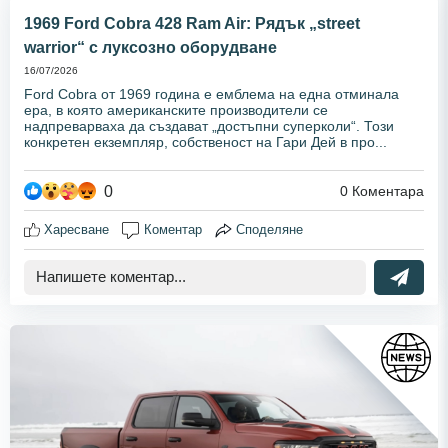
1969 Ford Cobra 428 Ram Air: Рядък „street
warrior“ с луксозно оборудване
16/07/2026
Ford Cobra от 1969 година е емблема на една отминала
ера, в която американските производители се
надпреварваха да създават „достъпни суперколи“. Този
конкретен екземпляр, собственост на Гари Дей в про...
0
0
Коментара
Харесване
Коментар
Споделяне