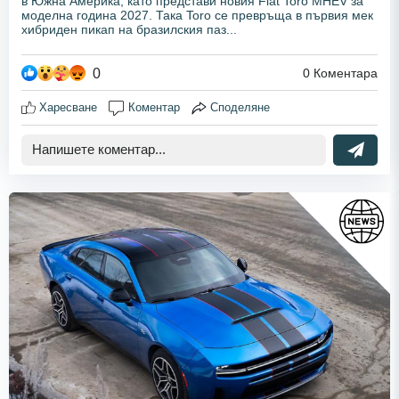
в Южна Америка, като представи новия Fiat Toro MHEV за
моделна година 2027. Така Toro се превръща в първия мек
хибриден пикап на бразилския паз...
0
0
Коментара
Харесване
Коментар
Споделяне