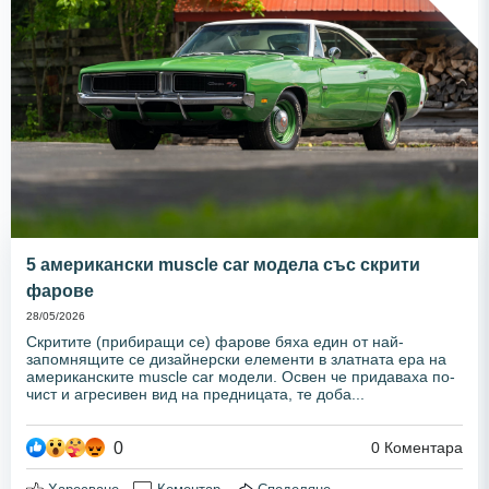
5 американски muscle car модела със скрити
фарове
28/05/2026
Скритите (прибиращи се) фарове бяха един от най-
запомнящите се дизайнерски елементи в златната ера на
американските muscle car модели. Освен че придаваха по-
чист и агресивен вид на предницата, те доба...
0
0
Коментара