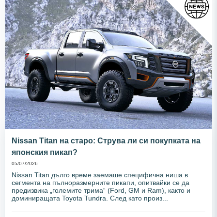
Nissan Titan на старо: Струва ли си покупката на
японския пикап?
05/07/2026
Nissan Titan дълго време заемаше специфична ниша в
сегмента на пълноразмерните пикапи, опитвайки се да
предизвика „големите трима“ (Ford, GM и Ram), както и
доминиращата Toyota Tundra. След като произ...