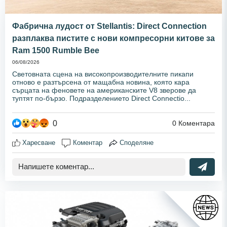
Фабрична лудост от Stellantis: Direct Connection
разплаква пистите с нови компресорни китове за
Ram 1500 Rumble Bee
06/08/2026
Световната сцена на високопроизводителните пикапи
отново е разтърсена от мащабна новина, която кара
сърцата на феновете на американските V8 зверове да
туптят по-бързо. Подразделението Direct Connectio...
0
0
Коментара
Харесване
Коментар
Споделяне