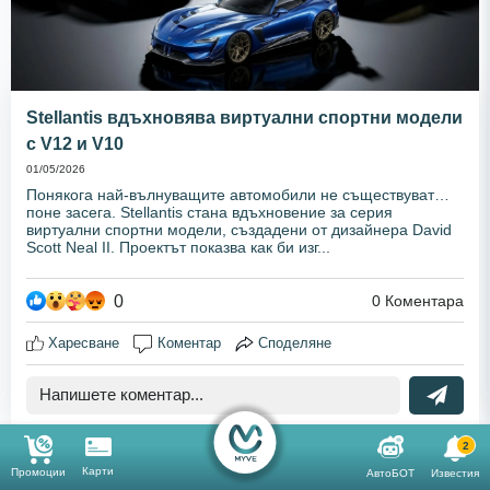
Stellantis вдъхновява виртуални спортни модели
с V12 и V10
01/05/2026
Понякога най-вълнуващите автомобили не съществуват…
поне засега. Stellantis стана вдъхновение за серия
виртуални спортни модели, създадени от дизайнерa David
Scott Neal II. Проектът показва как би изг...
0
0
Коментара
Харесване
Коментар
Споделяне
2
Карти
Промоции
АвтоБОТ
Известия