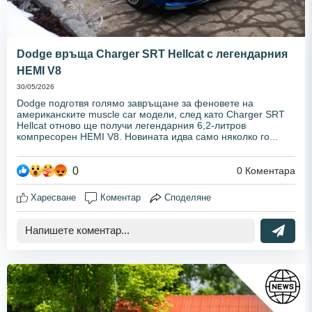
Dodge връща Charger SRT Hellcat с легендарния
HEMI V8
30/05/2026
Dodge подготвя голямо завръщане за феновете на
американските muscle car модели, след като Charger SRT
Hellcat отново ще получи легендарния 6,2-литров
компресорен HEMI V8. Новината идва само няколко го...
0
0
Коментара
Харесване
Коментар
Споделяне