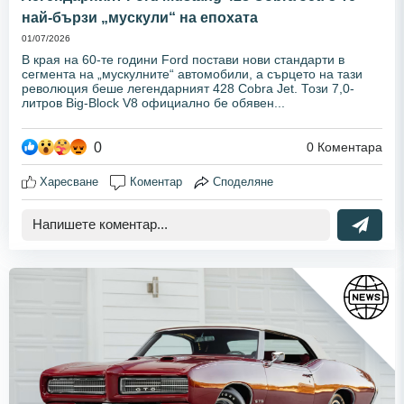
най-бързи „мускули“ на епохата
01/07/2026
В края на 60-те години Ford постави нови стандарти в
сегмента на „мускулните“ автомобили, а сърцето на тази
революция беше легендарният 428 Cobra Jet. Този 7,0-
литров Big-Block V8 официално бе обявен...
0
0
Коментара
Харесване
Коментар
Споделяне