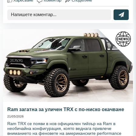
Харесване
Коментар
Споделяне
Ram загатна за уличен TRX с по-ниско окачване
21/05/2026
Ram TRX се появи в нов официален тийзър на Ram в
необичайна конфигурация, която веднага привлече
вниманието на феновете на американските performance