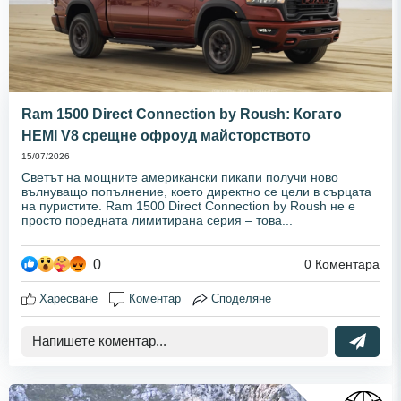
Ram 1500 Direct Connection by Roush: Когато
HEMI V8 срещне офроуд майсторството
15/07/2026
Светът на мощните американски пикапи получи ново
вълнуващо попълнение, което директно се цели в сърцата
на пуристите. Ram 1500 Direct Connection by Roush не е
просто поредната лимитирана серия – това...
0
0
Коментара
Харесване
Коментар
Споделяне