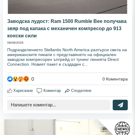
Заводска лудост: Ram 1500 Rumble Bee получава
звяр под капака с механичен компресор до 913
конски сили
08/08/2026
Подразделението Stellantis North America разтърси света на
американските пикапи с представянето на официален
заводски компресорен ъпгрейд от тунинг линията Direct
Connection. Новият пакет е създаден с...
0
0
Коментара
Харесване
Коментар
Споделяне