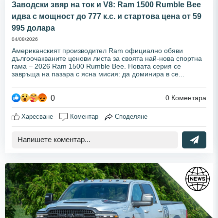
Заводски звяр на ток и V8: Ram 1500 Rumble Bee
идва с мощност до 777 к.с. и стартова цена от 59
995 долара
04/08/2026
Американският производител Ram официално обяви
дългоочакваните ценови листа за своята най-нова спортна
гама – 2026 Ram 1500 Rumble Bee. Новата серия се
завръща на пазара с ясна мисия: да доминира в се...
0
0
Коментара
Харесване
Коментар
Споделяне