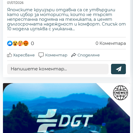
01/07/2026
Японските круизъри отдавна са се утвърдили
като избор за мотористи, които не търсят
непрестанна подмяна на техниката, а ценят
дългосрочната надеждност и комфорт. Списък от
10 модела изпъква с уникална...
0
0
Коментара
Харесване
Коментар
Споделяне