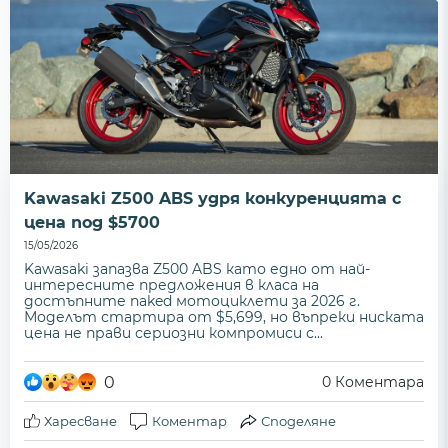
Kawasaki Z500 ABS удря конкуренцията с
цена под $5700
15/05/2026
Kawasaki запазва Z500 ABS като едно от най-
интересните предложения в класа на
достъпните naked мотоциклети за 2026 г.
Моделът стартира от $5,699, но въпреки ниската
цена не прави сериозни компромиси с...
0
0
Коментара
Харесване
Коментар
Споделяне