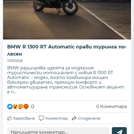
BMW R 1300 RT Automatic прави туринга по-
лесен
11/05/2026
BMW разширява идеята за модерния
туристически мотоциклет с новия R 1300 RT
Automatic – модел, който комбинира мощен
боксерен двигател, премиум комфорт и
автоматизирана трансмисия. Основният акцент
е п...
0
0
Коментара
Харесване
Коментар
Споделяне