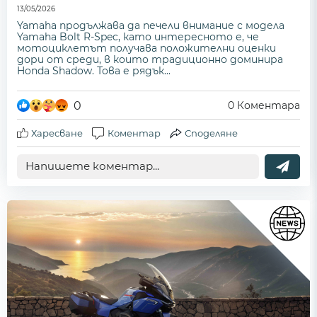
13/05/2026
Yamaha продължава да печели внимание с модела
Yamaha Bolt R-Spec, като интересното е, че
мотоциклетът получава положителни оценки
дори от среди, в които традиционно доминира
Honda Shadow. Това е рядък...
0
0
Коментара
Харесване
Коментар
Споделяне