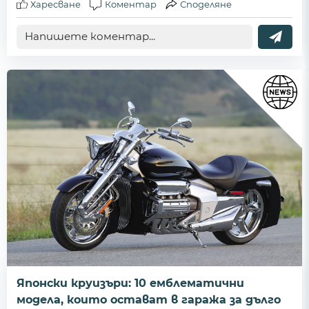
Харесване
Коментар
Споделяне
Японски круизъри: 10 емблематични
модела, които остават в гаража за дълго