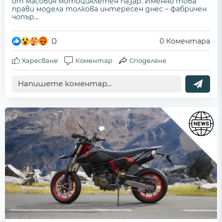
от масовия мотоциклетен пазар. Именно това
прави модела толкова интересен днес – фабричен
чопър...
0
0
Коментара
Харесване
Коментар
Споделяне