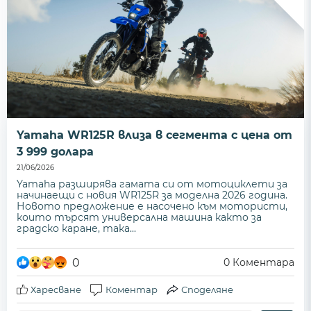
Yamaha WR125R влиза в сегмента с цена от
3 999 долара
21/06/2026
Yamaha разширява гамата си от мотоциклети за
начинаещи с новия WR125R за моделна 2026 година.
Новото предложение е насочено към мотористи,
които търсят универсална машина както за
градско каране, така...
0
0
Коментара
Харесване
Коментар
Споделяне