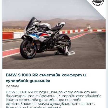
BMW S 1000 RR съчетава комфорт и
супербайк динамика
15/06/2026
BMW S 1000 RR се позиционира като един от най-
балансираните съвременни литрови супербайкове,
който се опитва да комбинира пистова
ефективност с реална използваемост на пътя.
Вместо да бъде екстремна м...