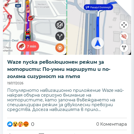
Waze пуска революционен режим за
мотористи: По-умни маршрути и по-
голяма сигурност на пътя
19/07/2026
Популярното навигационно приложение Waze най-
накрая обърна сериозно внимание на
мотористите, като започна въвеждането на
специализиран режим за двуколесни превозни
средства. Досега навигацията в прило...
0
0
Коментара