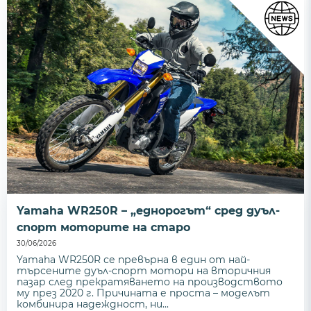
Yamaha WR250R – „еднорогът“ сред дуъл-
спорт моторите на старо
30/06/2026
Yamaha WR250R се превърна в един от най-
търсените дуъл-спорт мотори на вторичния
пазар след прекратяването на производството
му през 2020 г. Причината е проста – моделът
комбинира надеждност, ни...