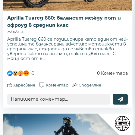
Aprilia Tuareg 660: балансът между път и
офроуд в средния клас
25/06/2026
Aprilia Tuareg 660 се позиционира като един от най-
успешните балансирани adventure мотоциклети в
средния клас, създаден да се чувства еднакво
уверено както на асфалт, така и извън него. С
мощност от 8...
0
0
Коментара
Харесване
Коментар
Споделяне