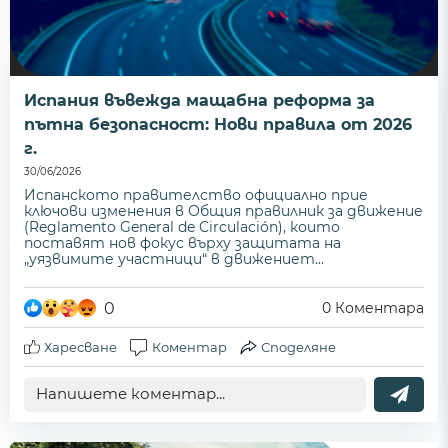
Испания въвежда мащабна реформа за
пътна безопасност: Нови правила от 2026
г.
30/06/2026
Испанското правителство официално прие
ключови изменения в Общия правилник за движение
(Reglamento General de Circulación), които
поставят нов фокус върху защитата на
„уязвимите участници“ в движениет...
0
0
Коментара
Харесване
Коментар
Споделяне