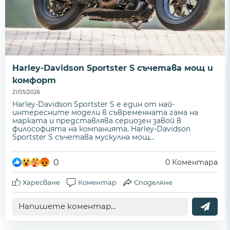
Harley-Davidson Sportster S съчетава мощ и
комфорт
21/05/2026
Harley-Davidson Sportster S е един от най-
интересните модели в съвременната гама на
марката и представлява сериозен завой в
философията на компанията. Harley-Davidson
Sportster S съчетава мускулна мощ...
0
0
Коментара
Харесване
Коментар
Споделяне