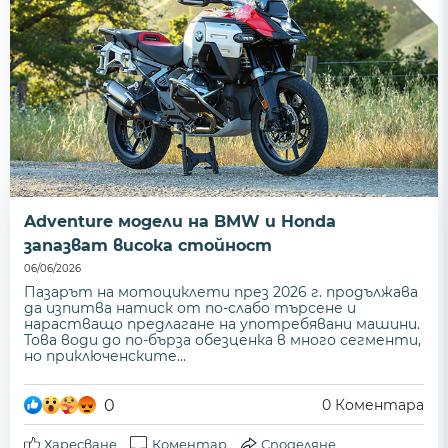
Adventure модели на BMW и Honda
запазват висока стойност
06/06/2026
Пазарът на мотоциклети през 2026 г. продължава
да изпитва натиск от по-слабо търсене и
нарастващо предлагане на употребявани машини.
Това води до по-бърза обезценка в много сегменти,
но приключенските...
0
0
Коментара
Харесване
Коментар
Споделяне