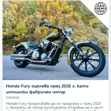
Honda Fury оцелява през 2025 г. като
истински фабричен чопър
21/05/2026
Honda Fury продължава да се предлага и през 2025
г., въпреки че чопър културата отдавна не е част