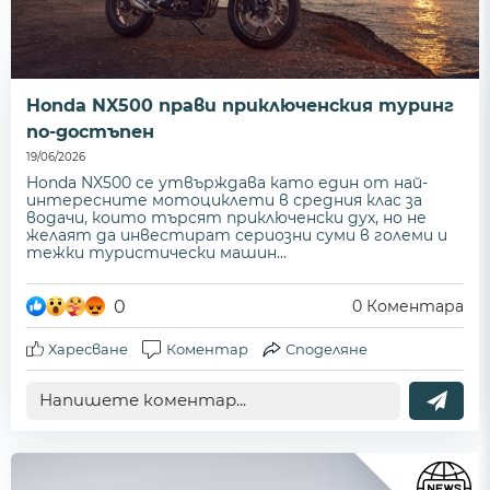
Honda NX500 прави приключенския туринг
по-достъпен
19/06/2026
Honda NX500 се утвърждава като един от най-
интересните мотоциклети в средния клас за
водачи, които търсят приключенски дух, но не
желаят да инвестират сериозни суми в големи и
тежки туристически машин...
0
0
Коментара
Харесване
Коментар
Споделяне