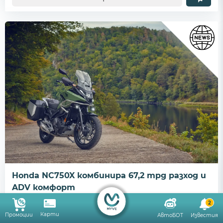
Honda NC750X комбинира 67,2 mpg разход и
ADV комфорт
09/05/2026
2
В свят, в който приключенските мотоциклети
Карти
Промоции
АвтоБОТ
Известия
все по-често се превръщат в тежки и скъпи