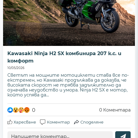
Kawasaki Ninja H2 SX комбинира 207 к.с. и
комфорт
10/05/2026
Светът на мощните мотоциклети става все по-
екстремен, но Kawasaki продължава да доказва, че
високата скорост не трябва задължително да
означава неудобство и умора. Ninja H2 SX е мотор,
който успява да...
0
0
Коментара
Харесване
Коментар
Споделяне