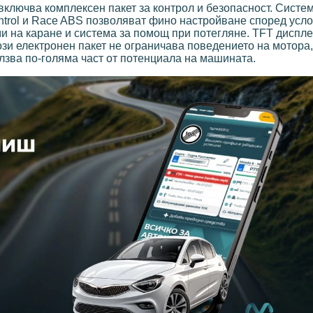
включва комплексен пакет за контрол и безопасност. Систем
Control и Race ABS позволяват фино настройване според усл
и на каране и система за помощ при потегляне. TFT диспл
зи електронен пакет не ограничава поведението на мотора,
лзва по-голяма част от потенциала на машината.