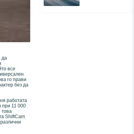
 да
н
йто все
ниверсален
ова го прави
актер без да
еня работата
 при 11 000
и това
та ShiftCam
 различни