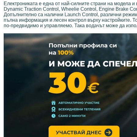
Електрониката е една от най-силните страни на модела и 
Dynamic Traction Control, Wheelie Control, Engine Brake 
Допълнително са налични Launch Control, различни режим
пълна информация и лесен контрол върху настройките. То
по-предвидимо и управляемо. Така водачът може да изпо