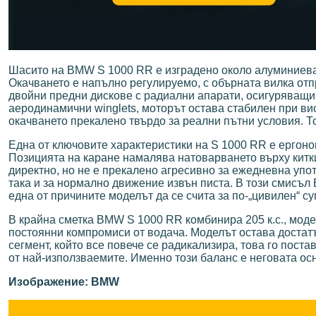
Шасито на BMW S 1000 RR е изградено около алуминиева 
Окачването е напълно регулируемо, с обърната вилка от
двойни предни дискове с радиални апарати, осигуряващи
аеродинамични winglets, моторът остава стабилен при вис
окачването прекалено твърдо за реални пътни условия. Т
Една от ключовите характеристики на S 1000 RR е ергоном
Позицията на каране намалява натоварването върху китки
директно, но не е прекалено агресивно за ежедневна упот
така и за нормално движение извън писта. В този смисъл
една от причините моделът да се счита за по-„цивилен“ су
В крайна сметка BMW S 1000 RR комбинира 205 к.с., моде
постоянни компромиси от водача. Моделът остава достатъч
сегмент, който все повече се радикализира, това го поста
от най-използваемите. Именно този баланс е неговата ос
Изображение: BMW