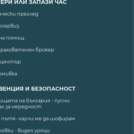
ЕРИ ИЛИ ЗАПАЗИ ЧАС
ически преглед
сервиз
на помощ
рахователен брокер
 център
омивка
ВЕНЦИЯ И БЕЗОПАСНОСТ
щата на България - пусни
ал за нередност
а пътя- научи ме да шофирам
овки - видео уроци