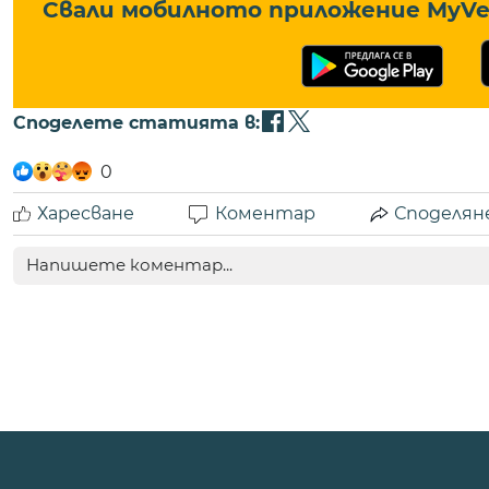
Свали мобилното приложение MyVe 
Споделете статията в:
0
Харесване
Коментар
Споделян