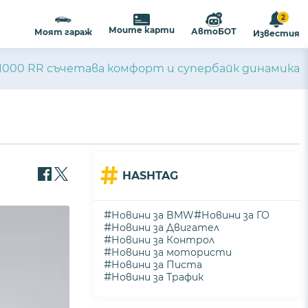
2
Моите карти
АвтоБОТ
Моят гараж
Известия
1000 RR съчетава комфорт и супербайк динамика
#
HASHTAG
#
#
Новини за BMW
Новини за ГО
#
Новини за Двигател
#
Новини за Контрол
#
Новини за мотористи
#
Новини за Писта
#
Новини за Трафик