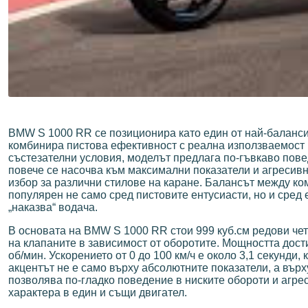
BMW S 1000 RR се позиционира като един от най-баланси
комбинира пистова ефективност с реална използваемост 
състезателни условия, моделът предлага по-гъвкаво повед
повече се насочва към максимални показатели и агресивн
избор за различни стилове на каране. Балансът между ком
популярен не само сред пистовите ентусиасти, но и сред
„наказва“ водача.
В основата на BMW S 1000 RR стои 999 куб.см редови чет
на клапаните в зависимост от оборотите. Мощността дости
об/мин. Ускорението от 0 до 100 км/ч е около 3,1 секунди,
акцентът не е само върху абсолютните показатели, а вър
позволява по-гладко поведение в ниските обороти и агре
характера в един и същи двигател.