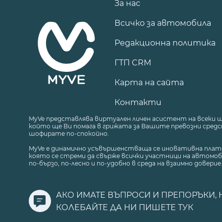
За нас
Всичко за автомобила
Редакционна политика
ГТП CRM
Карта на сайта
Контакти
MyVe представлява виртуален личен асистент на всеки 
който ще Ви помага в грижата за Вашите превозни средст
шофирате по-спокойно.
MyVe е динамично усъвършенстваща се иновативна плат
която се стреми да свърже всички участници на автомоб
по-бързо, по-лесно и по-удобно в среда на взаимно доверие
АКО ИМАТЕ ВЪПРОСИ И ПРЕПОРЪКИ, 
КОЛЕБАЙТЕ ДА НИ ПИШЕТЕ
ТУК