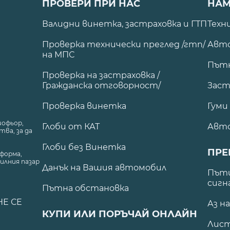
ПРОВЕРИ ПРИ НАС
НАМ
Валидни винетка, застраховка и ГТП
Техн
Проверка технически преглед /гтп/
Авто
на МПС
Път
Проверка на застраховка /
Гражданска отговорност/
Заст
Проверка винетка
Гуми
шофьор,
Глоби от КАТ
Авт
ва, за да
Глоби без Винетка
ПРЕ
форма,
илния пазар
Данък на Вашия автомобил
.
Пъти
сигн
Пътна обстановка
НЕ СЕ
Аз н
КУПИ ИЛИ ПОРЪЧАЙ ОНЛАЙН
Лист