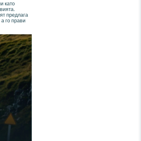
и като
овията.
еят предлага
 а го прави