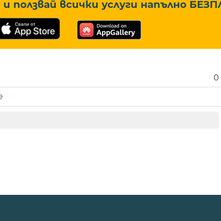
и ползвай всички услуги напълно
БЕЗП
0
е