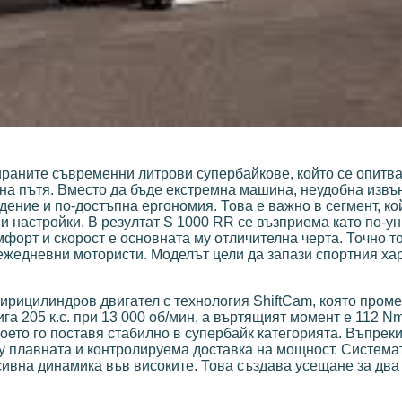
раните съвременни литрови супербайкове, който се опитва
на пътя. Вместо да бъде екстремна машина, неудобна извъ
ение и по-достъпна ергономия. Това е важно в сегмент, ко
и настройки. В резултат S 1000 RR се възприема като по-у
форт и скорост е основната му отличителна черта. Точно т
 ежедневни мотористи. Моделът цели да запази спортния хар
ирицилиндров двигател с технология ShiftCam, която пром
га 205 к.с. при 13 000 об/мин, а въртящият момент е 112 Nm
 което го поставя стабилно в супербайк категорията. Въпрек
ху плавната и контролируема доставка на мощност. Система
сивна динамика във високите. Това създава усещане за два