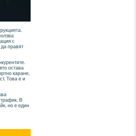
рукцията.
ползва
ация с
 да правят
нкурентите.
ето остава
ортно каране,
т. Това е и
ква
 трафик. В
йк, но е един