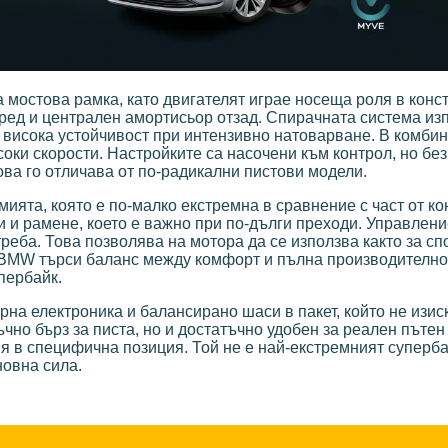
мостова рамка, като двигателят играе носеща роля в конст
пред и централен амортисьор отзад. Спирачната система из
 висока устойчивост при интензивно натоварване. В комбин
оки скорости. Настройките са насочени към контрол, но без
ова го отличава от по-радикални пистови модели.
ията, която е по-малко екстремна в сравнение с част от ко
 и рамене, което е важно при по-дълги преходи. Управлени
реба. Това позволява на мотора да се използва както за сп
 BMW търси баланс между комфорт и пълна производителнос
пербайк.
рна електроника и балансирано шаси в пакет, който не изис
но бърз за писта, но и достатъчно удобен за реален пътен
вя в специфична позиция. Той не е най-екстремният суперба
новна сила.