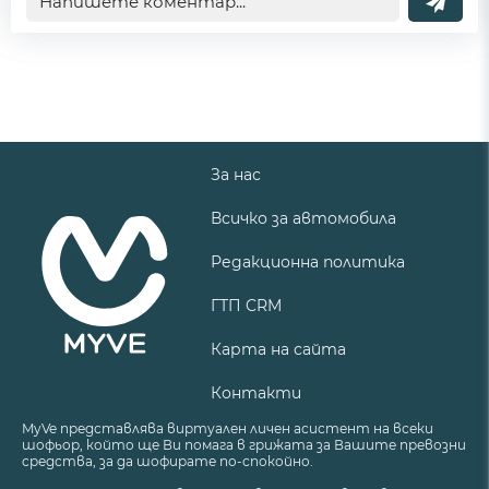
За нас
Всичко за автомобила
Редакционна политика
ГТП CRM
Карта на сайта
Контакти
MyVe представлява виртуален личен асистент на всеки
шофьор, който ще Ви помага в грижата за Вашите превозни
средства, за да шофирате по-спокойно.