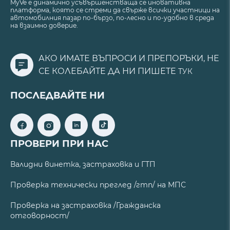
MyVe е динамично усъвършенстваща се иновативна
платформа, която се стреми да свърже всички участници на
автомобилния пазар по-бързо, по-лесно и по-удобно в среда
на взаимно доверие.
АКО ИМАТЕ ВЪПРОСИ И ПРЕПОРЪКИ, НЕ
СЕ КОЛЕБАЙТЕ ДА НИ ПИШЕТЕ
ТУК
ПОСЛЕДВАЙТЕ НИ
ПРОВЕРИ ПРИ НАС
Валидни винетка, застраховка и ГТП
Проверка технически преглед /гтп/ на МПС
Проверка на застраховка /Гражданска
отговорност/