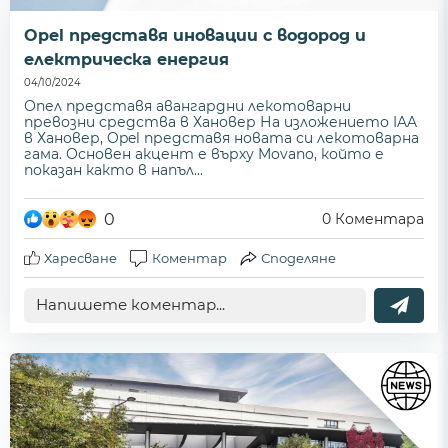
Opel представя иновации с водород и
електрическа енергия
04/10/2024
Опел представя авангардни лекотоварни
превозни средства в Хановер На изложението IAA
в Хановер, Opel представя новата си лекотоварна
гама. Основен акцент е върху Movano, който е
показан както в напъл...
0
0
Коментара
Харесване
Коментар
Споделяне