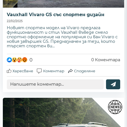
Vauxhall Vivaro GS със спортен дизайн
22/02/2025
Новият спортен модел на Vivaro предлага
функционалност и стил Vauxhall въведе смело
спортно оформление на популярния си ван Vivaro с
новия завършек GS. Предназначен за тези, които
търсят спортен ви...
0
0
Коментара
Харесване
Коментар
Споделяне