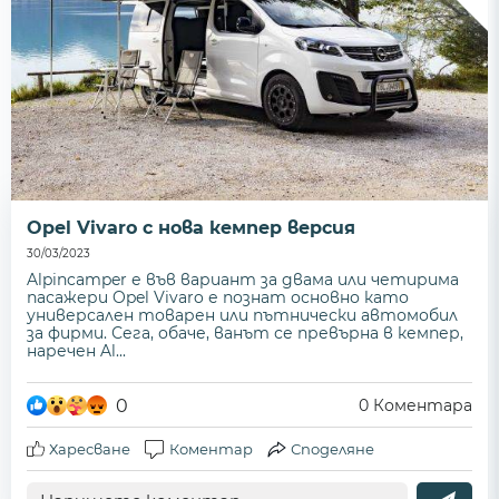
Opel Vivaro с нова кемпер версия
30/03/2023
Alpincamper е във вариант за двама или четирима
пасажери Opel Vivaro е познат основно като
универсален товарен или пътнически автомобил
за фирми. Сега, обаче, ванът се превърна в кемпер,
наречен Al...
0
0
Коментара
Харесване
Коментар
Споделяне