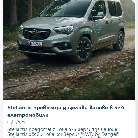
Stellantis превръща дизелови ванове в 4×4
елетромобили
08/02/2025
Stellantis представя нова 4×4 версия за ванове
Stellantis обяви нова конверсия "4WD by Dangel",