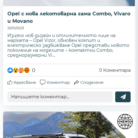
Opel с нова лекотоварна гама Combo, Vivaro
и Movano
25/10/2023
Изцяло нов дизайн и отличителното лице на
марката – Opel Vizor, обновен кокпит и
електрическо задвижване Opel представи новото
поколение на моделите – компактни Combo,
средноразмерни Vi...
0
0
Коментара
Харесване
Коментар
Споделяне