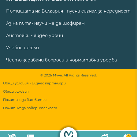
Пътищата на България - пусни сигнал за нередност
Аз на пътя- научи ме да шофирам
Листовки - видео уроци
Учебни школи
Често задавани въпроси и нормативна уредба
© 2026 Myve. All Rights Reserved.
Общи условия - Бизнес партньори
Общи условия
Политика за бисквитки
Политика за поверителност
2