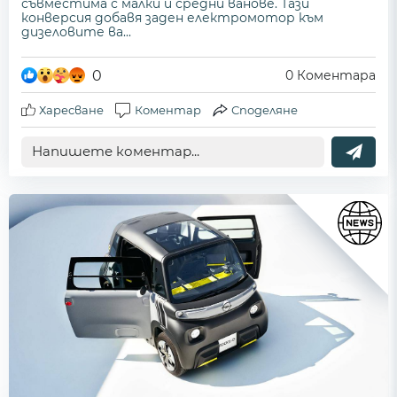
съвместима с малки и средни ванове. Тази
конверсия добавя заден електромотор към
дизеловите ва...
0
0
Коментара
Харесване
Коментар
Споделяне