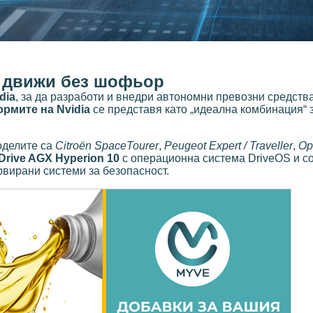
е движи без шофьор
dia
, за да разработи и внедри автономни превозни средства
ормите на Nvidia
се представя като „идеална комбинация“
оделите са
Citroën SpaceTourer
,
Peugeot Expert / Traveller
,
Op
 Drive AGX Hyperion 10
с операционна система DriveOS и с
вирани системи за безопасност.