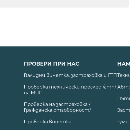
ПРОВЕРИ ПРИ НАС
НАМ
Валидни винетка, застраховка и ГТП
Техн
Проверка технически преглед /гтп/
Авто
на МПС
Път
Проверка на застраховка /
Гражданска отговорност/
Заст
Проверка винетка
Гуми