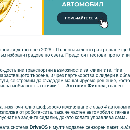
производство през 2028 г. Първоначалното разгръщане ще 
 към избрани градове по света. Предстоят тестови прототипи
по-достъпни транспортни възможности за клиентите. Ние
нарастващото търсене, и чрез партньорства с лидери в обла
слуги, се стремим да създадем мащабируемо решение, което
тивна мобилност за всички.“ —
Антонио Филоса
, главен
а „изключително шофьорско изживяване с
ниво 4
автономно
използва от роботаксита, така че частен автомобил с такив
пуснат на задните седалки, докато колата управлява сама.
нната система
DriveOS
и мултимодален сензорен пакет:
лид