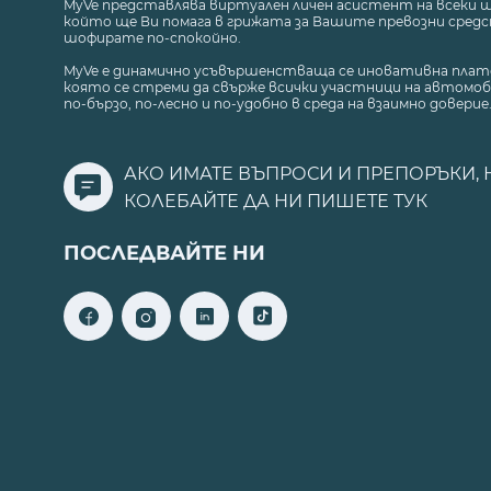
MyVe представлява виртуален личен асистент на всеки 
който ще Ви помага в грижата за Вашите превозни средст
шофирате по-спокойно.
MyVe е динамично усъвършенстваща се иновативна плат
която се стреми да свърже всички участници на автомоб
по-бързо, по-лесно и по-удобно в среда на взаимно доверие
АКО ИМАТЕ ВЪПРОСИ И ПРЕПОРЪКИ, 
КОЛЕБАЙТЕ ДА НИ ПИШЕТЕ
ТУК
ПОСЛЕДВАЙТЕ НИ