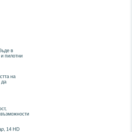
бъде в
 и пилотни
стта на
 да
ст,
а възможности
ар
, 14 HD