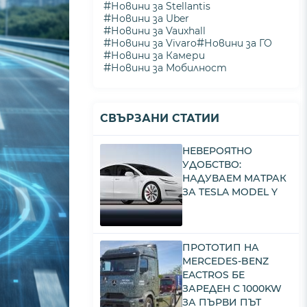
#
Новини за Stellantis
#
Новини за Uber
#
Новини за Vauxhall
#
#
Новини за Vivaro
Новини за ГО
#
Новини за Камери
#
Новини за Мобилност
СВЪРЗАНИ СТАТИИ
НЕВЕРОЯТНО
УДОБСТВО:
НАДУВАЕМ МАТРАК
ЗА TESLA MODEL Y
ПРОТОТИП НА
MERCEDES-BENZ
EACTROS БЕ
ЗАРЕДЕН С 1000KW
ЗА ПЪРВИ ПЪТ