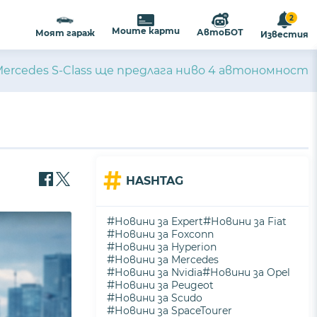
2
Моите карти
АвтоБОТ
Моят гараж
Известия
rcedes S-Class ще предлага ниво 4 автономност
#
HASHTAG
#
#
Новини за Expert
Новини за Fiat
#
Новини за Foxconn
#
Новини за Hyperion
#
Новини за Mercedes
#
#
Новини за Nvidia
Новини за Opel
#
Новини за Peugeot
#
Новини за Scudo
#
Новини за SpaceTourer