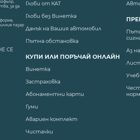
шофьор,
Глоби от КАТ
Авт
ва, за да
Глоби без Винетка
ПРЕ
форма,
илния пазар
Данък на Вашия автомобил
.
Пъти
сигн
Пътна обстановка
НЕ СЕ
Аз н
КУПИ ИЛИ ПОРЪЧАЙ ОНЛАЙН
Лист
Винетка
Учеб
Застраховка
Чест
Абонаментни карти
норм
Гуми
Авариен комплект
Чистачки