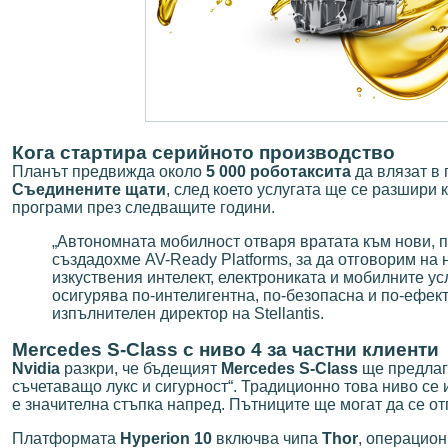
Кога стартира серийното производство
Планът предвижда около
5 000 роботаксита
да влязат в 
Съединените щати
, след което услугата ще се разшири
програми през следващите години.
„Автономната мобилност отваря вратата към нови, 
създадохме AV-Ready Platforms, за да отговорим на 
изкуствения интелект, електрониката и мобилните у
осигурява по-интелигентна, по-безопасна и по-ефек
изпълнителен директор на Stellantis.
Mercedes S-Class с ниво 4 за частни клиенти
Nvidia
разкри, че бъдещият
Mercedes S-Class
ще предлаг
съчетаващо лукс и сигурност“. Традиционно това ниво се 
е значителна стъпка напред. Пътниците ще могат да се от
Платформата
Hyperion 10
включва чипа
Thor
, операцио