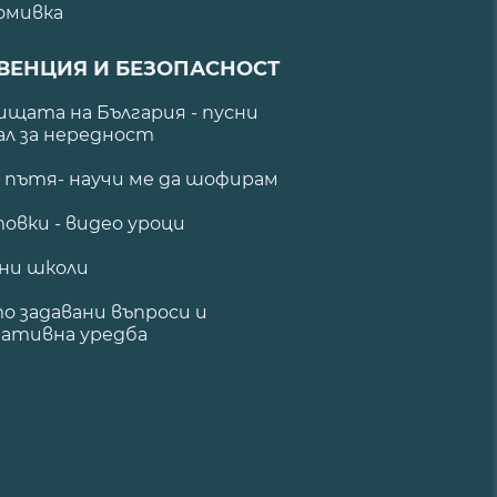
омивка
ВЕНЦИЯ И БЕЗОПАСНОСТ
щата на България - пусни
ал за нередност
а пътя- научи ме да шофирам
овки - видео уроци
ни школи
о задавани въпроси и
ативна уредба