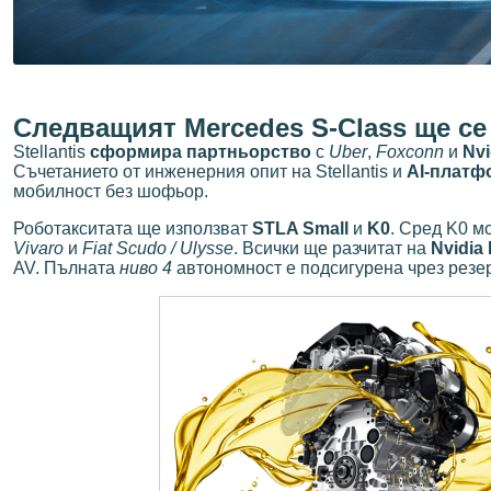
Следващият Mercedes S-Class ще с
Stellantis
сформира партньорство
с
Uber
,
Foxconn
и
Nvi
Съчетанието от инженерния опит на Stellantis и
AI-платф
мобилност без шофьор.
Роботакситата ще използват
STLA Small
и
K0
. Сред K0 м
Vivaro
и
Fiat Scudo / Ulysse
. Всички ще разчитат на
Nvidia
AV. Пълната
ниво 4
автономност е подсигурена чрез резер