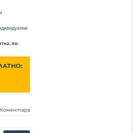
и
индивидуални
тна, по-
ЛАТНО:
Коментара