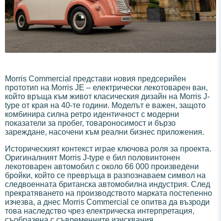
Morris Commercial представи новия предсерийен
прототип на Morris JE – електрически лекотоварен ван,
който връща към живот класическия дизайн на Morris J-
type от края на 40-те години. Моделът е важен, защото
комбинира силна ретро идентичност с модерни
показатели за пробег, товароносимост и бързо
зареждане, насочени към реални бизнес приложения.
Историческият контекст играе ключова роля за проекта.
Оригиналният Morris J-type е бил половинтонен
лекотоварен автомобил с около 66 000 произведени
бройки, който се превръща в разпознаваем символ на
следвоенната британска автомобилна индустрия. След
прекратяването на производството марката постепенно
изчезва, а днес Morris Commercial се опитва да възроди
това наследство чрез електрическа интерпретация,
съобразена с съвременните изисквания.