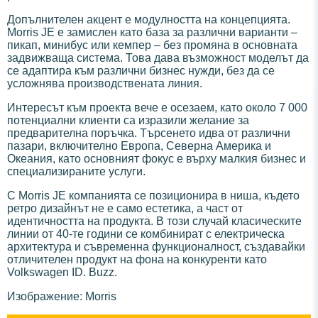
Допълнителен акцент е модулността на концепцията.
Morris JE е замислен като база за различни варианти –
пикап, минибус или кемпер – без промяна в основната
задвижваща система. Това дава възможност моделът да
се адаптира към различни бизнес нужди, без да се
усложнява производствената линия.
Интересът към проекта вече е осезаем, като около 7 000
потенциални клиенти са изразили желание за
предварителна поръчка. Търсенето идва от различни
пазари, включително Европа, Северна Америка и
Океания, като основният фокус е върху малкия бизнес и
специализираните услуги.
С Morris JE компанията се позиционира в ниша, където
ретро дизайнът не е само естетика, а част от
идентичността на продукта. В този случай класическите
линии от 40-те години се комбинират с електрическа
архитектура и съвременна функционалност, създавайки
отличителен продукт на фона на конкуренти като
Volkswagen ID. Buzz.
Изображение: Morris