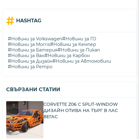
#
HASHTAG
#
#
Новини за Volkswagen
Новини за ГО
#
#
Новини за Morris
Новини за Кемпер
#
#
Новини за Батерия
Новини за Пикап
#
#
Новини за Ван
Новини за Карбон
#
#
Новини за Дизайн
Новини за Автомобили
#
Новини за Ретро
СВЪРЗАНИ СТАТИИ
CORVETTE Z06 С SPLIT-WINDOW
ДИЗАЙН ОТИВА НА ТЪРГ В ЛАС
ВЕГАС