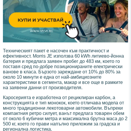
Техническият пакет е насочен към практичност и
ефективност. Morris JE използва 60 kWh литиево-йонна
батерия и предлага заявен пробег до 483 км, което го
поставя сред по-добре позиционираните електрически
ванове в класа. Бързото зареждане от 10% до 80% за
около 10 минути е една от най-амбициозните
характеристики в сегмента, макар и все още в рамките
на заявени данни от производителя.
Каросерията е изработена от рециклиран карбон, а
конструкцията е тип монокок, което отличава модела от
много традиционни лекотоварни автомобили. Въпреки
компактния ретро силует, ванът предлага товарен обем
от около 6 кубични метра и максимална брутна маса до 2
500 кг, което го прави напълно приложим за градска и
регионална логистика.