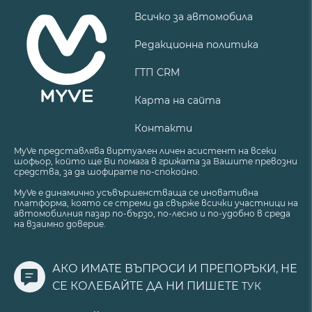
Всичко за автомобила
Редакционна политика
ГТП CRM
Карта на сайта
Контакти
MyVe представлява виртуален личен асистент на всеки
шофьор, който ще Ви помага в грижата за Вашите превозни
средства, за да шофирате по-спокойно.
MyVe е динамично усъвършенстваща се иновативна
платформа, която се стреми да свърже всички участници на
автомобилния пазар по-бързо, по-лесно и по-удобно в среда
на взаимно доверие.
АКО ИМАТЕ ВЪПРОСИ И ПРЕПОРЪКИ, НЕ
СЕ КОЛЕБАЙТЕ ДА НИ ПИШЕТЕ
ТУК