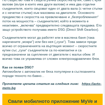
По същество това е същата ръчна скоростна кутия, само с кухи
валове (вътре в които има други валове) и има два отделни
съединителя, които свързват един от двата вала (с четни стъпки
и с нечетни стъпки) към маховика на двигателя. Основното
предимство е скоростта на превключване и „безпроблемният“
поток на мощността – съединителят, който в момента е
неактивен, „включва“ предварително следващата предавка. Ето
защо устройството получава името DSG (Direct Shift Gearbox).
Съединителите могат да работят или в маслена баня (така
наречените „мокри“) или без нея („сухи“). Това зависи преди
всичко от ограниченията на въртящия момент – скоростните
кутии със „сухи“ съединители са по-компактни и са
предназначени за сцепление от двигатели с малък обем. И
всичко това се управлява от сложен електрохидравличен блок.
Как се появи DSG?
Автомобили с автоматик не бяха популярни в състезанията
поради тяхното по-бавно...
Прочетете цялата статия на следния линк:
https://avto-
moto.bg
Свали мобилното приложение MyVe и