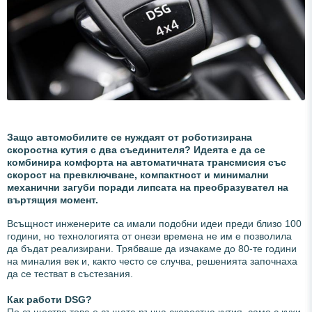
Защо автомобилите се нуждаят от роботизирана
скоростна кутия с два съединителя? Идеята е да се
комбинира комфорта на автоматичната трансмисия със
скорост на превключване, компактност и минимални
механични загуби поради липсата на преобразувател на
въртящия момент.
Всъщност инженерите са имали подобни идеи преди близо 100
години, но технологията от онези времена не им е позволила
да бъдат реализирани. Трябваше да изчакаме до 80-те години
на миналия век и, както често се случва, решенията започнаха
да се тестват в състезания.
Как работи DSG?