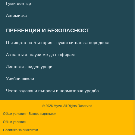
Гуми център
Автомивка
ПРЕВЕНЦИЯ И БЕЗОПАСНОСТ
Пътищата на България - пусни сигнал за нередност
Аз на пътя- научи ме да шофирам
Листовки - видео уроци
Учебни школи
Често задавани въпроси и нормативна уредба
© 2026 Myve. All Rights Reserved.
Общи условия - Бизнес партньори
Общи условия
Политика за бисквитки