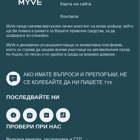
Карта на сайта
Контакти
MyVe представлява виртуален личен асистент на всеки шофьор, който
ще Ви помага в грижата за Вашите превозни средства, за да
шофирате по-спокойно.
MyVe е динамично усъвършенстваща се иновативна платформа,
която се стреми да свърже всички участници на автомобилния пазар
по-бързо, по-лесно и по-удобно в среда на взаимно доверие.
АКО ИМАТЕ ВЪПРОСИ И ПРЕПОРЪКИ, НЕ
СЕ КОЛЕБАЙТЕ ДА НИ ПИШЕТЕ
ТУК
ПОСЛЕДВАЙТЕ НИ
ПРОВЕРИ ПРИ НАС
Валидни винетка, застраховка и ГТП