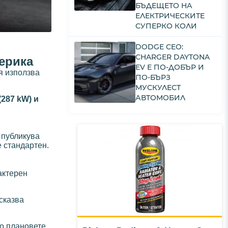
БЪДЕЩЕТО НА
ЕЛЕКТРИЧЕСКИТЕ
СУПЕРКО КОЛИ
DODGE CEO:
CHARGER DAYTONA
ерика
EV Е ПО-ДОБЪР И
я използва
ПО-БЪРЗ
МУСКУЛЕСТ
АВТОМОБИЛ
 (287 kW) и
 публикува
е стандартен.
актерен
дсказва
то плановете