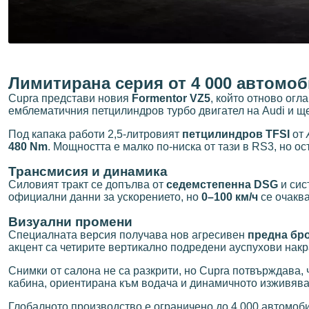
Лимитирана серия от 4 000 автомоб
Cupra представи новия
Formentor VZ5
, който отново ог
емблематичния петцилиндров турбо двигател на Audi и ще
Под капака работи 2,5-литровият
петцилиндров TFSI
от
480 Nm
. Мощността е малко по-ниска от тази в RS3, но 
Трансмисия и динамика
Силовият тракт се допълва от
седемстепенна DSG
и сис
официални данни за ускорението, но
0–100 км/ч
се очаква
Визуални промени
Специалната версия получава нов агресивен
предна бр
акцент са четирите вертикално подредени ауспухови нак
Снимки от салона не са разкрити, но Cupra потвърждава,
кабина, ориентирана към водача и динамичното изживява
Глобалното производство е ограничено до 4 000 автомоб