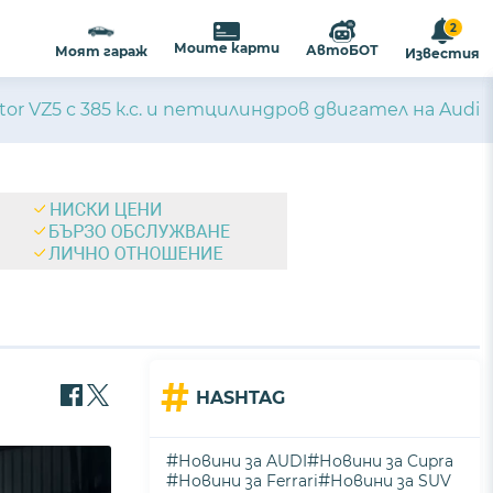
2
Моите карти
АвтоБОТ
Моят гараж
Известия
or VZ5 с 385 к.с. и петцилиндров двигател на Audi
#
HASHTAG
#
#
Новини за AUDI
Новини за Cupra
#
#
Новини за Ferrari
Новини за SUV