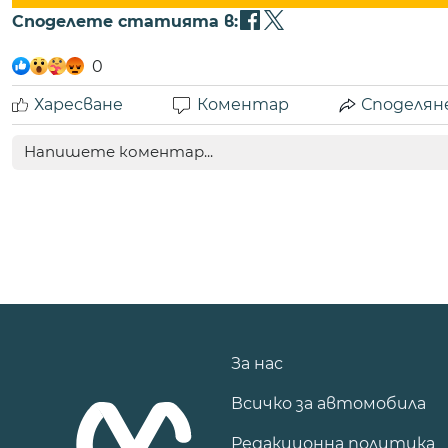
Споделете статията в:
0
Харесване
Коментар
Споделян
За нас
Всичко за автомобила
Редакционна политика