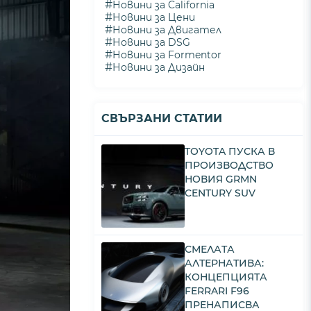
#
Новини за California
#
Новини за Цени
#
Новини за Двигател
#
Новини за DSG
#
Новини за Formentor
#
Новини за Дизайн
СВЪРЗАНИ СТАТИИ
TOYOTA ПУСКА В
ПРОИЗВОДСТВО
НОВИЯ GRMN
CENTURY SUV
СМЕЛАТА
АЛТЕРНАТИВА:
КОНЦЕПЦИЯТА
FERRARI F96
ПРЕНАПИСВА