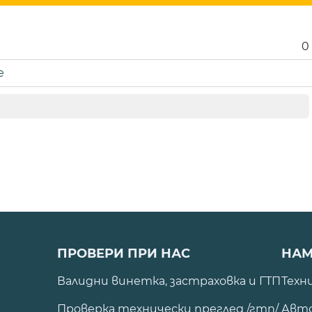
0
е
ПРОВЕРИ ПРИ НАС
НАМ
Валидни винетка, застраховка и ГТП
Техн
Проверка технически преглед /гтп/
Авто