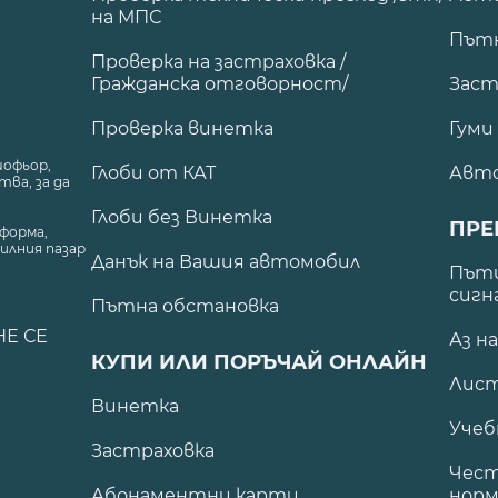
на МПС
Път
Проверка на застраховка /
Гражданска отговорност/
Заст
Проверка винетка
Гуми
шофьор,
Глоби от КАТ
Авт
ва, за да
Глоби без Винетка
ПРЕ
форма,
илния пазар
Данък на Вашия автомобил
.
Пъти
сигн
Пътна обстановка
НЕ СЕ
Аз н
КУПИ ИЛИ ПОРЪЧАЙ ОНЛАЙН
Лист
Винетка
Учеб
Застраховка
Чест
Абонаментни карти
норм