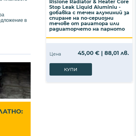
Rislone Radiator & Heater Core
Stop Leak Liquid Aluminiu -
добавка с течен алуминий за
ра
спиране на по-сериозни
едложение в
течове от раиатора или
радиаторчето на парното
45,00 € | 88,01 лв.
Цена
КУПИ
ЛАТНО: