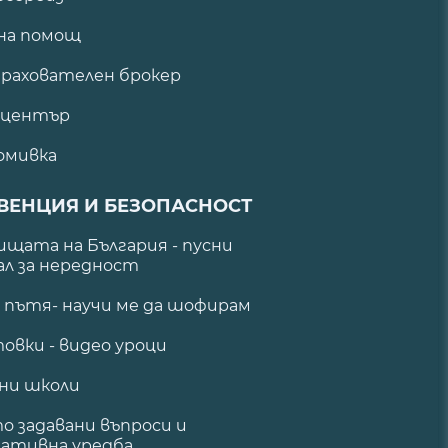
на помощ
рахователен брокер
 център
омивка
ВЕНЦИЯ И БЕЗОПАСНОСТ
щата на България - пусни
ал за нередност
а пътя- научи ме да шофирам
овки - видео уроци
ни школи
о задавани въпроси и
ативна уредба