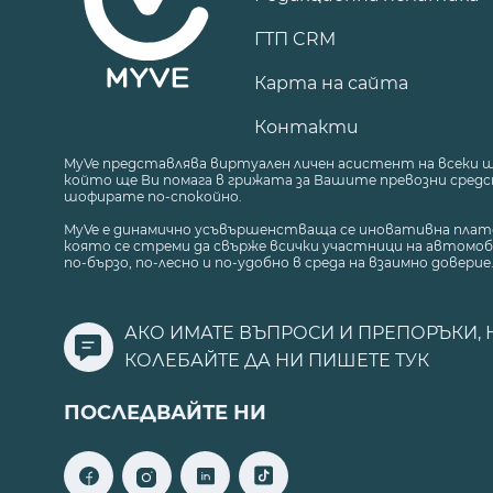
ГТП CRM
Карта на сайта
Контакти
MyVe представлява виртуален личен асистент на всеки 
който ще Ви помага в грижата за Вашите превозни средст
шофирате по-спокойно.
MyVe е динамично усъвършенстваща се иновативна плат
която се стреми да свърже всички участници на автомоб
по-бързо, по-лесно и по-удобно в среда на взаимно доверие
АКО ИМАТЕ ВЪПРОСИ И ПРЕПОРЪКИ, 
КОЛЕБАЙТЕ ДА НИ ПИШЕТЕ
ТУК
ПОСЛЕДВАЙТЕ НИ