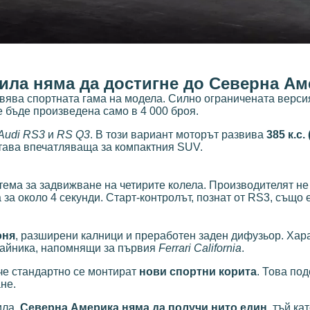
ила няма да достигне до Северна Ам
лавява спортната гама на модела. Силно ограничената верси
 бъде произведена само в 4 000 броя.
Audi RS3
и
RS Q3
. В този вариант моторът развива
385 к.с.
остава впечатляваща за компактния SUV.
тема за задвижване на четирите колела. Производителят не
 за около 4 секунди. Старт-контролът, познат от RS3, също 
оня
, разширени калници и преработен заден дифузьор. Хар
райника, напомнящи за първия
Ferrari California
.
 че стандартно се монтират
нови спортни корита
. Това по
не.
ила.
Северна Америка няма да получи нито един
, тъй ка