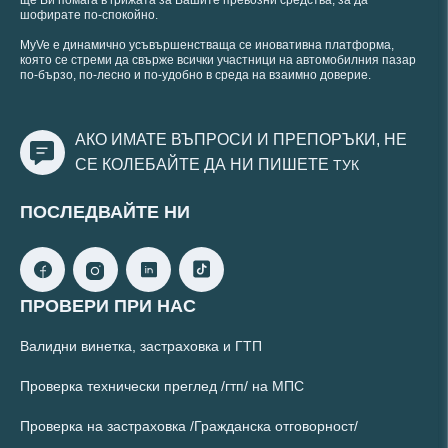
ще Ви помага в грижата за Вашите превозни средства, за да
шофирате по-спокойно.
MyVe е динамично усъвършенстваща се иновативна платформа,
която се стреми да свърже всички участници на автомобилния пазар
по-бързо, по-лесно и по-удобно в среда на взаимно доверие.
АКО ИМАТЕ ВЪПРОСИ И ПРЕПОРЪКИ, НЕ
СЕ КОЛЕБАЙТЕ ДА НИ ПИШЕТЕ
ТУК
ПОСЛЕДВАЙТЕ НИ
ПРОВЕРИ ПРИ НАС
Валидни винетка, застраховка и ГТП
Проверка технически преглед /гтп/ на МПС
Проверка на застраховка /Гражданска отговорност/