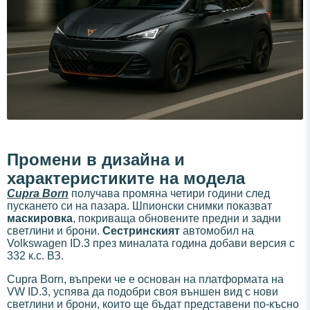
Промени в дизайна и
характеристиките на модела
Cupra Born
получава промяна четири години след
пускането си на пазара. Шпионски снимки показват
маскировка
, покриваща обновените предни и задни
светлини и брони.
Сестринският
автомобил на
Volkswagen ID.3 през миналата година добави версия с
332 к.с. ВЗ.
Cupra Born, въпреки че е основан на платформата на
VW ID.3, успява да подобри своя външен вид с нови
светлини и брони, които ще бъдат представени по-късно