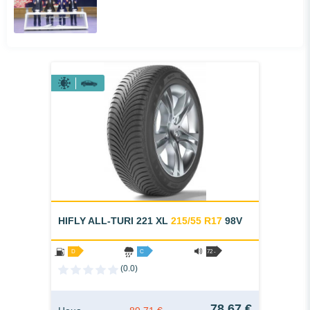
HIFLY ALL-TURI 221 XL
215/55 R17
98V
D
C
72 -
B
(0.0)
78,67 €