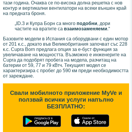
тази година. Очаква се по-висока долна решетка с нов
контур и вертикални вентилатори на всеки външен край
на предната броня.
„ID.3 и Купра Борн са много
подобни
, дори
частите на вратите са
взаимозаменяеми
.“
Базовите модели в Испания са оборудвани с един мотор
от 201 к.с., докато във Великобритания започват със 228
к.с. Cupra Born предлага опция за е-буст функция за
увеличаване на мощността. Възможно е инженерите на
Cupra да подобрят пробега на модела, разчитащ на
батерии от 59, 77 и 79 кВтч. Текущият модел се
характеризира с пробег до 590 км преди необходимостта
от зареждане.
Свали мобилното приложение MyVe и
ползвай всички услуги напълно
БЕЗПЛАТНО: