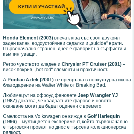
Honda Element (2003)
впечатлява със своя двукрил
заден капак, водоустойчиви седалки и „suicide“ врати.
Първоначално странен, днес е фаворит на сърфисти и
къмпингуващи.
Ретро чувството владее и
Chrysler PT Cruiser (2001)
–
висок покрив, „hot-rod“ елементи и практичност.
А
Pontiac Aztek (2001)
се превръща в попкултурна икона
благодарение на Walter White от Breaking Bad.
Любимецът на офроуд феновете
Jeep Wrangler YJ
(1987)
доказва, че квадратните фарове и новото
окачване могат да бъдат оценени с времето.
Смелостта на Volkswagen се вижда в
Golf Harlequin
(1996)
– мултицветен експеримент, който първоначално
е търговски провал, но днес е търсена колекционерска
рядкост.