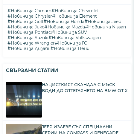
#
#
Новини за Camaro
Новини за Chevrolet
#
#
Новини за Chrysler
Новини за Element
#
#
#
Новини за Golf
Новини за Honda
Новини за Jeep
#
#
#
Новини за Juke
Новини за Mazda
Новини за Nissan
#
#
Новини за Pontiac
Новини за SUV
#
#
Новини за Suzuki
Новини за Volkswagen
#
#
Новини за Wrangler
Новини за ГО
#
#
Новини за Дизайн
Новини за Цени
СВЪРЗАНИ СТАТИИ
НАЦИСТКИЯТ СКАНДАЛ С МЪСК
ВОДИ ДО ОТТЕГЛЯНЕТО НА BMW ОТ X
JEEP ИЗЛЕЗЕ СЪС СПЕЦИАЛНИ
СЕРИИ НА COMPASS И RENEGADE