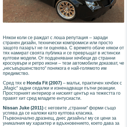
Някои коли се раждат с лоша репутация – заради
странен дизайн, технически компромиси или просто
защото пазарът не ги оценява. С времето обаче някои от
тях намират своята публика и се превръщат в истински
култови модели. От подценявани хечбеци до странни
кросоувъри и ретро икони – тези автомобили доказват, че
„несъвършенството“ понякога е най-голямото им
предимство.
Сред тях е
Honda Fit (2007)
– малък, практичен хечбек с
„Magic“ задни седалки и изненадващи пътни реакции.
Просторният интериор и ниският център на тежестта го
правят хит сред младите ентусиасти.
Nissan Juke (2011)
с неговите „странни“ форми също
успява да се наложи като култова класика.
Първоначално дразнещ, днес дизайнът му се цени за
уникалния му характер и вдъхновението, което дава за