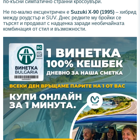
по-късни симпатично странни кросоувъри.
Не по-малко ексцентричен е
Suzuki X-90 (1995)
– хибрид
между роудстър и SUV. Днес редките му бройки се
търсят и продават с надценка заради необичайната
комбинация от стил и възможности.