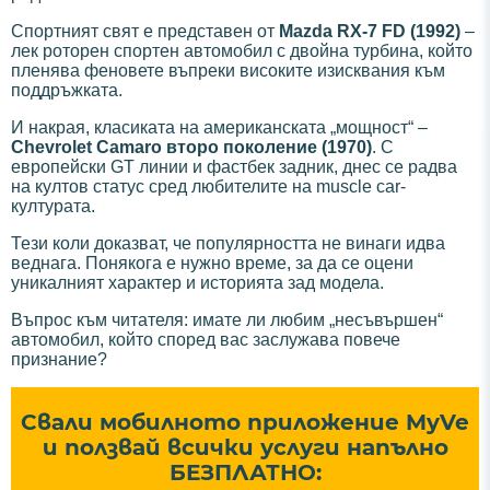
Спортният свят е представен от
Mazda RX-7 FD (1992)
–
лек роторен спортен автомобил с двойна турбина, който
пленява феновете въпреки високите изисквания към
поддръжката.
И накрая, класиката на американската „мощност“ –
Chevrolet Camaro второ поколение (1970)
. С
европейски GT линии и фастбек задник, днес се радва
на култов статус сред любителите на muscle car-
културата.
Тези коли доказват, че популярността не винаги идва
веднага. Понякога е нужно време, за да се оцени
уникалният характер и историята зад модела.
Въпрос към читателя: имате ли любим „несъвършен“
автомобил, който според вас заслужава повече
признание?
Свали мобилното приложение MyVe
и ползвай всички услуги напълно
БЕЗПЛАТНО: