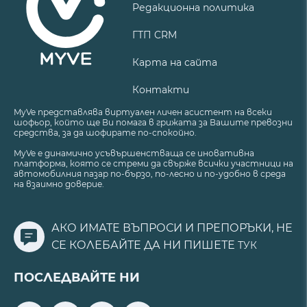
Редакционна политика
ГТП CRM
Карта на сайта
Контакти
MyVe представлява виртуален личен асистент на всеки
шофьор, който ще Ви помага в грижата за Вашите превозни
средства, за да шофирате по-спокойно.
MyVe е динамично усъвършенстваща се иновативна
платформа, която се стреми да свърже всички участници на
автомобилния пазар по-бързо, по-лесно и по-удобно в среда
на взаимно доверие.
АКО ИМАТЕ ВЪПРОСИ И ПРЕПОРЪКИ, НЕ
СЕ КОЛЕБАЙТЕ ДА НИ ПИШЕТЕ
ТУК
ПОСЛЕДВАЙТЕ НИ