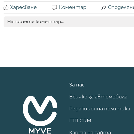
Харесване
Коментар
Споделян
За нас
Всичко за автомобила
Редакционна политика
ГТП CRM
Карта на сайта