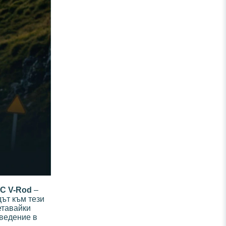
C V-Rod
–
дът към тези
четавайки
оведение в