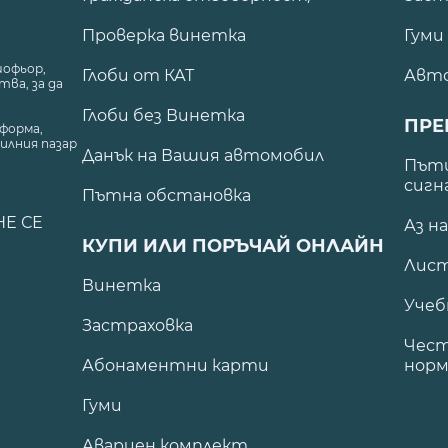
Проверка винетка
Гуми
шофьор,
Глоби от КАТ
Авт
ва, за да
Глоби без Винетка
ПРЕ
форма,
илния пазар
Данък на Вашия автомобил
.
Пъти
сигн
Пътна обстановка
НЕ СЕ
Аз н
КУПИ ИЛИ ПОРЪЧАЙ ОНЛАЙН
Лист
Винетка
Учеб
Застраховка
Чест
Абонаментни карти
норм
Гуми
Авариен комплект