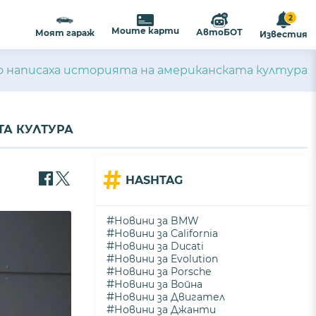
2
Моите карти
АвтоБОТ
Моят гараж
Известия
то написаха историята на американската култура
ТА КУЛТУРА
#
HASHTAG
#
Новини за BMW
#
Новини за California
#
Новини за Ducati
#
Новини за Evolution
#
Новини за Porsche
#
Новини за Война
#
Новини за Двигател
#
Новини за Джанти