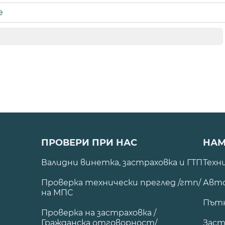
е
ПРОВЕРИ ПРИ НАС
НАМ
Валидни винетка, застраховка и ГТП
Техн
Проверка технически преглед /гтп/
Авто
на МПС
Път
Проверка на застраховка /
Гражданска отговорност/
Заст