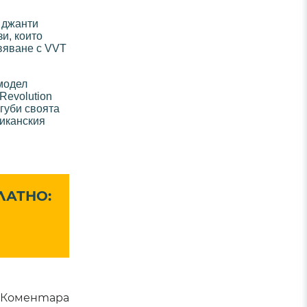
 джанти
и, които
вяване с VVT
 модел
Revolution
 губи своята
риканския
ЛАТНО:
Коментара