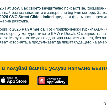
26 Fat Boy
. Със своето внушително присъствие, хромирани
от най-разпознаваемите и завършени big-twin мотори. За тез
2026 CVO Street Glide Limited
предлага флагманско прежи
ежерна разходка.
тории с
2026 Pan America
. Този приключенски туринг (ADV)
смело срещу конкуренти като BMW и Ducati. С мощността на 
а, че Милуоки може да се адаптира към всеки терен, без да
азяват историята, а продължават да пишат бъдещето на аме
и ползвай всички услуги напълно
БЕЗП
0