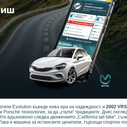
гателя Evolution въведе нова ера на надеждност, и
2002 VRS
 Porsche технология, за да „счупи“ традициите. Днес погле
ойто вдъхновено следва движението „California tall bike“, съ
 Това е машина за истинските ценители, търсещи спортно п