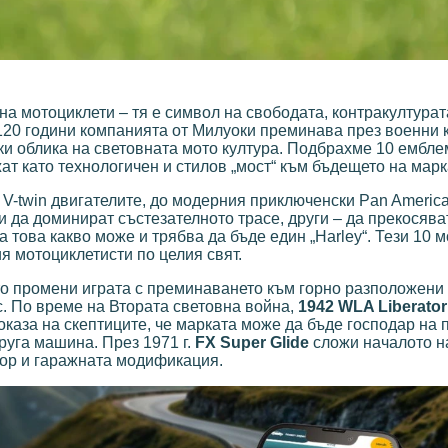
на мотоциклети – тя е символ на свободата, контракултурат
 120 години компанията от Милуоки преминава през военни 
ки облика на световната мото култура. Подбрахме 10 ембл
ат като технологичен и стилов „мост“ към бъдещето на марк
 V-twin двигателите, до модерния приключенски Pan America
и да доминират състезателното трасе, други – да прекосява
 това какво може и трябва да бъде един „Harley“. Тези 10 
я мотоциклетисти по целия свят.
йто промени играта с преминаването към горно разположени
ес. По време на Втората световна война,
1942 WLA Liberator
каза на скептиците, че марката може да бъде господар на п
руга машина. През 1971 г.
FX Super Glide
сложи началото н
тор и гаражната модификация.