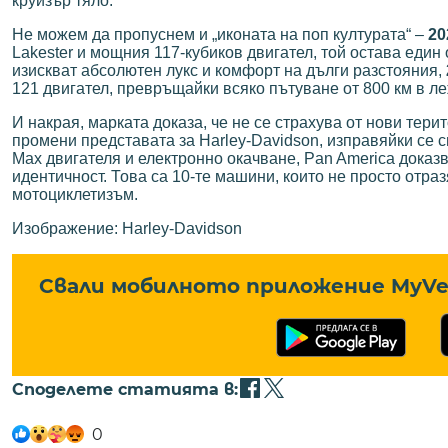
круизър тяло.
Не можем да пропуснем и „иконата на поп културата“ –
20
Lakester и мощния 117-кубиков двигател, той остава един 
изискват абсолютен лукс и комфорт на дълги разстояния,
121 двигател, превръщайки всяко пътуване от 800 км в л
И накрая, марката доказа, че не се страхува от нови тери
промени представата за Harley-Davidson, изправяйки се 
Max двигателя и електронно окачване, Pan America доказв
идентичност. Това са 10-те машини, които не просто отр
мотоциклетизъм.
Изображение: Harley-Davidson
Свали мобилното приложение MyVe 
Споделете статията в:
0