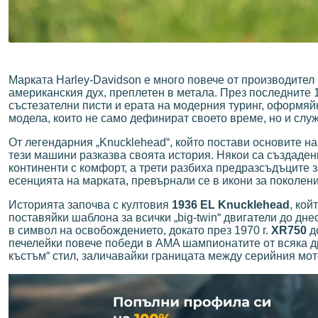
Марката Harley-Davidson е много повече от производител 
американския дух, преплетен в метала. През последните
състезателни писти и ерата на модерния туринг, оформяй
модела, които не само дефинират своето време, но и служ
От легендарния „Knucklehead“, който постави основите на
тези машини разказва своята история. Някои са създаден
континенти с комфорт, а трети разбиха предразсъдъците за
есенцията на марката, превърнали се в икони за поколени
Историята започва с култовия
1936 EL Knucklehead
, ко
поставяйки шаблона за всички „big-twin“ двигатели до дн
в символ на освобождението, докато през 1970 г.
XR750
до
печелейки повече победи в AMA шампионатите от всяка д
къстъм“ стил, заличавайки границата между серийния мо