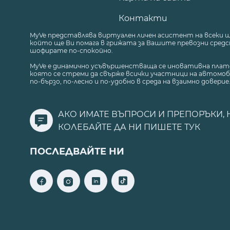
Контакти
MyVe представлява виртуален личен асистент на всеки 
който ще Ви помага в грижата за Вашите превозни средст
шофирате по-спокойно.
MyVe е динамично усъвършенстваща се иновативна плат
която се стреми да свърже всички участници на автомоб
по-бързо, по-лесно и по-удобно в среда на взаимно доверие
АКО ИМАТЕ ВЪПРОСИ И ПРЕПОРЪКИ, 
КОЛЕБАЙТЕ ДА НИ ПИШЕТЕ
ТУК
ПОСЛЕДВАЙТЕ НИ