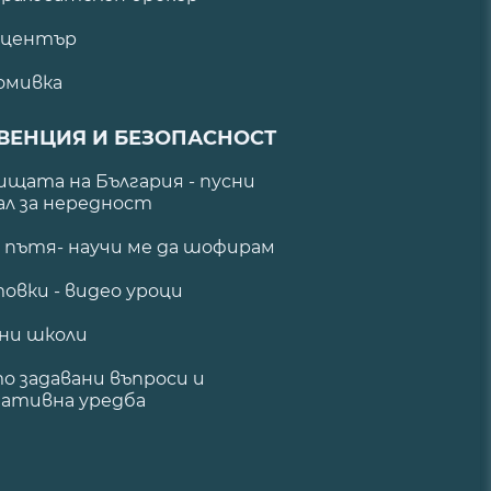
 център
омивка
ВЕНЦИЯ И БЕЗОПАСНОСТ
щата на България - пусни
ал за нередност
а пътя- научи ме да шофирам
овки - видео уроци
ни школи
о задавани въпроси и
ативна уредба