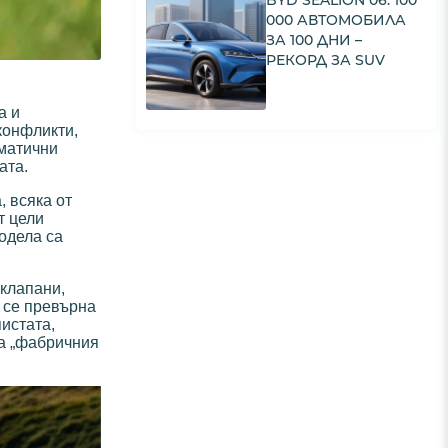
BYD SEALION 06: 100
000 АВТОМОБИЛА
ЗА 100 ДНИ –
РЕКОРД ЗА SUV
а и
конфликти,
ематични
ата.
, всяка от
т цели
модела са
 клапани,
се превърна
истата,
а „фабричния