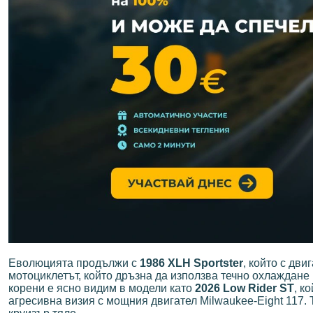
Еволюцията продължи с
1986 XLH Sportster
, който с дви
мотоциклетът, който дръзна да използва течно охлаждане и
корени е ясно видим в модели като
2026 Low Rider ST
, к
агресивна визия с мощния двигател Milwaukee-Eight 117.