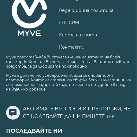
Редакционна политика
ГТП CRM
Карта на сайта
Контакти
MyVe представлява виртуален личен асистент на всеки
шофьор, който ще Ви помага в грижата за Вашите превозни
средства, за да шофирате по-спокойно.
MyVe е динамично усъвършенстваща се иновативна
платформа, която се стреми да свърже всички участници на
автомобилния пазар по-бързо, по-лесно и по-удобно в среда
на взаимно доверие.
АКО ИМАТЕ ВЪПРОСИ И ПРЕПОРЪКИ, НЕ
СЕ КОЛЕБАЙТЕ ДА НИ ПИШЕТЕ
ТУК
ПОСЛЕДВАЙТЕ НИ