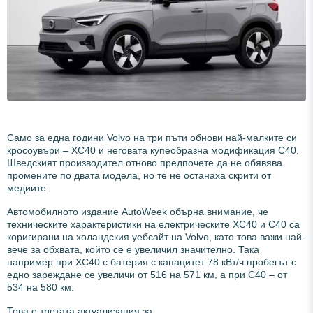
Само за една години Volvo на три пъти обнови най-малките си
кросоувъри – XC40 и неговата купеобразна модификация C40.
Шведският производител отново предпочете да не обявява
промените по двата модела, но те не останаха скрити от
медиите.
Автомобилното издание AutoWeek обърна внимание, че
техническите характеристики на електрическите XC40 и C40 са
коригирани на холандския уебсайт на Volvo, като това важи най-
вече за обхвата, който се е увеличил значително. Така
например при XC40 с батерия с капацитет 78 кВт/ч пробегът с
едно зареждане се увеличи от 516 на 571 км, а при C40 – от
534 на 580 км.
Това е третата актуализация за...