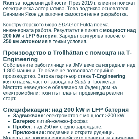
Ram
за подземни дейности. През 2019 г. клиенти поискат
електрическа алтернатива. Това подтиква основателя
Бенямин Яков да започне самостоятелна разработка.
Конструкторското бюро
EDAG
от Fulda поема
инженерната работа. Резултатът е пикап с
мощност над
200 kW
и
LFP батерия
. Зарядът осигурява повече от
250 км автономия
в тежки условия.
Производство в Trollhättan с помощта на T-
Engineering
Собствените работилници на JMV вече са изградили над
1 800 машини. Те обаче не позволяват серийно
производство. Затова партньор става
T-Engineering
,
която наема част от завода на
Saab
в Тролхетан.
Мястото неведнъж е обявявано за бъдещ дом на
електромобили; този път планът предвижда реален
старт.
Спецификации: над 200 kW и LFP батерия
Задвижване:
електромотор с мощност >200 kW.
Батерия:
литий-железо-фосфат.
Пробег:
над 250 км с едно зареждане.
Приложение:
подземни и открити рудници.
Моделът не покрива европейските правила за движение