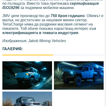
по пътищата. Вместо това притежава
сертификация
ISO19296
за подземни мобилни машини.
JMV цели производство до
750 броя годишно
. Обемът е
малък, но достатъчен за нишовия минен сектор.
TerraCharge няма да раздвижи масовия сегмент на
пикапите. Той обаче показва нарастващ интерес към
електрификацията в тежката индустрия
.
Изображения: Jakob Mining Vehicles
ГАЛЕРИЯ: