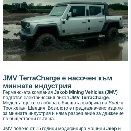
JMV TerraCharge е насочен към
минната индустрия
Германската компания
Jakob Mining Vehicles (JMV)
подготвя електрическия пикап
JMV TerraCharge
.
Моделът ще се сглобява в бившата фабрика на
Saab
в
Тролхетан, Швеция. Возилото е предназначено изцяло
за минната индустрия и няма разрешение за движение
по обществени пътища.
JMV повече от 15 години модифицира машини
Jeep
и