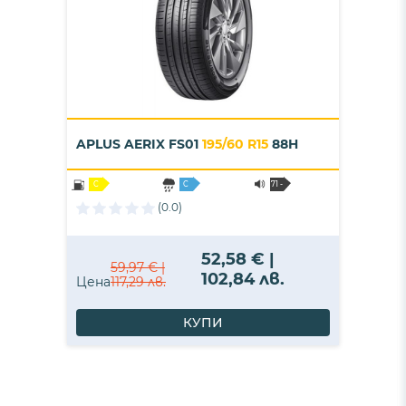
APLUS AERIX FS01
195/60 R15
88H
C
C
71 -
B
(0.0)
52,58 € |
59,97 € |
102,84 лв.
Цена
117,29 лв.
КУПИ