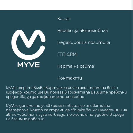
За нас
Всичко за автомобила
Редакционна политика
ГТП CRM
Карта на сайта
Контакти
MyVe представлява виртуален личен асистент на всеки
шофьор, който ще Ви помага в грижата за Вашите превозни
средства, за да шофирате по-спокойно.
MyVe е динамично усъвършенстваща се иновативна
платформа, която се стреми да свърже всички участници на
автомобилния пазар по-бързо, по-лесно и по-удобно в среда
на взаимно доверие.