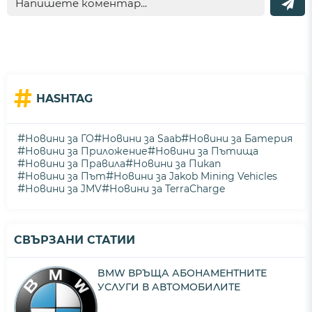
#
HASHTAG
#
#
#
Новини за ГО
Новини за Saab
Новини за Батерия
#
#
Новини за Приложение
Новини за Пътища
#
#
Новини за Правила
Новини за Пикап
#
#
Новини за Път
Новини за Jakob Mining Vehicles
#
#
Новини за JMV
Новини за TerraCharge
СВЪРЗАНИ СТАТИИ
BMW ВРЪЩА АБОНАМЕНТНИТЕ
УСЛУГИ В АВТОМОБИЛИТЕ