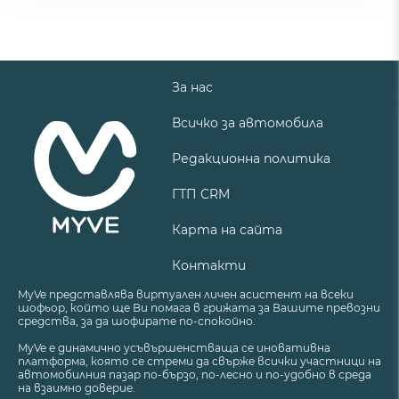
За нас
Всичко за автомобила
Редакционна политика
ГТП CRM
Карта на сайта
Контакти
MyVe представлява виртуален личен асистент на всеки
шофьор, който ще Ви помага в грижата за Вашите превозни
средства, за да шофирате по-спокойно.
MyVe е динамично усъвършенстваща се иновативна
платформа, която се стреми да свърже всички участници на
автомобилния пазар по-бързо, по-лесно и по-удобно в среда
на взаимно доверие.