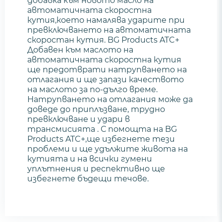
добавка към новото масло на
автоматичната скоростна
кутия,което намалява ударите при
превключването на автоматичната
скоростан кутия. BG Products ATC+
Добавен към маслото на
автоматичната скоростна кутия
ще предотврати натрупването на
отлагания и ще запази качеството
на маслото за по-дълго време.
Натрупването на отлагания може да
доведе до приплъзване, трудно
превключване и удари в
трансмисията . С помощта на BG
Products ATC+,ще избегнете тези
проблеми и ще удължите живота на
кутията и на всички гумени
уплътнения и респективно ще
избегнете бъдещи течове.