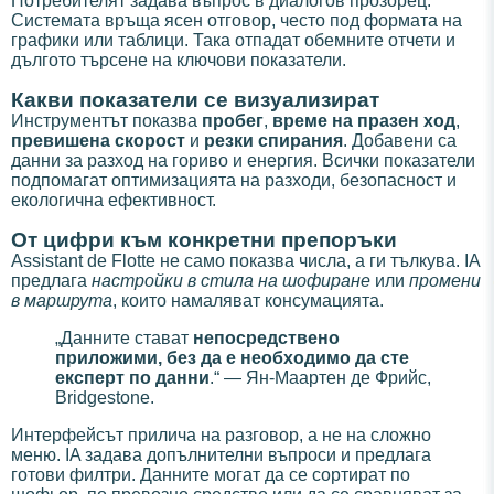
Потребителят задава въпрос в диалогов прозорец.
Системата връща ясен отговор, често под формата на
графики или таблици. Така отпадат обемните отчети и
дългото търсене на ключови показатели.
Какви показатели се визуализират
Инструментът показва
пробег
,
време на празен ход
,
превишена скорост
и
резки спирания
. Добавени са
данни за разход на гориво и енергия. Всички показатели
подпомагат оптимизацията на разходи, безопасност и
екологична ефективност.
От цифри към конкретни препоръки
Assistant de Flotte не само показва числа, а ги тълкува. IA
предлага
настройки в стила на шофиране
или
промени
в маршрута
, които намаляват консумацията.
„Данните стават
непосредствено
приложими, без да е необходимо да сте
експерт по данни
.“ — Ян-Маартен де Фрийс,
Bridgestone.
Интерфейсът прилича на разговор, а не на сложно
меню. IA задава допълнителни въпроси и предлага
готови филтри. Данните могат да се сортират по