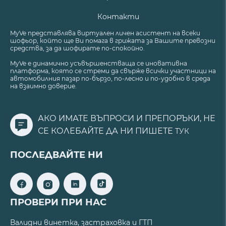
Контакти
MyVe представлява виртуален личен асистент на всеки
шофьор, който ще Ви помага в грижата за Вашите превозни
средства, за да шофирате по-спокойно.
MyVe е динамично усъвършенстваща се иновативна
платформа, която се стреми да свърже всички участници на
автомобилния пазар по-бързо, по-лесно и по-удобно в среда
на взаимно доверие.
АКО ИМАТЕ ВЪПРОСИ И ПРЕПОРЪКИ, НЕ
СЕ КОЛЕБАЙТЕ ДА НИ ПИШЕТЕ
ТУК
ПОСЛЕДВАЙТЕ НИ
ПРОВЕРИ ПРИ НАС
Валидни винетка, застраховка и ГТП