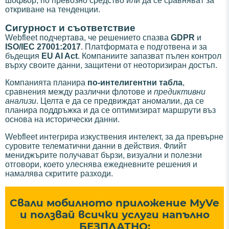
шофьор, по превозно средство или да се сравняват за
откриване на тенденции.
Сигурност и съответствие
Webfleet подчертава, че решението спазва
GDPR
и
ISO/IEC 27001:2017
. Платформата е подготвена и за
бъдещия
EU AI Act
. Компаниите запазват пълен контрол
върху своите данни, защитени от неоторизиран достъп.
Компанията планира
по-интелигентни табла
,
сравнения между различни флотове и
предиктивни
анализи
. Целта е да се предвиждат аномалии, да се
планира поддръжка и да се оптимизират маршрути въз
основа на исторически данни.
Webfleet интегрира изкуствения интелект, за да превърне
суровите телематични данни в действия. Флийт
мениджърите получават бързи, визуални и полезни
отговори, което улеснява ежедневните решения и
намалява скритите разходи.
Свали мобилното приложение MyVe
и ползвай всички услуги напълно
БЕЗПЛАТНО: