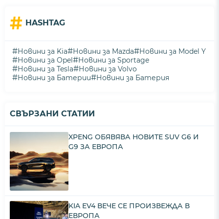
#
HASHTAG
#
#
#
Новини за Kia
Новини за Mazda
Новини за Model Y
#
#
Новини за Opel
Новини за Sportage
#
#
Новини за Tesla
Новини за Volvo
#
#
Новини за Батерии
Новини за Батерия
СВЪРЗАНИ СТАТИИ
XPENG ОБЯВЯВА НОВИТЕ SUV G6 И
G9 ЗА ЕВРОПА
KIA EV4 ВЕЧЕ СЕ ПРОИЗВЕЖДА В
ЕВРОПА