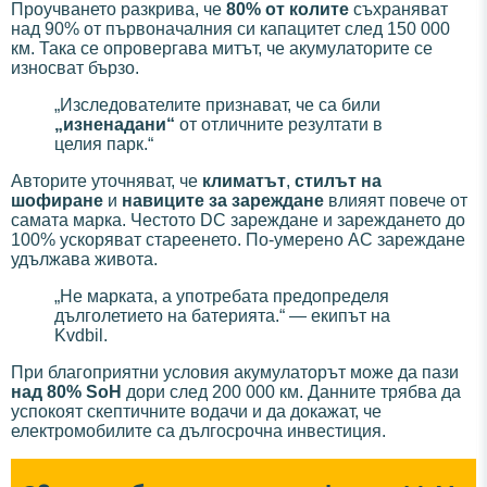
Проучването разкрива, че
80% от колите
съхраняват
над 90% от първоначалния си капацитет след 150 000
км. Така се опровергава митът, че акумулаторите се
износват бързо.
„Изследователите признават, че са били
„изненадани“
от отличните резултати в
целия парк.“
Авторите уточняват, че
климатът
,
стилът на
шофиране
и
навиците за зареждане
влияят повече от
самата марка. Честото DC зареждане и зареждането до
100% ускоряват стареенето. По-умерено AC зареждане
удължава живота.
„Не марката, а употребата предопределя
дълголетието на батерията.“ — екипът на
Kvdbil.
При благоприятни условия акумулаторът може да пази
над 80% SoH
дори след 200 000 км. Данните трябва да
успокоят скептичните водачи и да докажат, че
електромобилите са дългосрочна инвестиция.