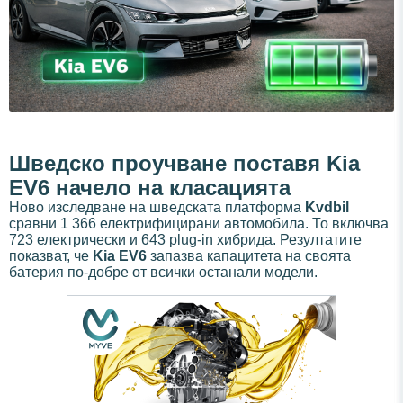
Шведско проучване поставя Kia
EV6 начело на класацията
Ново изследване на шведската платформа
Kvdbil
сравни 1 366 електрифицирани автомобила. То включва
723 електрически и 643 plug-in хибридa. Резултатите
показват, че
Kia EV6
запазва капацитета на своята
батерия по-добре от всички останали модели.