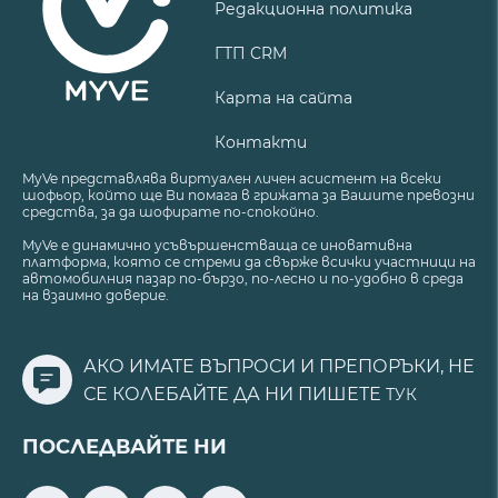
Редакционна политика
ГТП CRM
Карта на сайта
Контакти
MyVe представлява виртуален личен асистент на всеки
шофьор, който ще Ви помага в грижата за Вашите превозни
средства, за да шофирате по-спокойно.
MyVe е динамично усъвършенстваща се иновативна
платформа, която се стреми да свърже всички участници на
автомобилния пазар по-бързо, по-лесно и по-удобно в среда
на взаимно доверие.
АКО ИМАТЕ ВЪПРОСИ И ПРЕПОРЪКИ, НЕ
СЕ КОЛЕБАЙТЕ ДА НИ ПИШЕТЕ
ТУК
ПОСЛЕДВАЙТЕ НИ