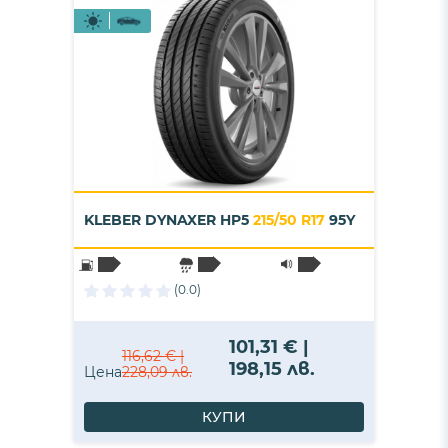
KLEBER DYNAXER HP5
215/50 R17
95Y
(0.0)
101,31 € |
116,62 € |
198,15 лв.
Цена
228,09 лв.
КУПИ