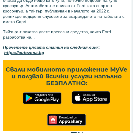
очаква да бъде нещо като купе, по-точно подобен на купе
кросоувър. Автомобилът е описан от Ford като спортен
кросоувър, а тийзър, публикуван в началото на 2022 г.,
донякъде подкрепя слуховете за възраждането на табелата с
името Capri.
Тийзърът показва двете превозни средства, които Ford
разработва на...
Прочетете цялата статия на следния линк:
https://autozona.bg
Свали мобилното приложение MyVe
и ползвай всички услуги напълно
БЕЗПЛАТНО: