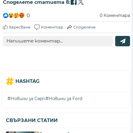
Споделете статията в:
0
0
Коментара
Харесване
Коментар
Споделяне
#
HASHTAG
#
#
Новини за Capri
Новини за Ford
СВЪРЗАНИ СТАТИИ