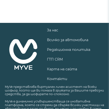
За нас
Всичко за автомобила
Редакционна политика
ГТП CRM
Карта на сайта
Контакти
MyVe представлява виртуален личен асистент на всеки
шофьор, който ще Ви помага в грижата за Вашите превозни
средства, за да шофирате по-спокойно.
MyVe е динамично усъвършенстваща се иновативна
платформа, която се стреми да свърже всички участници на
автомобилния пазар по-бързо, по-лесно и по-удобно в среда