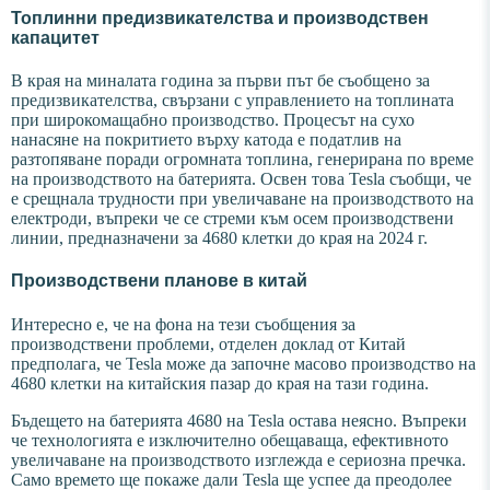
Топлинни предизвикателства и производствен
капацитет
В края на миналата година за първи път бе съобщено за
предизвикателства, свързани с управлението на топлината
при широкомащабно производство. Процесът на сухо
нанасяне на покритието върху катода е податлив на
разтопяване поради огромната топлина, генерирана по време
на производството на батерията. Освен това Tesla съобщи, че
е срещнала трудности при увеличаване на производството на
електроди, въпреки че се стреми към осем производствени
линии, предназначени за 4680 клетки до края на 2024 г.
Производствени планове в китай
Интересно е, че на фона на тези съобщения за
производствени проблеми, отделен доклад от Китай
предполага, че Tesla може да започне масово производство на
4680 клетки на китайския пазар до края на тази година.
Бъдещето на батерията 4680 на Tesla остава неясно. Въпреки
че технологията е изключително обещаваща, ефективното
увеличаване на производството изглежда е сериозна пречка.
Само времето ще покаже дали Tesla ще успее да преодолее