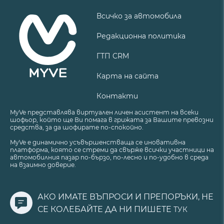
Всичко за автомобила
Редакционна политика
ГТП CRM
Карта на сайта
Контакти
MyVe представлява виртуален личен асистент на всеки
шофьор, който ще Ви помага в грижата за Вашите превозни
средства, за да шофирате по-спокойно.
MyVe е динамично усъвършенстваща се иновативна
платформа, която се стреми да свърже всички участници на
автомобилния пазар по-бързо, по-лесно и по-удобно в среда
на взаимно доверие.
АКО ИМАТЕ ВЪПРОСИ И ПРЕПОРЪКИ, НЕ
СЕ КОЛЕБАЙТЕ ДА НИ ПИШЕТЕ
ТУК