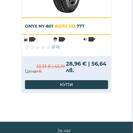
ONYX NY-801
165/65 R13
77T
(0.0)
28,96 € | 56,64
33,33 € | 65,19
лв.
Цена
лв.
КУПИ
За нас