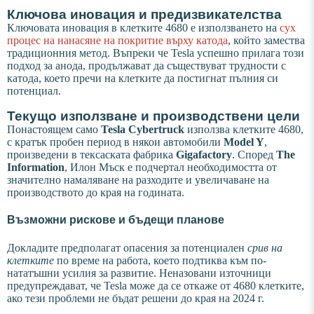
Ключова иновация и предизвикателства
Ключовата иновация в клетките 4680 е използването на
сух
процес на нанасяне на покритие върху катода
, който замества
традиционния метод. Въпреки че Tesla успешно прилага този
подход за анода, продължават да съществуват трудности с
катода, което пречи на клетките да постигнат пълния си
потенциал.
Текущо използване и производствени цели
Понастоящем само
Tesla Cybertruck
използва клетките 4680,
с кратък пробен период в някои автомобили
Model Y
,
произведени в тексаската фабрика
Gigafactory
. Според
The
Information
, Илон Мъск е подчертал необходимостта от
значително намаляване на разходите и увеличаване на
производството до края на годината.
Възможни рискове и бъдещи планове
Докладите предполагат опасения за потенциален
срив на
клетките
по време на работа, което подтиква към по-
нататъшни усилия за развитие. Неназовани източници
предупреждават, че Tesla може да се откаже от 4680 клетките,
ако тези проблеми не бъдат решени до края на 2024 г.