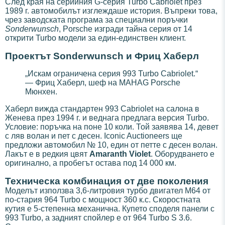
След края на серийния G-серия Turbo Cabriolet през
1989 г. автомобилът изглеждаше история. Въпреки това,
чрез заводската програма за специални поръчки
Sonderwunsch
, Porsche изгради тайна серия от 14
открити Turbо модели за един-единствен клиент.
Проектът Sonderwunsch и Фриц Хаберл
„Искам ограничена серия 993 Turbo Cabriolet.“
— Фриц Хаберл, шеф на MAHAG Porsche
Мюнхен.
Хаберл вижда стандартен 993 Cabriolet на салона в
Женева през 1994 г. и веднага предлага версия Turbo.
Условие: поръчка на поне 10 коли. Той заявява 14, девет
с ляв волан и пет с десен. Iconic Auctioneers ще
предложи автомобил № 10, един от петте с десен волан.
Лакът е в редкия цвят
Amaranth Violet
. Оборудването е
оригинално, а пробегът остава под 14 000 км.
Техническа комбинация от две поколения
Моделът използва 3,6-литровия турбо двигател M64 от
по-стария 964 Turbo с мощност 360 к.с. Скоростната
кутия е 5-степенна механична. Купето споделя панели с
993 Turbo, а задният спойлер е от 964 Turbo S 3.6.