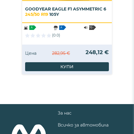
GOODYEAR EAGLE F1 ASYMMETRIC 6
245/50 R19
105Y
A
A
70 -
B
(0.0)
248,12 €
Цена
282,95 €
КУПИ
За нас
Всичко за автомобила