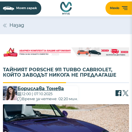
Моят гараж
Меню
Сайтът използва 'бисквитки' (cookies) с
цел безпроблемно функциониране,
Назад
подобряване на изживяването,
персонализиране на съдържанието и
анализиране на трафика. Ползвайки
сайта, Вие приемате нашите
Политика за
бисквитки
и
Политика за поверителност
.
ТАЙНИЯТ PORSCHE 911 TURBO CABRIOLET,
ПРИЕМАМ
КОЙТО ЗАВОДЪТ НИКОГА НЕ ПРЕДЛАГАШЕ
Борислава Тонева
12:00 | 07.10.2025
Време за четене: 02:20 мин.