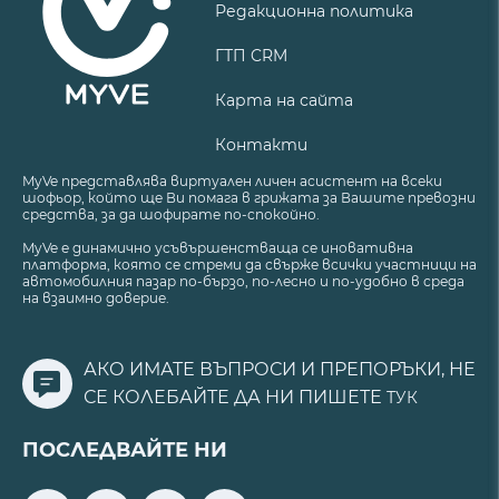
Редакционна политика
ГТП CRM
Карта на сайта
Контакти
MyVe представлява виртуален личен асистент на всеки
шофьор, който ще Ви помага в грижата за Вашите превозни
средства, за да шофирате по-спокойно.
MyVe е динамично усъвършенстваща се иновативна
платформа, която се стреми да свърже всички участници на
автомобилния пазар по-бързо, по-лесно и по-удобно в среда
на взаимно доверие.
АКО ИМАТЕ ВЪПРОСИ И ПРЕПОРЪКИ, НЕ
СЕ КОЛЕБАЙТЕ ДА НИ ПИШЕТЕ
ТУК
ПОСЛЕДВАЙТЕ НИ