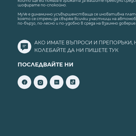
който ще Ви помага в грижата за Вашите превозни средст
шофирате по-спокойно.
MyVe е динамично усъвършенстваща се иновативна плат
която се стреми да свърже всички участници на автомоб
по-бързо, по-лесно и по-удобно в среда на взаимно доверие
АКО ИМАТЕ ВЪПРОСИ И ПРЕПОРЪКИ, 
КОЛЕБАЙТЕ ДА НИ ПИШЕТЕ
ТУК
ПОСЛЕДВАЙТЕ НИ