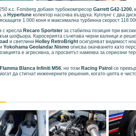
 250 к.с. Forsberg добавя турбокомпресор
Garrett G42-1200
, 
, а
Hypertune
колектор насочва въздуха. Куплунг с два дис
яскащите 1 000 коня и максимална турбинна скорост 118 000
а с кресла
Recaro Sportster
за стабилна позиция при висок
към шофьора. Каросерията съчетава черни калници и реше
Road
и светлини
Holley RetroBright
осигуряват видимост но
ми
Yokohama Geolandar
.
Nismo
описва окачването като пер
озицията е агресивна, а просветът намеква за сериозни те
Flamma Blanca Infiniti M56
, но този
Racing Patrol
се превър
гат да стигнат инженерните решения, когато целта е чист