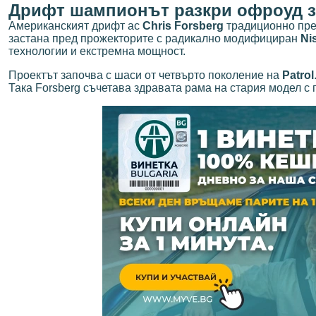
Дрифт шампионът разкри офроуд з
Американският дрифт ас
Chris Forsberg
традиционно пре
застана пред прожекторите с радикално модифициран
Ni
технологии и екстремна мощност.
Проектът започва с шаси от четвърто поколение на
Patrol
Така Forsberg съчетава здравата рама на стария модел с 