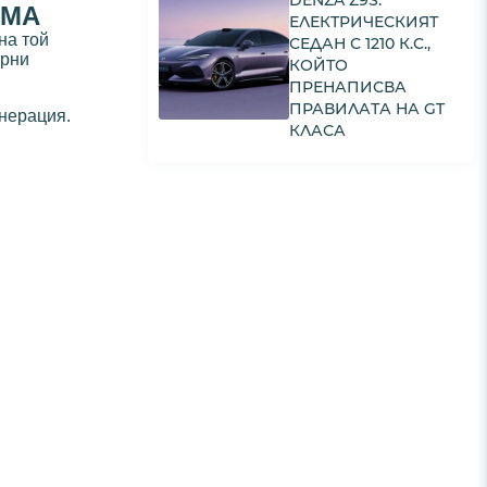
DENZA Z9S:
EMA
ЕЛЕКТРИЧЕСКИЯТ
ина той
СЕДАН С 1210 К.С.,
ерни
КОЙТО
ПРЕНАПИСВА
ПРАВИЛАТА НА GT
енерация.
КЛАСА