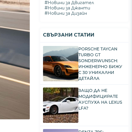
#
Новини за Двигател
#
Новини за Джанти
#
Новини за Дизайн
СВЪРЗАНИ СТАТИИ
PORSCHE TAYCAN
TURBO GT
SONDERWUNSCH:
ИНЖЕНЕРНО БИЖУ
С 30 УНИКАЛНИ
ДЕТАЙЛА
ЗАЩО ДА НЕ
МОДИФИЦИРАТЕ
АУСПУХА НА LEXUS
LFA?