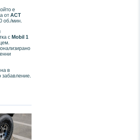
който е
ка от
ACT
 об./мин.
и
тка с
Mobil 1
щем.
сонализирано
ренни
на в
о забавление.