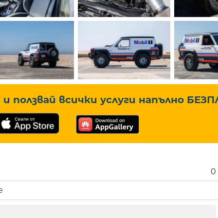
и ползвай всички услуги напълно
БЕЗП
0
е