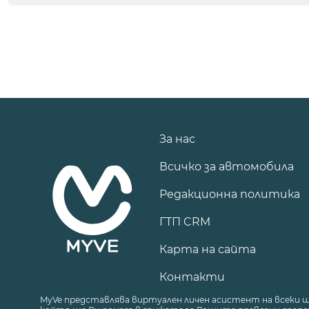
За нас
Всичко за автомобила
Редакционна политика
ГТП CRM
Карта на сайта
Контакти
MyVe представлява виртуален личен асистент на всеки 