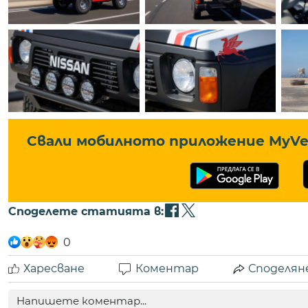
Свали мобилното приложение MyVe 
Споделете статията в:
0
Харесване
Коментар
Споделян