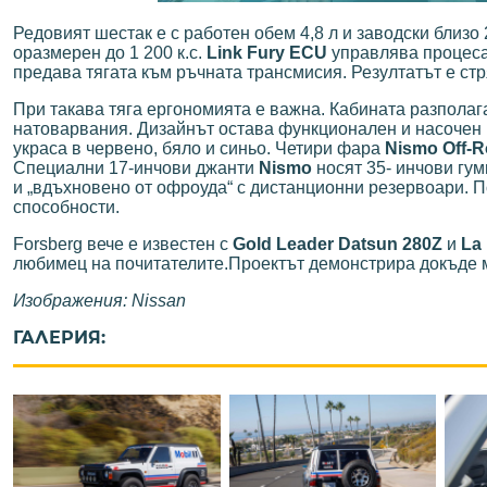
Редовият шестак е с работен обем 4,8 л и заводски близо
оразмерен до 1 200 к.с.
Link Fury ECU
управлява процеса
предава тягата към ръчната трансмисия. Резултатът е стр
При такава тяга ергономията е важна. Кабината разполаг
натоварвания. Дизайнът остава функционален и насочен 
украса в червено, бяло и синьо. Четири фарa
Nismo Off-
Специални 17-инчови джанти
Nismo
носят 35- инчови гу
и „вдъхновено от офроуда“ с дистанционни резервоари. П
способности.
Forsberg вече е известен с
Gold Leader Datsun 280Z
и
La 
любимец на почитателите.Проектът демонстрира докъде мо
Изображения: Nissan
ГАЛЕРИЯ: