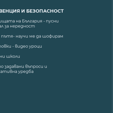
ВЕНЦИЯ И БЕЗОПАСНОСТ
щата на България - пусни
ал за нередност
а пътя- научи ме да шофирам
овки - видео уроци
ни школи
о задавани въпроси и
ативна уредба