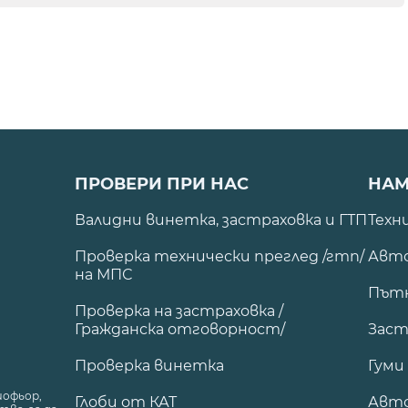
ПРОВЕРИ ПРИ НАС
НАМ
Валидни винетка, застраховка и ГТП
Техн
Проверка технически преглед /гтп/
Авто
на МПС
Път
Проверка на застраховка /
Гражданска отговорност/
Заст
Проверка винетка
Гуми
шофьор,
Глоби от КАТ
Авт