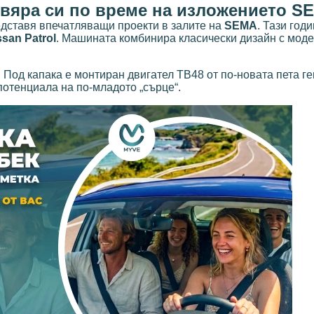
вяра си по време на изложението S
дставя впечатляващи проекти в залите на
SEMA
. Тази год
ssan Patrol
. Машината комбинира класически дизайн с мод
. Под капака е монтиран двигател TB48 от по-новата пета г
потенциала на по-младото „сърце“.