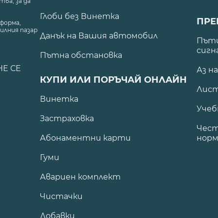
ва, за да
Глоби без Винетка
ПРЕ
форма,
илния пазар
Данък на Вашия автомобил
.
Пъти
сигн
Пътна обстановка
НЕ СЕ
Аз н
КУПИ ИЛИ ПОРЪЧАЙ ОНЛАЙН
Лист
Винетка
Учеб
Застраховка
Чест
Абонаментни карти
норм
Гуми
Авариен комплект
Чистачки
Добавки