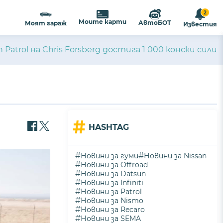
2
Моите карти
АвтоБОТ
Моят гараж
Известия
atrol на Chris Forsberg достига 1 000 конски сили
#
HASHTAG
#
#
Новини за гуми
Новини за Nissan
#
Новини за Offroad
#
Новини за Datsun
#
Новини за Infiniti
#
Новини за Patrol
#
Новини за Nismo
#
Новини за Recaro
#
Новини за SEMA