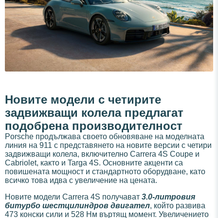
Новите модели с четирите
задвижващи колела предлагат
подобрена производителност
Porsche продължава своето обновяване на моделната
линия на 911 с представянето на новите версии с четири
задвижващи колела, включително Carrera 4S Coupe и
Cabriolet, както и Targa 4S. Основните акценти са
повишената мощност и стандартното оборудване, като
всичко това идва с увеличение на цената.
Новите модели Carrera 4S получават
3.0-литровия
битурбо шестцилиндров двигател
, който развива
473 конски сили и 528 Нм въртящ момент. Увеличението