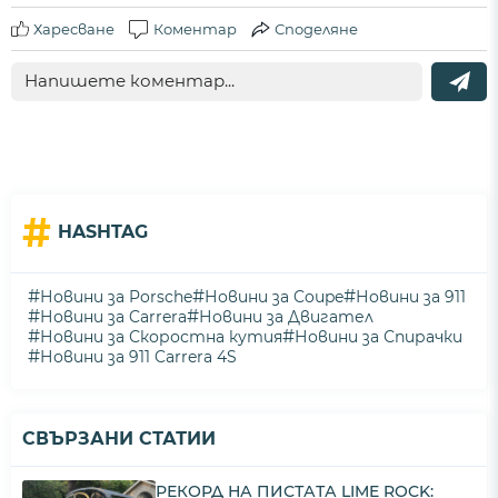
Харесване
Коментар
Споделяне
#
HASHTAG
#
#
#
Новини за Porsche
Новини за Coupe
Новини за 911
#
#
Новини за Carrera
Новини за Двигател
#
#
Новини за Скоростна кутия
Новини за Спирачки
#
Новини за 911 Carrera 4S
СВЪРЗАНИ СТАТИИ
РЕКОРД НА ПИСТАТА LIME ROCK: