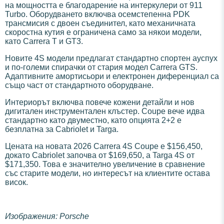
на мощността е благодарение на интеркулери от 911
Turbo. Оборудването включва осемстепенна PDK
трансмисия с двоен съединител, като механичната
скоростна кутия е ограничена само за някои модели,
като Carrera T и GT3.
Новите 4S модели предлагат стандартно спортен ауспух
и по-големи спирачки от стария модел Carrera GTS.
Адаптивните амортисьори и електронен диференциал са
също част от стандартното оборудване.
Интериорът включва повече кожени детайли и нов
дигитален инструментален клъстер. Coupe вече идва
стандартно като двуместно, като опцията 2+2 е
безплатна за Cabriolet и Targa.
Цената на новата 2026 Carrera 4S Coupe е $156,450,
докато Cabriolet започва от $169,650, а Targa 4S от
$171,350. Това е значително увеличение в сравнение
със старите модели, но интересът на клиентите остава
висок.
Изображения: Porsche