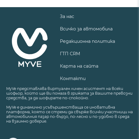
За нас
Всичко за автомобила
Редакционна политика
ГТП CRM
Карта на сайта
Контакти
MyVe представлява виртуален личен асистент на всеки
шофьор, който ще Ви помага в грижата за Вашите превозни
средства, за да шофирате по-спокойно.
MyVe е динамично усъвършенстваща се иновативна
платформа, която се стреми да свърже всички участници на
автомобилния пазар по-бързо, по-лесно и по-удобно в среда
на взаимно доверие.