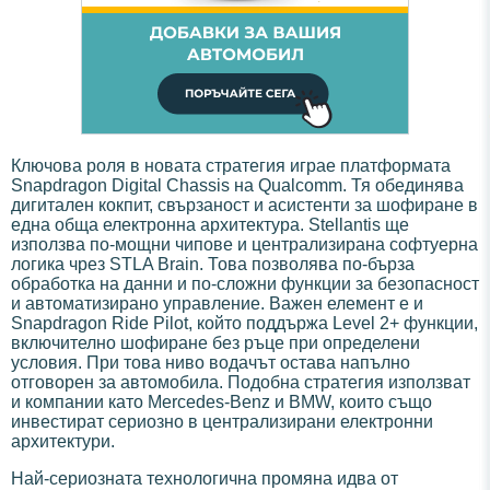
Ключова роля в новата стратегия играе платформата
Snapdragon Digital Chassis на Qualcomm. Тя обединява
дигитален кокпит, свързаност и асистенти за шофиране в
една обща електронна архитектура. Stellantis ще
използва по-мощни чипове и централизирана софтуерна
логика чрез STLA Brain. Това позволява по-бърза
обработка на данни и по-сложни функции за безопасност
и автоматизирано управление. Важен елемент е и
Snapdragon Ride Pilot, който поддържа Level 2+ функции,
включително шофиране без ръце при определени
условия. При това ниво водачът остава напълно
отговорен за автомобила. Подобна стратегия използват
и компании като Mercedes-Benz и BMW, които също
инвестират сериозно в централизирани електронни
архитектури.
Най-сериозната технологична промяна идва от