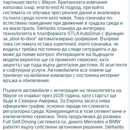
партньорството с Wayve. Британската компания
използва т.нар. end-to-end AI подход, при който
системата се обучава чрез реални данни и анализира
пътната среда почти като човек. Това означава по-
естествено поведение при движение в градска среда и
на магистрала. Stellantis планира да интегрира
технологията в платформата STLA AutoDrive с функции
за „door-to-door“ автоматизирано шофиране. Въпреки
това системата остава supervised, което означава, че
водачът трябва постоянно да следи ситуацията и да
може да поеме контрол. Интериорите на бъдещите
модели вероятно ще се променят сериозно, като
акцентът ще пада върху дигитални дисплеи, AI асистенти
и софтуерни услуги. Автомобилите все повече ще
приличат на мобилни компютри с постоянна интернет
връзка и обновления.
Първите автомобили с интеграция на технологията на
Wayve се очакват през 2028 година, като стартът ще
бъде в Северна Америка. За Европа засега няма
официален график, основно заради по-сложната
регулаторна среда. Конкуренцията в този сегмент вече е
изключително сериозна. Tesla продължава да развива
Full Self-Driving системата си, докато Mercedes и BMW
работят върху собствени автономни решения. Stellantis