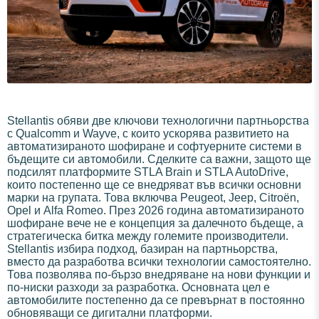
Stellantis обяви две ключови технологични партньорства
с Qualcomm и Wayve, с които ускорява развитието на
автоматизираното шофиране и софтуерните системи в
бъдещите си автомобили. Сделките са важни, защото ще
подсилят платформите STLA Brain и STLA AutoDrive,
които постепенно ще се внедряват във всички основни
марки на групата. Това включва Peugeot, Jeep, Citroën,
Opel и Alfa Romeo. През 2026 година автоматизираното
шофиране вече не е концепция за далечното бъдеще, а
стратегическа битка между големите производители.
Stellantis избира подход, базиран на партньорства,
вместо да разработва всички технологии самостоятелно.
Това позволява по-бързо внедряване на нови функции и
по-ниски разходи за разработка. Основната цел е
автомобилите постепенно да се превърнат в постоянно
обновяващи се дигитални платформи.