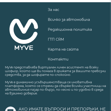
За нас
Всичко за автомобила
Редакционна политика
ГТП CRM
Карта на сайта
Контакти
MyVe представлява виртуален личен асистент на всеки
шофьор, който ще Ви помага в грижата за Вашите превозни
средства, за да шофирате по-спокойно.
MyVe е динамично усъвършенстваща се иновативна
платформа, която се стреми да свърже всички участници на
автомобилния пазар по-бързо, по-лесно и по-удобно в среда
на взаимно доверие.
АКО ИМАТЕ ВЪПРОСИ И ПРЕПОРЪКИ, НЕ