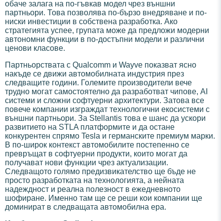
обаче залага на по-гъвкав модел чрез външни
партньори. Това позволява по-бързо внедряване и по-
ниски инвестиции в собствена разработка. Ако
стратегията успее, групата може да предложи модерни
автономни функции в по-достъпни модели и различни
ценови класове.
Партньорствата с Qualcomm и Wayve показват ясно
накъде се движи автомобилната индустрия през
следващите години. Големите производители вече
трудно могат самостоятелно да разработват чипове, AI
системи и сложни софтуерни архитектури. Затова все
повече компании изграждат технологични екосистеми с
външни партньори. За Stellantis това е шанс да ускори
развитието на STLA платформите и да остане
конкурентен спрямо Tesla и германските премиум марки.
В по-широк контекст автомобилите постепенно се
превръщат в софтуерни продукти, които могат да
получават нови функции чрез актуализации.
Следващото голямо предизвикателство ще бъде не
просто разработката на технологията, а нейната
надеждност и реална полезност в ежедневното
шофиране. Именно там ще се реши кои компании ще
доминират в следващата автомобилна ера.