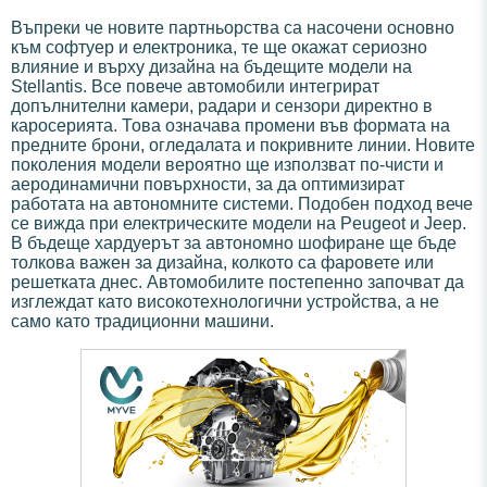
Въпреки че новите партньорства са насочени основно
към софтуер и електроника, те ще окажат сериозно
влияние и върху дизайна на бъдещите модели на
Stellantis. Все повече автомобили интегрират
допълнителни камери, радари и сензори директно в
каросерията. Това означава промени във формата на
предните брони, огледалата и покривните линии. Новите
поколения модели вероятно ще използват по-чисти и
аеродинамични повърхности, за да оптимизират
работата на автономните системи. Подобен подход вече
се вижда при електрическите модели на Peugeot и Jeep.
В бъдеще хардуерът за автономно шофиране ще бъде
толкова важен за дизайна, колкото са фаровете или
решетката днес. Автомобилите постепенно започват да
изглеждат като високотехнологични устройства, а не
само като традиционни машини.