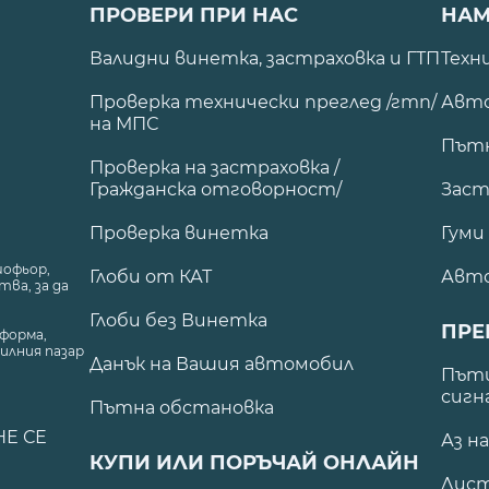
ПРОВЕРИ ПРИ НАС
НАМ
Валидни винетка, застраховка и ГТП
Техн
Проверка технически преглед /гтп/
Авто
на МПС
Път
Проверка на застраховка /
Гражданска отговорност/
Заст
Проверка винетка
Гуми
шофьор,
Глоби от КАТ
Авт
ва, за да
Глоби без Винетка
ПРЕ
форма,
илния пазар
Данък на Вашия автомобил
.
Пъти
сигн
Пътна обстановка
НЕ СЕ
Аз н
КУПИ ИЛИ ПОРЪЧАЙ ОНЛАЙН
Лист