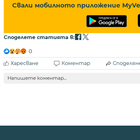
Свали мобилното приложение MyVe 
Споделете статията в:
0
Харесване
Коментар
Споделян