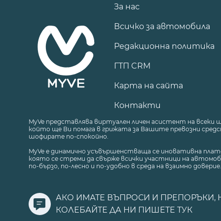
За нас
Всичко за автомобила
Редакционна политика
ГТП CRM
Карта на сайта
Контакти
MyVe представлява виртуален личен асистент на всеки 
който ще Ви помага в грижата за Вашите превозни средст
шофирате по-спокойно.
MyVe е динамично усъвършенстваща се иновативна плат
която се стреми да свърже всички участници на автомоб
по-бързо, по-лесно и по-удобно в среда на взаимно доверие
АКО ИМАТЕ ВЪПРОСИ И ПРЕПОРЪКИ, 
КОЛЕБАЙТЕ ДА НИ ПИШЕТЕ
ТУК