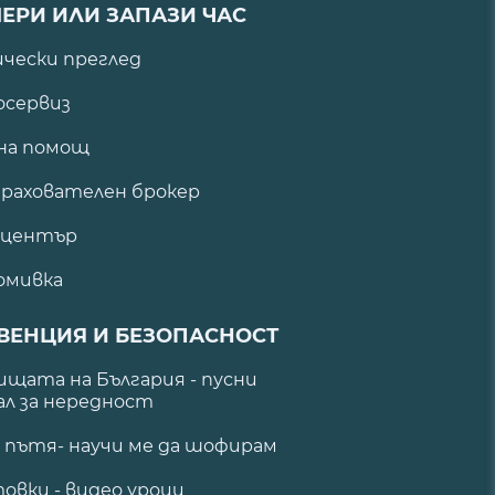
ЕРИ ИЛИ ЗАПАЗИ ЧАС
ически преглед
сервиз
на помощ
рахователен брокер
 център
омивка
ВЕНЦИЯ И БЕЗОПАСНОСТ
щата на България - пусни
ал за нередност
а пътя- научи ме да шофирам
овки - видео уроци