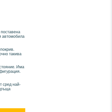
, поставена
ви автомобила
 покрив.
очно такива
ъстояние. Има
нфигурация.
т сред най-
евръща