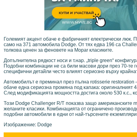
Големият акцент обаче е фабричният електрически люк. Пр
само на 371 автомобила Dodge. От тях едва 196 са Challe
толкова ценен за феновете на Mopar класиките.
Допълнителна рядкост носи и т.нар. „triple green“ конфиг
Подобни комбинации не са били масови дори през 70-те го
специфични детайли често влияят сериозно върху крайнат
Автомобилът е преминал през пълна rotisserie restoratio
обаче една сериозна промяна под капака: оригиналният 440
След модификацията мощността достига около 530 к.с., к
Този Dodge Challenger R/T показва защо американските mu
желаните класики. Комбинацията от ограничено произво
подобни автомобили в едни от най-търсените екземпляри
Изображение: Dodge