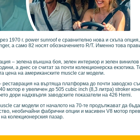
ез 1970 г. power sunroof е сравнително нова и скъпа опция
nger, а само 82 носят обозначението R/T. Именно това пра
урация – зелена външна боя, зелен интериор и зелен винилов
дини, а днес се считат за почти колекционерска екзотика. Т
а цена на американските muscle car модели.
n – реставрация на въртяща платформа до почти заводско с
 мотор е увеличен до 505 cubic inch (8,3 литра) stroker ко
оето дори надхвърля заводските показатели на 426 Hemi.
scle car модели от началото на 70-те продължават да бъда
дство, необичайни фабрични опции и масивен V8 мотор пр
 на колекционерския пазар.