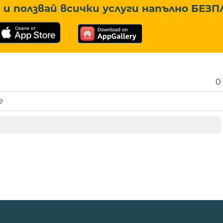
и ползвай всички услуги напълно
БЕЗП
0
е