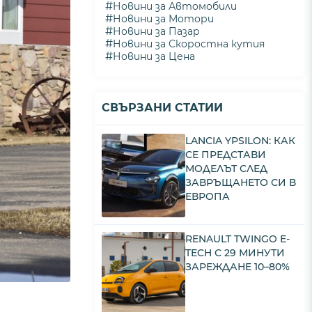
#
Новини за Автомобили
#
Новини за Мотори
#
Новини за Пазар
#
Новини за Скоростна кутия
#
Новини за Цена
СВЪРЗАНИ СТАТИИ
LANCIA YPSILON: КАК
СЕ ПРЕДСТАВИ
МОДЕЛЪТ СЛЕД
ЗАВРЪЩАНЕТО СИ В
ЕВРОПА
RENAULT TWINGO E-
TECH С 29 МИНУТИ
ЗАРЕЖДАНЕ 10–80%