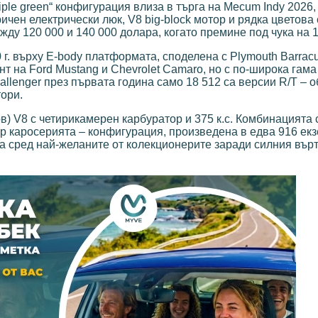
riple green“ конфигурация влиза в търга на Mecum Indy 2026,
чен електрически люк, V8 big-block мотор и рядка цветова 
ду 120 000 и 140 000 долара, когато премине под чука на 1
г. върху E-body платформата, споделена с Plymouth Barrac
т на Ford Mustang и Chevrolet Camaro, но с по-широка гама
allenger през първата година само 18 512 са версии R/T – 
тори.
ов) V8 с четирикамерен карбуратор и 375 к.с. Комбинацията 
op каросерията – конфигурация, произведена в едва 916 ек
ва сред най-желаните от колекционерите заради силния вър