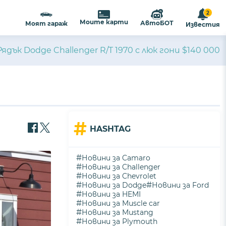
2
Моите карти
АвтоБОТ
Моят гараж
Известия
Рядък Dodge Challenger R/T 1970 с люк гони $140 000
#
HASHTAG
#
Новини за Camaro
#
Новини за Challenger
#
Новини за Chevrolet
#
#
Новини за Dodge
Новини за Ford
#
Новини за HEMI
#
Новини за Muscle car
#
Новини за Mustang
#
Новини за Plymouth