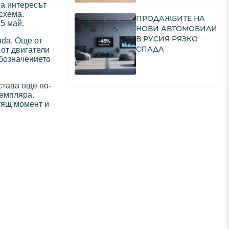
 а интересът
схема.
ПРОДАЖБИТЕ НА
5 май.
НОВИ АВТОМОБИЛИ
В РУСИЯ РЯЗКО
uda. Още от
СПАДА
 от двигатели
обозначението
става още по-
земпляра.
тящ момент и