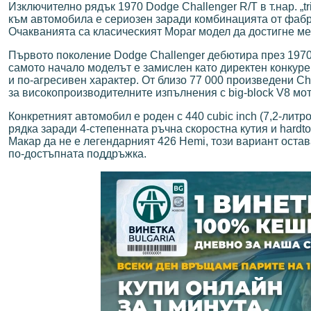
Изключително рядък 1970 Dodge Challenger R/T в т.нар. „t
към автомобила е сериозен заради комбинацията от фабри
Очакванията са класическият Mopar модел да достигне меж
Първото поколение Dodge Challenger дебютира през 1970 
самото начало моделът е замислен като директен конкурен
и по-агресивен характер. От близо 77 000 произведени Ch
за високопроизводителните изпълнения с big-block V8 мо
Конкретният автомобил е роден с 440 cubic inch (7,2-литр
рядка заради 4-степенната ръчна скоростна кутия и hardt
Макар да не е легендарният 426 Hemi, този вариант оста
по-достъпната поддръжка.