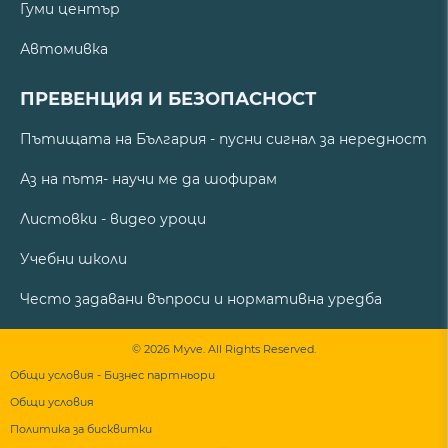
Гуми център
Автомивка
ПРЕВЕНЦИЯ И БЕЗОПАСНОСТ
Пътищата на България - пусни сигнал за нередност
Аз на пътя- научи ме да шофирам
Листовки - видео уроци
Учебни школи
Често задавани въпроси и нормативна уредба
© 2026 Myve. All Rights Reserved.
Общи условия - Бизнес партньори
Общи условия
Политика за бисквитки