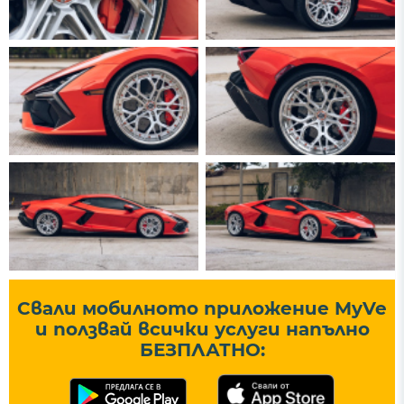
Свали мобилното приложение MyVe
и ползвай всички услуги напълно
БЕЗПЛАТНО: