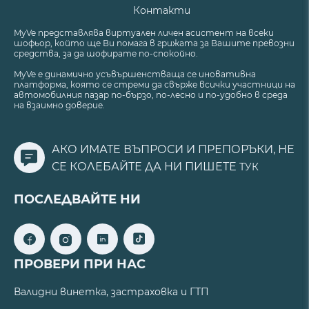
Контакти
MyVe представлява виртуален личен асистент на всеки
шофьор, който ще Ви помага в грижата за Вашите превозни
средства, за да шофирате по-спокойно.
MyVe е динамично усъвършенстваща се иновативна
платформа, която се стреми да свърже всички участници на
автомобилния пазар по-бързо, по-лесно и по-удобно в среда
на взаимно доверие.
АКО ИМАТЕ ВЪПРОСИ И ПРЕПОРЪКИ, НЕ
СЕ КОЛЕБАЙТЕ ДА НИ ПИШЕТЕ
ТУК
ПОСЛЕДВАЙТЕ НИ
ПРОВЕРИ ПРИ НАС
Валидни винетка, застраховка и ГТП