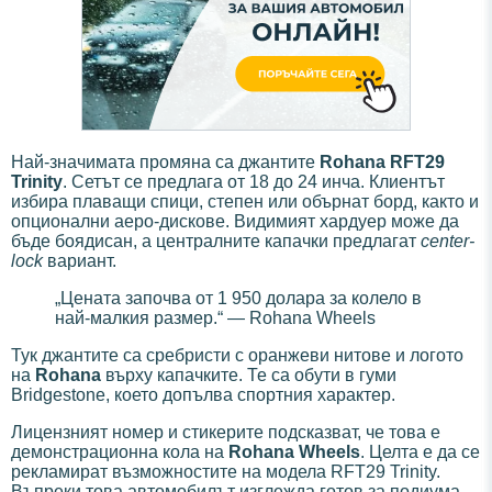
Най-значимата промяна са джантите
Rohana RFT29
Trinity
. Сетът се предлага от 18 до 24 инча. Клиентът
избира плаващи спици, степен или обърнат борд, както и
опционални аеро-дискове. Видимият хардуер може да
бъде боядисан, а централните капачки предлагат
center-
lock
вариант.
„Цената започва от 1 950 долара за колело в
най-малкия размер.“ — Rohana Wheels
Тук джантите са сребристи с оранжеви нитове и логото
на
Rohana
върху капачките. Те са обути в гуми
Bridgestone, което допълва спортния характер.
Лицензният номер и стикерите подсказват, че това е
демонстрационна кола на
Rohana Wheels
. Целта е да се
рекламират възможностите на модела RFT29 Trinity.
Въпреки това автомобилът изглежда готов за подиума.