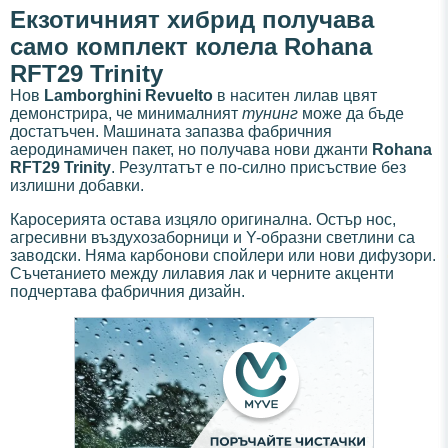
Екзотичният хибрид получава
само комплект колела Rohana
RFT29 Trinity
Нов
Lamborghini Revuelto
в наситен лилав цвят
демонстрира, че минималният
тунинг
може да бъде
достатъчен. Машината запазва фабричния
аеродинамичен пакет, но получава нови джанти
Rohana
RFT29 Trinity
. Резултатът е по-силно присъствие без
излишни добавки.
Каросерията остава изцяло оригинална. Остър нос,
агресивни въздухозаборници и Y-образни светлини са
заводски. Няма карбонови спойлери или нови дифузори.
Съчетанието между лилавия лак и черните акценти
подчертава фабричния дизайн.