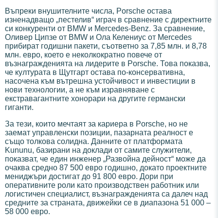
Въпреки внушителните числа, Porsche остава
изненадващо „пестелив“ играч в сравнение с директните
си конкуренти от BMW и Mercedes-Benz. За сравнение,
Оливер Ципзе от BMW и Ола Келениус от Mercedes
прибират годишни пакети, съответно за 7,85 млн. и 8,78
млн. евро, което е неколкократно повече от
възнагражденията на лидерите в Porsche. Това показва,
че културата в Щутгарт остава по-консервативна,
насочена към вътрешна устойчивост и инвестиции в
нови технологии, а не към изравняване с
екстравагантните хонорари на другите германски
гиганти.
За тези, които мечтаят за кариера в Porsche, но не
заемат управленски позиции, пазарната реалност е
също толкова солидна. Данните от платформата
Kununu, базирани на доклади от самите служители,
показват, че един инженер „Развойна дейност“ може да
очаква средно 87 500 евро годишно, докато проектните
мениджъри достигат до 91 800 евро. Дори при
оперативните роли като производствен работник или
логистичен специалист, възнагражденията са далеч над
средните за страната, движейки се в диапазона 51 000 –
58 000 евро.