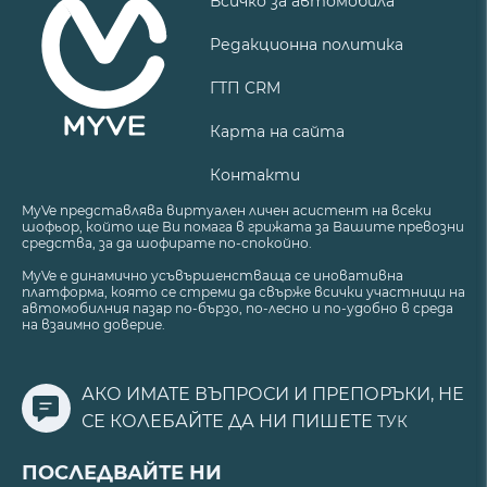
Всичко за автомобила
Редакционна политика
ГТП CRM
Карта на сайта
Контакти
MyVe представлява виртуален личен асистент на всеки
шофьор, който ще Ви помага в грижата за Вашите превозни
средства, за да шофирате по-спокойно.
MyVe е динамично усъвършенстваща се иновативна
платформа, която се стреми да свърже всички участници на
автомобилния пазар по-бързо, по-лесно и по-удобно в среда
на взаимно доверие.
АКО ИМАТЕ ВЪПРОСИ И ПРЕПОРЪКИ, НЕ
СЕ КОЛЕБАЙТЕ ДА НИ ПИШЕТЕ
ТУК
ПОСЛЕДВАЙТЕ НИ