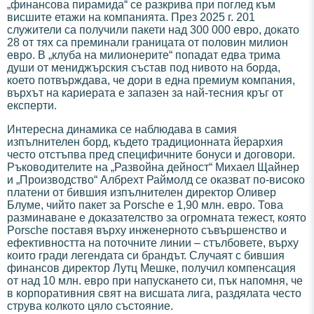
„финансова пирамида“ се разкрива при поглед към
висшите етажи на компанията. През 2025 г. 201
служители са получили пакети над 300 000 евро, докато
28 от тях са преминали границата от половин милион
евро. В „клуба на милионерите“ попадат едва трима
души от мениджърския състав под нивото на борда,
което потвърждава, че дори в една премиум компания,
върхът на кариерата е запазен за най-тесния кръг от
експерти.
Интересна динамика се наблюдава в самия
изпълнителен борд, където традиционната йерархия
често отстъпва пред специфичните бонуси и договори.
Ръководителите на „Развойна дейност“ Михаел Щайнер
и „Производство“ Албрехт Раймолд се оказват по-високо
платени от бившия изпълнителен директор Оливер
Блуме, чийто пакет за Porsche е 1,90 млн. евро. Това
разминаване е доказателство за огромната тежест, която
Porsche поставя върху инженерното съвършенство и
ефективността на поточните линии – стълбовете, върху
които гради легендата си брандът. Случаят с бившия
финансов директор Лутц Мешке, получил компенсация
от над 10 млн. евро при напускането си, пък напомня, че
в корпоративния свят на висшата лига, раздялата често
струва колкото цяло състояние.