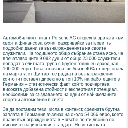
Автомобилният гигант Porsche AG открехна вратата към
своята финансова кухня, разкривайки за първи път
подробни данни за възнагражденията на своите
служители. На годишното общо събрание стана ясно, че
впечатляващите 9 082 души от общо 23 000 служители
попадат в елитната група с брутен годишен доход над
100 000 евро. Това означава, че близо 40% от персонала
на марката от Щутгарт се радва на възнаграждения,
които ги поставят директно в топ 10% на работещите в
Германия – статистически факт, който подчертава
високата добавена стойност и експертния потенциал,
необходими за създаването на едни от най-желаните
спортни автомобили в света.
За да поставим тези числа в контекст, средната брутна
заплата в Германия възлиза на около 54 066 евро, което
прави възнагражденията в Porsche почти двойно по-
високи от националния стандарт. Но истинската