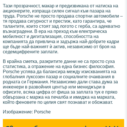
Тази прозрачност, макар и предизвикана от натиска на
акционерите, изпраща силен сигнал към пазара на
труда. Porsche не просто продава спортни автомобили –
тя продава сигурност и престиж, като гарантира, че
талантите, които стоят зад логото с герба, са адекватно
възнаградени. В ера на преход към електрическа
мобилност и дигитализация, способността на
компанията да привлича и задържа най-добрите кадри
ще бъде най-важният ѝ актив, независимо от броя на
седемцифрените заплати.
В крайна сметка, разкритите данни не са просто суха
статистика, а отражение на една бизнес философия.
Porsche успява да балансира между изискванията на
глобалния луксозен пазар и социалните очаквания в
родната си Германия. Независимо дали става дума за
инженери в развойния център или мениджъри в
офисите, всяка цифра от фиша за заплата тук е пряко
обвързана с маржа на печалба и имиджа на марката,
който феновете по целия свят познават и обожават.
Изображение: Porsche