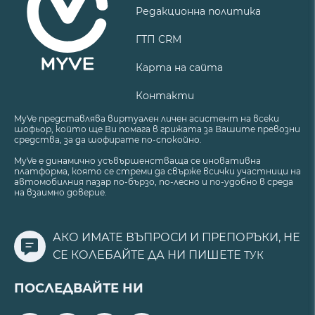
Редакционна политика
ГТП CRM
Карта на сайта
Контакти
MyVe представлява виртуален личен асистент на всеки
шофьор, който ще Ви помага в грижата за Вашите превозни
средства, за да шофирате по-спокойно.
MyVe е динамично усъвършенстваща се иновативна
платформа, която се стреми да свърже всички участници на
автомобилния пазар по-бързо, по-лесно и по-удобно в среда
на взаимно доверие.
АКО ИМАТЕ ВЪПРОСИ И ПРЕПОРЪКИ, НЕ
СЕ КОЛЕБАЙТЕ ДА НИ ПИШЕТЕ
ТУК
ПОСЛЕДВАЙТЕ НИ