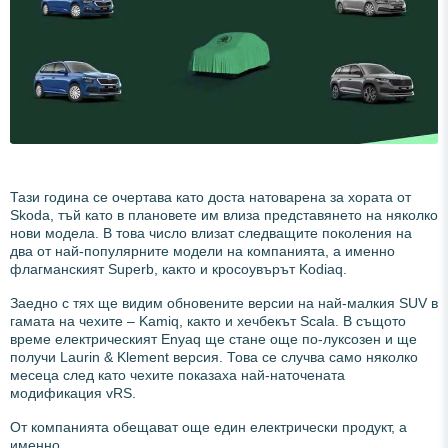
Тази година се очертава като доста натоварена за хората от
Skoda, тъй като в плановете им влиза представянето на няколко
нови модела. В това число влизат следващите поколения на
два от най-популярните модели на компанията, а именно
флагманският Superb, както и кросоувърът Kodiaq.
Заедно с тях ще видим обновените версии на най-малкия SUV в
гамата на чехите – Kamiq, както и хечбекът Scala. В същото
време електрическият Enyaq ще стане още по-луксозен и ще
получи Laurin & Klement версия. Това се случва само няколко
месеца след като чехите показаха най-наточената
модификация vRS.
От компанията обещават още един електрически продукт, а
именно...