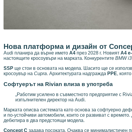
Нова платформа и дизайн от Conce
Audi планира да върне името
A4
през 2028 г. Новият
A4 e-
настоящите кросоувъри на марката. Конкурентите
BMW i3
SSP
ще стои в основата на модела. Шасито ще се изпол
кросоувър на
Cupra
. Архитектурата надгражда
PPE
, коят
Софтуерът на Rivian влиза в употреба
„Работим усилено в съвместното предприятие с Rivia
изпълнителен директор на Audi.
Марката описва системата като основа за софтуерно деф
и по-устойчиви автомобили, които се развиват с времето
дебютира в два предстоящи модела.
Concept C
задава посоката. Очаква се минималистичен п