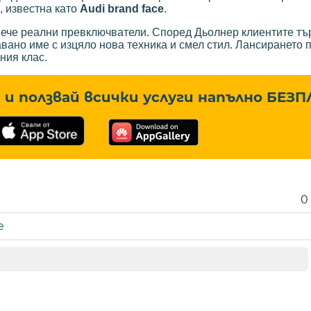
 известна като
Audi brand face
.
вече реални превключватели. Според Дьолнер клиентите тъ
ано име с изцяло нова техника и смел стил. Лансирането пр
ния клас.
и ползвай всички услуги напълно
БЕЗП
0
е