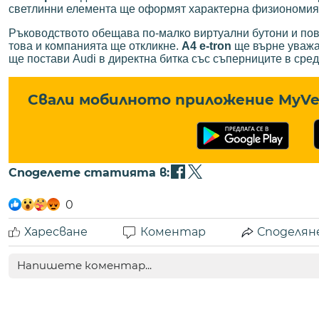
светлинни елемента ще оформят характерна физиономия,
Ръководството обещава по-малко виртуални бутони и по
това и компанията ще откликне.
A4 e-tron
ще върне уважав
ще постави Audi в директна битка със съперниците в сред
Свали мобилното приложение MyVe 
Споделете статията в:
0
Харесване
Коментар
Споделян