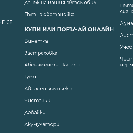
Данък на Вашия автомобил
.
Пъти
сигн
Пътна обстановка
НЕ СЕ
Аз н
КУПИ ИЛИ ПОРЪЧАЙ ОНЛАЙН
Лист
Винетка
Учеб
Застраховка
Чест
Абонаментни карти
норм
Гуми
Авариен комплект
Чистачки
Добавки
Акумулатори