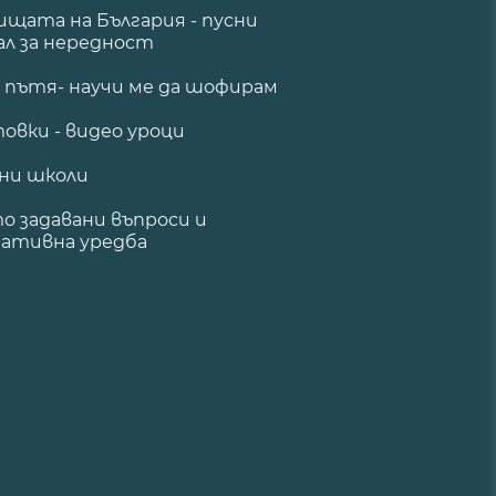
щата на България - пусни
ал за нередност
а пътя- научи ме да шофирам
овки - видео уроци
ни школи
о задавани въпроси и
ативна уредба