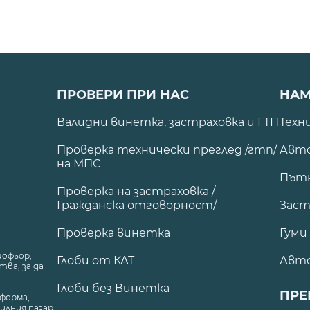
ПРОВЕРИ ПРИ НАС
НАМ
Валидни винетка, застраховка и ГТП
Техн
Проверка технически преглед /гтп/
Авто
на МПС
Път
Проверка на застраховка /
Гражданска отговорност/
Заст
Проверка винетка
Гуми
шофьор,
Глоби от КАТ
Авт
ва, за да
Глоби без Винетка
ПРЕ
форма,
илния пазар