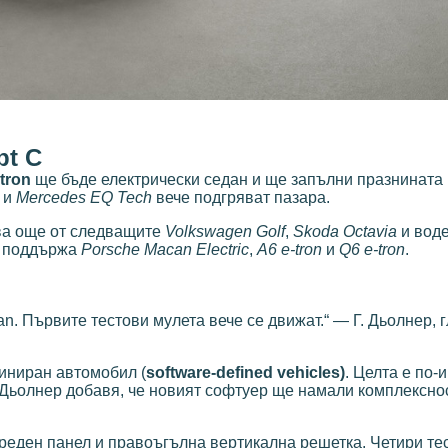
pt C
tron
ще бъде електрически седан и ще запълни празнината
и
Mercedes EQ Tech
вече подгряват пазара.
зва още от следващите
Volkswagen Golf
,
Skoda Octavia
и вод
о поддържа
Porsche Macan Electric
,
A6 e-tron
и
Q6 e-tron
.
n. Първите тестови мулета вече се движат.“ — Г. Дьолнер, 
иниран автомобил (
software-defined vehicles)
. Целта е по-
. Дьолнер добавя, че новият софтуер ще намали комплексно
реден панел и правоъгълна вертикална решетка. Четири те