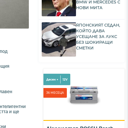
BMW И MERCEDES С
НОВИ МИТА
ЯПОНСКИЯТ СЕДАН,
КОЙТО ДАВА
УСЕЩАНЕ ЗА ЛУКС
БЕЗ ШОКИРАЩИ
СМЕТКИ
 под
ещия
Десен +
12V
главен
36 МЕСЕЦА
интелигентни
стта и ще
сни