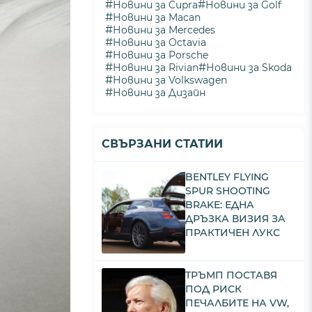
#
#
Новини за Cupra
Новини за Golf
#
Новини за Macan
#
Новини за Mercedes
#
Новини за Octavia
#
Новини за Porsche
#
#
Новини за Rivian
Новини за Skoda
#
Новини за Volkswagen
#
Новини за Дизайн
СВЪРЗАНИ СТАТИИ
BENTLEY FLYING
SPUR SHOOTING
BRAKE: ЕДНА
ДРЪЗКА ВИЗИЯ ЗА
ПРАКТИЧЕН ЛУКС
ТРЪМП ПОСТАВЯ
ПОД РИСК
ПЕЧАЛБИТЕ НА VW,