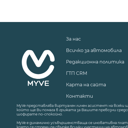
За нас
Всичко за автомобила
Редакционна политика
ГТП CRM
Карта на сайта
Контакти
MyVe представлява виртуален личен асистент на всеки 
който ще Ви помага в грижата за Вашите превозни средст
шофирате по-спокойно.
MyVe е динамично усъвършенстваща се иновативна плат
която се стреми да свърже всички участници на автомоб