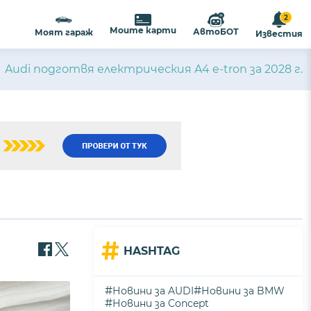
2
Моите карти
АвтоБОТ
Моят гараж
Известия
Audi подготвя електрическия A4 e-tron за 2028 г.
#
HASHTAG
#
#
Новини за AUDI
Новини за BMW
#
Новини за Concept