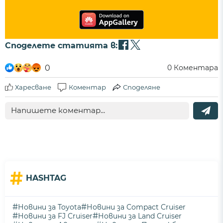
Споделете статията в:
0
0
Коментара
Харесване
Коментар
Споделяне
#
HASHTAG
#
#
Новини за Toyota
Новини за Compact Cruiser
#
#
Новини за FJ Cruiser
Новини за Land Cruiser