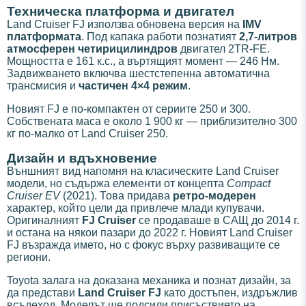
Техническа платформа и двигател
Land Cruiser FJ използва обновена версия на
IMV
платформата
. Под капака работи познатият
2,7-литров
атмосферен четирицилиндров
двигател 2TR-FE.
Мощността е 161 к.с., а въртящият момент — 246 Нм.
Задвижването включва шестстепенна автоматична
трансмисия и
частичен 4×4 режим
.
Новият FJ е по-компактен от сериите 250 и 300.
Собствената маса е около 1 900 кг — приблизително 300
кг по-малко от Land Cruiser 250.
Дизайн и вдъхновение
Външният вид напомня на класическите Land Cruiser
модели, но съдържа елементи от концепта
Compact
Cruiser EV
(2021). Това придава
ретро-модерен
характер, който цели да привлече млади купувачи.
Оригиналният
FJ Cruiser
се продаваше в САЩ до 2014 г.
и остана на някои пазари до 2022 г. Новият Land Cruiser
FJ възражда името, но с фокус върху развиващите се
региони.
Toyota залага на доказана механика и познат дизайн, за
да представи
Land Cruiser FJ
като достъпен, издръжлив
всъдеход. Моделът ще подсили присъствието на