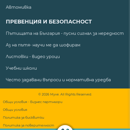
Автомивка
ПРЕВЕНЦИЯ И БЕЗОПАСНОСТ
Пътищата на България - пусни сигнал за нередност
Аз на пътя- научи ме да шофирам
Листовки - видео уроци
Учебни школи
Често задавани въпроси и нормативна уредба
© 2026 Myve. All Rights Reserved.
Общи условия - Бизнес партньори
Общи условия
Политика за бисквитки
Политика за поверителност