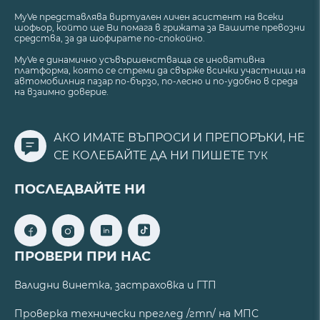
MyVe представлява виртуален личен асистент на всеки
шофьор, който ще Ви помага в грижата за Вашите превозни
средства, за да шофирате по-спокойно.
MyVe е динамично усъвършенстваща се иновативна
платформа, която се стреми да свърже всички участници на
автомобилния пазар по-бързо, по-лесно и по-удобно в среда
на взаимно доверие.
АКО ИМАТЕ ВЪПРОСИ И ПРЕПОРЪКИ, НЕ
СЕ КОЛЕБАЙТЕ ДА НИ ПИШЕТЕ
ТУК
ПОСЛЕДВАЙТЕ НИ
ПРОВЕРИ ПРИ НАС
Валидни винетка, застраховка и ГТП
Проверка технически преглед /гтп/ на МПС