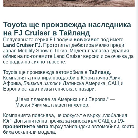
Toyota ще произвежда наследника
на FJ Cruiser в Тайланд
Популярната серия FJ получи
нов живот
под името
Land Cruiser FJ
. Прототипът дебютира малко преди
Japan Mobility Show в Токио. Моделът запазва здравия
облик на по-големите Land Cruiser версии и се очаква да
се радва на силно търсене.
Toyota ще произвежда автомобила в
Тайланд
.
Компанията планира продажби в Югоизточна Азия,
Африка,
Близкия изток
и Латинска Америка. САЩ и
Европа остават извън списъка с пазари.
„Няма планове за Америка или Европа.“ —
Масая Учияма, главен инженер.
Компанията пояснява, че фокусът е върху „глобалния
Юг“. Допълнителна пречка за износа към САЩ са
19-
процентните мита
върху тайландски автомобили, които
биха оскъпили модела.