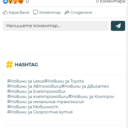
0
0
Коментара
Харесване
Коментар
Споделяне
#
HASHTAG
#
#
Новини за Lexus
Новини за Toyota
#
#
Новини за Автомобили
Новини за Двигател
#
Новини за Електромобил
#
#
Новини за електромобили
Новини за Контрол
#
Новини за механична трансмисия
#
Новини за Мобилност
#
Новини за Скоростна кутия