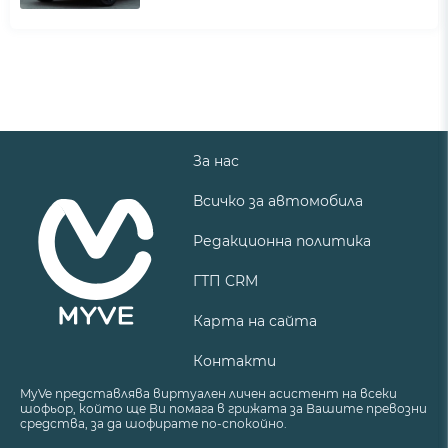
За нас
Всичко за автомобила
Редакционна политика
ГТП CRM
Карта на сайта
Контакти
MyVe представлява виртуален личен асистент на всеки
шофьор, който ще Ви помага в грижата за Вашите превозни
средства, за да шофирате по-спокойно.