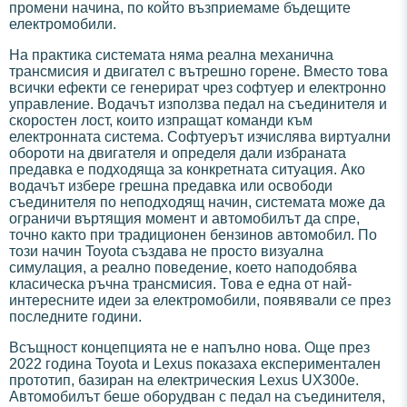
промени начина, по който възприемаме бъдещите
електромобили.
На практика системата няма реална механична
трансмисия и двигател с вътрешно горене. Вместо това
всички ефекти се генерират чрез софтуер и електронно
управление. Водачът използва педал на съединителя и
скоростен лост, които изпращат команди към
електронната система. Софтуерът изчислява виртуални
обороти на двигателя и определя дали избраната
предавка е подходяща за конкретната ситуация. Ако
водачът избере грешна предавка или освободи
съединителя по неподходящ начин, системата може да
ограничи въртящия момент и автомобилът да спре,
точно както при традиционен бензинов автомобил. По
този начин Toyota създава не просто визуална
симулация, а реално поведение, което наподобява
класическа ръчна трансмисия. Това е една от най-
интересните идеи за електромобили, появявали се през
последните години.
Всъщност концепцията не е напълно нова. Още през
2022 година Toyota и Lexus показаха експериментален
прототип, базиран на електрическия Lexus UX300e.
Автомобилът беше оборудван с педал на съединителя,