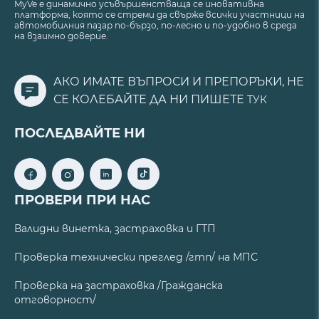
MyVe е динамично усъвършенстваща се иновативна
платформа, която се стреми да свърже всички участници на
автомобилния пазар по-бързо, по-лесно и по-удобно в среда
на взаимно доверие.
АКО ИМАТЕ ВЪПРОСИ И ПРЕПОРЪКИ, НЕ
СЕ КОЛЕБАЙТЕ ДА НИ ПИШЕТЕ
ТУК
ПОСЛЕДВАЙТЕ НИ
ПРОВЕРИ ПРИ НАС
Валидни винетка, застраховка и ГТП
Проверка технически преглед /гтп/ на МПС
Проверка на застраховка /Гражданска
отговорност/