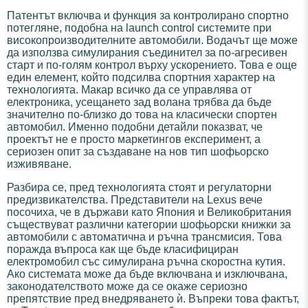
Патентът включва и функция за контролирано спортно
потегляне, подобна на launch control системите при
високопроизводителните автомобили. Водачът ще може
да използва симулирания съединител за по-агресивен
старт и по-голям контрол върху ускорението. Това е още
един елемент, който подсилва спортния характер на
технологията. Макар всичко да се управлява от
електроника, усещането зад волана трябва да бъде
значително по-близко до това на класически спортен
автомобил. Именно подобни детайли показват, че
проектът не е просто маркетингов експеримент, а
сериозен опит за създаване на нов тип шофьорско
изживяване.
Разбира се, пред технологията стоят и регулаторни
предизвикателства. Представители на Lexus вече
посочиха, че в държави като Япония и Великобритания
съществуват различни категории шофьорски книжки за
автомобили с автоматична и ръчна трансмисия. Това
поражда въпроса как ще бъде класифициран
електромобил със симулирана ръчна скоростна кутия.
Ако системата може да бъде включвана и изключвана,
законодателството може да се окаже сериозно
препятствие пред внедряването ѝ. Въпреки това фактът,