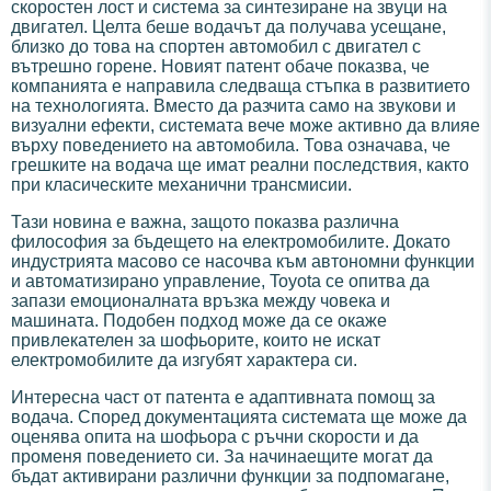
скоростен лост и система за синтезиране на звуци на
двигател. Целта беше водачът да получава усещане,
близко до това на спортен автомобил с двигател с
вътрешно горене. Новият патент обаче показва, че
компанията е направила следваща стъпка в развитието
на технологията. Вместо да разчита само на звукови и
визуални ефекти, системата вече може активно да влияе
върху поведението на автомобила. Това означава, че
грешките на водача ще имат реални последствия, както
при класическите механични трансмисии.
Тази новина е важна, защото показва различна
философия за бъдещето на електромобилите. Докато
индустрията масово се насочва към автономни функции
и автоматизирано управление, Toyota се опитва да
запази емоционалната връзка между човека и
машината. Подобен подход може да се окаже
привлекателен за шофьорите, които не искат
електромобилите да изгубят характера си.
Интересна част от патента е адаптивната помощ за
водача. Според документацията системата ще може да
оценява опита на шофьора с ръчни скорости и да
променя поведението си. За начинаещите могат да
бъдат активирани различни функции за подпомагане,