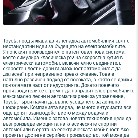
Toyota продължава да изненадва автомобилния свят с
нестандартни идеи за бъдещето на електромобилите.
Японският производител е патентовал нова система,
която симулира класическа ръчна скоростна кутия в
електрически автомобил, включително съединител,
скоростен лост и дори възможност автомобилът да
„загасне“ при неправилно превключване. Това е
напълно различен подход от посоката, в която се движи
по-голямата част от индустрията. Докато повечето
производители се стремят да направят електромобилите
максимално лесни и автоматизирани за управление,
Toyota търси начин да върне усещането за активно
шофиране. Компанията вярва, че много ентусиасти все
още ценят взаимодействието между водача и
автомобила. Именно затова новата технология цели да
възпроизведе емоцията на класическите спортни
автомобили в ерата на електрическата мобилност. Ако
проектът достигне серийно производство, той може да