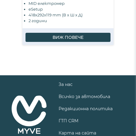
MID електромер
eSetup
418x292x119 mm (В х Ш х Д)
2 години
ВИЖ ПОВЕЧЕ
За нас
Всичко за автомобила
Редакционна политика
ГТП CRM
Карта на сайта