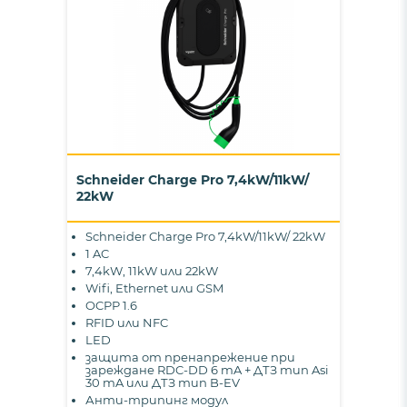
Schneider Charge Pro 7,4kW/11kW/
22kW
Schneider Charge Pro 7,4kW/11kW/ 22kW
1 AC
7,4kW, 11kW или 22kW
Wifi, Ethernet или GSM
OCPP 1.6
RFID или NFC
LED
защита от пренапрежение при
зареждане RDC-DD 6 mA + ДТЗ тип Asi
30 mA или ДТЗ тип B-EV
Анти-трипинг модул