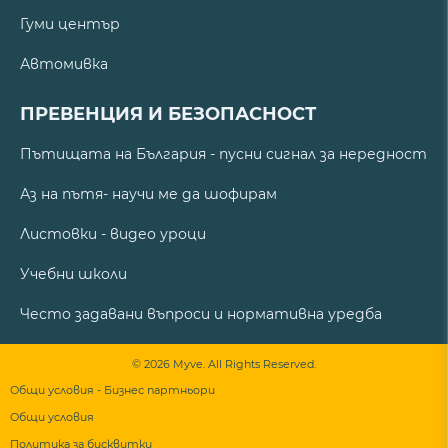
Гуми център
Автомивка
ПРЕВЕНЦИЯ И БЕЗОПАСНОСТ
Пътищата на България - пусни сигнал за нередност
Аз на пътя- научи ме да шофирам
Листовки - видео уроци
Учебни школи
Често задавани въпроси и нормативна уредба
© 2026 Myve. All Rights Reserved.
Общи условия - Бизнес партньори
Общи условия
Политика за бисквитки