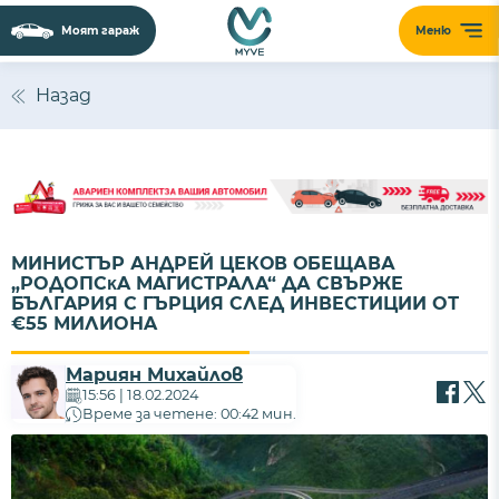
Моят гараж
Меню
Назад
МИНИСТЪР АНДРЕЙ ЦЕКОВ ОБЕЩАВА
„POДOПCĸA МAГИCТPAЛA“ ДА CВЪPЖЕ
БЪЛГAPИЯ C ГЪPЦИЯ CЛEД ИНВECТИЦИИ OТ
€55 МИЛИOНA
Мариян Михайлов
15:56 | 18.02.2024
Време за четене: 00:42 мин.