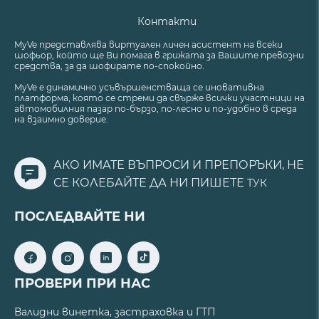
Контакти
MyVe представлява виртуален личен асистент на всеки
шофьор, който ще Ви помага в грижата за Вашите превозни
средства, за да шофирате по-спокойно.
MyVe е динамично усъвършенстваща се иновативна
платформа, която се стреми да свърже всички участници на
автомобилния пазар по-бързо, по-лесно и по-удобно в среда
на взаимно доверие.
АКО ИМАТЕ ВЪПРОСИ И ПРЕПОРЪКИ, НЕ
СЕ КОЛЕБАЙТЕ ДА НИ ПИШЕТЕ
ТУК
ПОСЛЕДВАЙТЕ НИ
ПРОВЕРИ ПРИ НАС
Валидни винетка, застраховка и ГТП