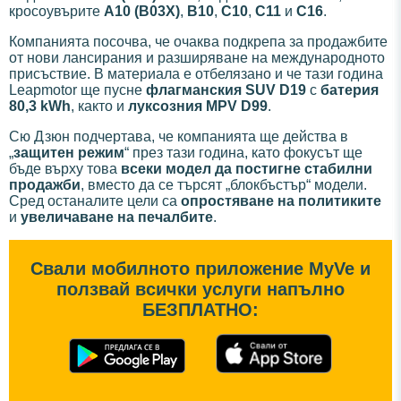
кросоувърите
A10 (B03X)
,
B10
,
C10
,
C11
и
C16
.
Компанията посочва, че очаква подкрепа за продажбите
от нови лансирания и разширяване на международното
присъствие. В материала е отбелязано и че тази година
Leapmotor ще пусне
флагманския SUV D19
с
батерия
80,3 kWh
, както и
луксозния MPV D99
.
Сю Дзюн подчертава, че компанията ще действа в
„
защитен режим
“ през тази година, като фокусът ще
бъде върху това
всеки модел да постигне стабилни
продажби
, вместо да се търсят „блокбъстър“ модели.
Сред останалите цели са
опростяване на политиките
и
увеличаване на печалбите
.
Свали мобилното приложение MyVe и
ползвай всички услуги напълно
БЕЗПЛАТНО: