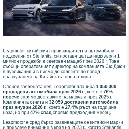
Leapmotor, китайският производител на автомобили,
подкрепян от Stellantis, си поставя цел да надхвърли 1
милион продажби в световен мащаб през 2026 г. Това
съобщи оперативният директор на компанията Сю Дзюн
в публикация и в писмо до колегите по повод
празнуването на Китайската нова година.
Според заявената цел, Leapmotor планира
1 050 000
продадени автомобила през 2026 г.
, което е
76%
повече
спрямо доставките на марката през 2025 г.
Компанията отчита и
32 059 доставени автомобила
през януари 2026 г.
, което е
27,4% ръст
на годишна
база, но при
47% спад
спрямо предходния месец.
Leapmotor е сред бързо развиващите се китайски марки
и привлече внимание в края на 2023 г., когато Stellantis