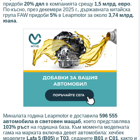
придоби
20% дял
в компанията срещу
1,5 млрд. евро
.
По-късно, през декември 2025 г., държавната китайска
група FAW придоби
5%
в Leapmotor за около
3,74 млрд.
юана
.
Миналата година Leapmotor е доставила
596 555
автомобила в световен мащаб
, което представлява
103% ръст
на годишна база. Към момента моделната
гама на марката включва девет автомобила: хечбек
моделите
Lafa 5 (B05)
и
T03
, седаните
B01
и
C01
, както и