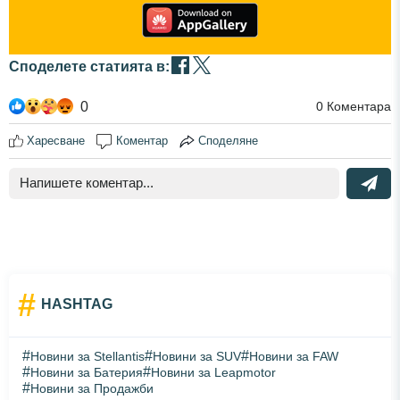
Споделете статията в:
0
0
Коментара
Харесване
Коментар
Споделяне
#
HASHTAG
#
#
#
Новини за Stellantis
Новини за SUV
Новини за FAW
#
#
Новини за Батерия
Новини за Leapmotor
#
Новини за Продажби