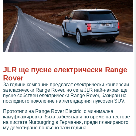
JLR ще пусне електрически Range
Rover
За години компании предлагат електрически конверсии
за класически Range Rover, но сега JLR най-накрая ще
пусне собствен електрически Range Rover, базиран на
последното поколение на легендарния луксозен SUV.
Прототипи на Range Rover Electric, с минимална
камуфлажировка, бяха забелязани по време на тестове
на пистата Nürburgring в Германия, преди планираното
му дебютиране по-късно тази година.