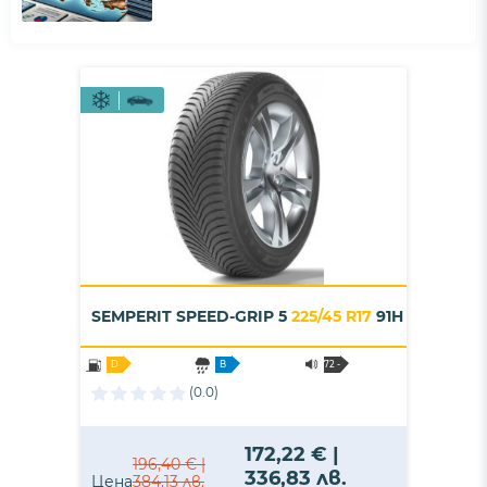
SEMPERIT SPEED-GRIP 5
225/45 R17
91H
D
B
72 -
B
(0.0)
172,22 € |
196,40 € |
336,83 лв.
Цена
384,13 лв.