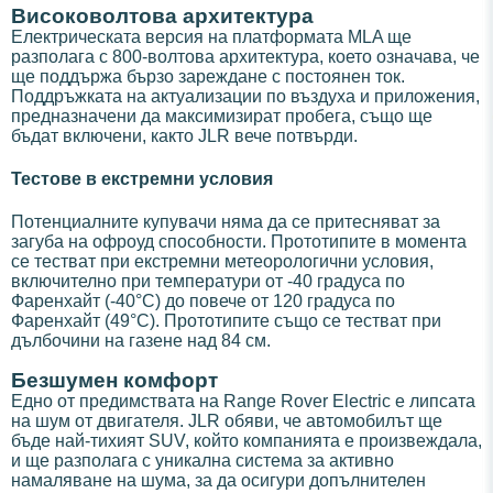
Високоволтова архитектура
Електрическата версия на платформата MLA ще
разполага с 800-волтова архитектура, което означава, че
ще поддържа бързо зареждане с постоянен ток.
Поддръжката на актуализации по въздуха и приложения,
предназначени да максимизират пробега, също ще
бъдат включени, както JLR вече потвърди.
Тестове в екстремни условия
Потенциалните купувачи няма да се притесняват за
загуба на офроуд способности. Прототипите в момента
се тестват при екстремни метеорологични условия,
включително при температури от -40 градуса по
Фаренхайт (-40°C) до повече от 120 градуса по
Фаренхайт (49°C). Прототипите също се тестват при
дълбочини на газене над 84 см.
Безшумен комфорт
Едно от предимствата на Range Rover Electric е липсата
на шум от двигателя. JLR обяви, че автомобилът ще
бъде най-тихият SUV, който компанията е произвеждала,
и ще разполага с уникална система за активно
намаляване на шума, за да осигури допълнителен