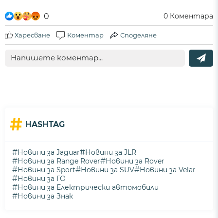
0
0
Коментара
Харесване
Коментар
Споделяне
#
HASHTAG
#
#
Новини за Jaguar
Новини за JLR
#
#
Новини за Range Rover
Новини за Rover
#
#
#
Новини за Sport
Новини за SUV
Новини за Velar
#
Новини за ГО
#
Новини за Електрически автомобили
#
Новини за Знак