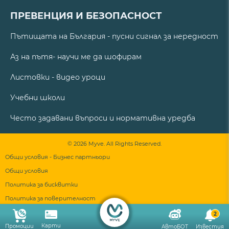
ПРЕВЕНЦИЯ И БЕЗОПАСНОСТ
Пътищата на България - пусни сигнал за нередност
Аз на пътя- научи ме да шофирам
Листовки - видео уроци
Учебни школи
Често задавани въпроси и нормативна уредба
© 2026 Myve. All Rights Reserved.
Общи условия - Бизнес партньори
Общи условия
Политика за бисквитки
Политика за поверителност
2
Карти
Промоции
АвтоБОТ
Известия