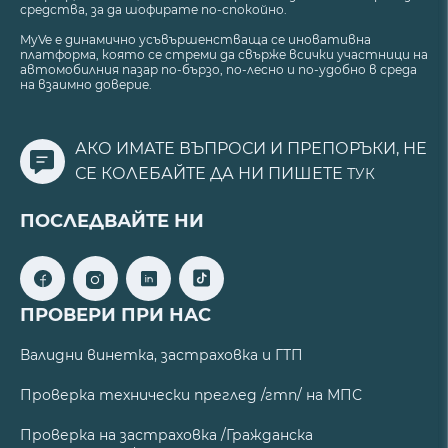
средства, за да шофирате по-спокойно.
MyVe е динамично усъвършенстваща се иновативна
платформа, която се стреми да свърже всички участници на
автомобилния пазар по-бързо, по-лесно и по-удобно в среда
на взаимно доверие.
АКО ИМАТЕ ВЪПРОСИ И ПРЕПОРЪКИ, НЕ
СЕ КОЛЕБАЙТЕ ДА НИ ПИШЕТЕ
ТУК
ПОСЛЕДВАЙТЕ НИ
ПРОВЕРИ ПРИ НАС
Валидни винетка, застраховка и ГТП
Проверка технически преглед /гтп/ на МПС
Проверка на застраховка /Гражданска