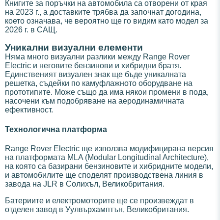
Книгите за поръчки на автомобила са отворени от края
на 2023 г., а доставките трябва да започнат догодина,
което означава, че вероятно ще го видим като модел за
2026 г. в САЩ.
Уникални визуални елементи
Няма много визуални разлики между Range Rover
Electric и неговите бензинови и хибридни братя.
Единственият визуален знак ще бъде уникалната
решетка, съдейки по камуфлажното оборудване на
прототипите. Може също да има някои промени в пода,
насочени към подобряване на аеродинамичната
ефективност.
Технологична платформа
Range Rover Electric ще използва модифицирана версия
на платформата MLA (Modular Longitudinal Architecture),
на която са базирани бензиновите и хибридните модели,
и автомобилите ще споделят производствена линия в
завода на JLR в Солихъл, Великобритания.
Батериите и електромоторите ще се произвеждат в
отделен завод в Уулвърхамптън, Великобритания.