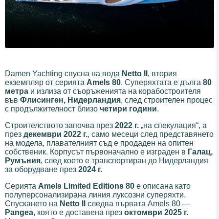
Damen Yachting спусна на вода
Netto II
, втория
екземпляр от серията
Amels 80
. Суперяхтата е дълга
80
метра
и излиза от съоръженията на корабостроителя
във
Флисинген, Нидерландия
, след строителен процес
с продължителност близо
четири години
.
Строителството започва през
2022 г.
„на спекулация“, а
през
декември 2022 г.
, само месеци след представянето
на модела, плавателният съд е продаден на опитен
собственик. Корпусът първоначално е изграден в
Галац,
Румъния
, след което е транспортиран до Нидерландия
за оборудване през
2024 г.
Серията
Amels Limited Editions 80
е описана като
полуперсонализирана линия луксозни суперяхти.
Спускането на
Netto II
следва първата Amels 80 —
Pangea
, която е доставена през
октомври 2025 г.