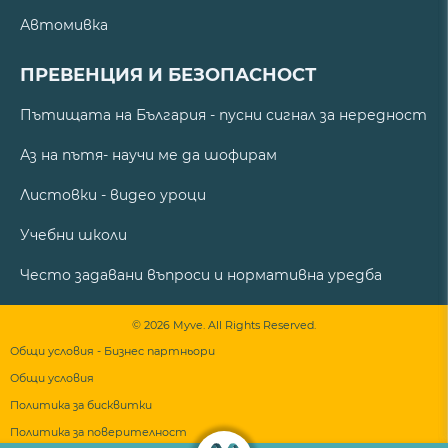
Автомивка
ПРЕВЕНЦИЯ И БЕЗОПАСНОСТ
Пътищата на България - пусни сигнал за нередност
Аз на пътя- научи ме да шофирам
Листовки - видео уроци
Учебни школи
Често задавани въпроси и нормативна уредба
© 2026 Myve. All Rights Reserved.
Общи условия - Бизнес партньори
Общи условия
Политика за бисквитки
Политика за поверителност