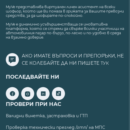
MyVe представлява виртуален личен асистент на всеки
шофьор, който ще Ви помага в грижата за Вашите превозни
средства, за да шофирате по-спокойно.
MyVe е динамично усъвършенстваща се иновативна
платформа, която се стреми да свърже всички участници на
автомобилния пазар по-бързо, по-лесно и по-удобно в среда
на взаимно доверие.
АКО ИМАТЕ ВЪПРОСИ И ПРЕПОРЪКИ, НЕ
СЕ КОЛЕБАЙТЕ ДА НИ ПИШЕТЕ
ТУК
ПОСЛЕДВАЙТЕ НИ
ПРОВЕРИ ПРИ НАС
Валидни винетка, застраховка и ГТП
Проверка технически преглед /гтп/ на МПС