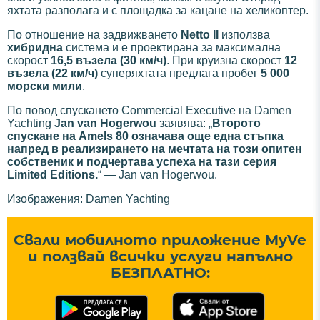
яхтата разполага и с площадка за кацане на хеликоптер.
По отношение на задвижването
Netto II
използва
хибридна
система и е проектирана за максимална
скорост
16,5 възела (30 км/ч)
. При круизна скорост
12
възела (22 км/ч)
суперяхтата предлага пробег
5 000
морски мили
.
По повод спускането Commercial Executive на Damen
Yachting
Jan van Hogerwou
заявява: „
Второто
спускане на Amels 80 означава още една стъпка
напред в реализирането на мечтата на този опитен
собственик и подчертава успеха на тази серия
Limited Editions.
“ — Jan van Hogerwou.
Изображения: Damen Yachting
Свали мобилното приложение MyVe
и ползвай всички услуги напълно
БЕЗПЛАТНО: