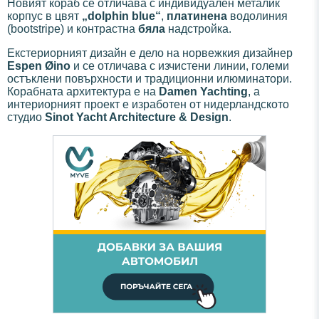
Новият кораб се отличава с индивидуален металик
корпус в цвят
„dolphin blue“
,
платинена
водолиния
(bootstripe) и контрастна
бяла
надстройка.
Екстериорният дизайн е дело на норвежкия дизайнер
Espen Øino
и се отличава с изчистени линии, големи
остъклени повърхности и традиционни илюминатори.
Корабната архитектура е на
Damen Yachting
, а
интериорният проект е изработен от нидерландското
студио
Sinot Yacht Architecture & Design
.