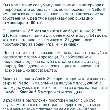
Към момента не са публикувани снимки на интериора и
подробностите остават лични, но се посочва, че
Netto II
има няколко персонализирани елемента по желание на
собственика. Сред тях е speakeasy бар с „
казино
атмосфера от 60-те
“.
С широчина
12,5 метра
яхтата има бруто тонаж
2 175
GT
. Разпределението е със
седем каюти
за до
14 гости
,
както и настаняване за екипаж от
21 души
, плюс
пространство за водни играчки и тендери.
Шест гостни каюти са разположени на главната палуба и
разполагат с големи прозорци. За собственика е
предвидена отделна палуба с мастер каюта с изглед
напред, баня, дрешник, салон по цялата широчина и
частно външно пространство.
Акцент в серията Amels 80 е ориентацията към живот на
открито.
Netto II
има слънчева палуба с площ
200 м²
с
голям джакузи, както и открита зона за отдих на главната
палуба с
басейн 6,5 метра
и стъклено дъно.
В кърмата е разположен просторен beach club със
спускаеми тераси от три страни, с директен достъп до
спа и уелнес зона с фитнес, хамам и сауна. Отпред