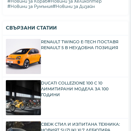
#
#
Новини за Кораб
Новини за Хеликоптер
#
#
Новини за Румъния
Новини за Дизайн
СВЪРЗАНИ СТАТИИ
RENAULT TWINGO E-TECH ПОСТАВЯ
RENAULT 5 В НЕУДОБНА ПОЗИЦИЯ
DUCATI COLLEZIONE 100 С 10
ЛИМИТИРАНИ МОДЕЛА ЗА 100
ГОДИНИ
СВЕЖ СТИЛ И ИЗПИТАНА ТЕХНИКА:
НОВИЯТ SUZUKI XL7 ДЕБЮТИРА