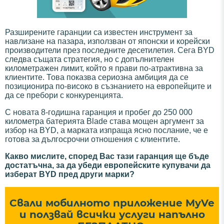
Разширените гаранции са известен инструмент за
навлизане на пазара, използван от японски и корейски
производители през последните десетилетия. Сега BYD
следва същата стратегия, но с допълнителен
километражен лимит, който я прави по-атрактивна за
клиентите. Това показва сериозна амбиция да се
позиционира по-високо в съзнанието на европейците и
да се пребори с конкуренцията.
С новата 8-годишна гаранция и пробег до 250 000
километра батерията Blade става мощен аргумент за
избор на BYD, а марката изпраща ясно послание, че е
готова за дългосрочни отношения с клиентите.
Какво мислите, според Вас тази гаранция ще бъде
достатъчна, за да убеди европейските купувачи да
изберат BYD пред други марки?
Свали мобилното приложение MyVe
и ползвай всички услуги напълно