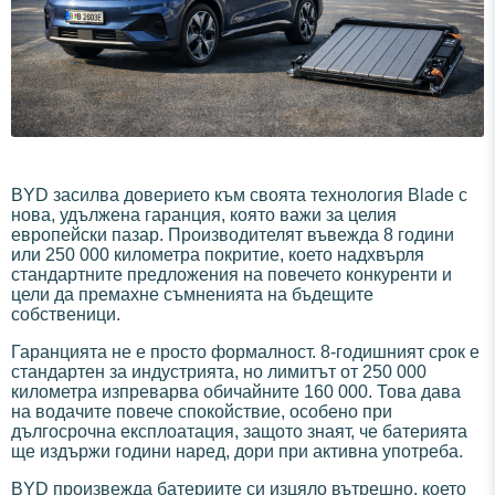
BYD засилва доверието към своята технология Blade с
нова, удължена гаранция, която важи за целия
европейски пазар. Производителят въвежда 8 години
или 250 000 километра покритие, което надхвърля
стандартните предложения на повечето конкуренти и
цели да премахне съмненията на бъдещите
собственици.
Гаранцията не е просто формалност. 8-годишният срок е
стандартен за индустрията, но лимитът от 250 000
километра изпреварва обичайните 160 000. Това дава
на водачите повече спокойствие, особено при
дългосрочна експлоатация, защото знаят, че батерията
ще издържи години наред, дори при активна употреба.
BYD произвежда батериите си изцяло вътрешно, което