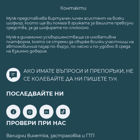
Контакти
MyVe представлява виртуален личен асистент на всеки
шофьор, който ще Ви помага в грижата за Вашите превозни
средства, за да шофирате по-спокойно.
MyVe е динамично усъвършенстваща се иновативна
платформа, която се стреми да свърже всички участници на
автомобилния пазар по-бързо, по-лесно и по-удобно в среда
на взаимно доверие.
АКО ИМАТЕ ВЪПРОСИ И ПРЕПОРЪКИ, НЕ
СЕ КОЛЕБАЙТЕ ДА НИ ПИШЕТЕ
ТУК
ПОСЛЕДВАЙТЕ НИ
ПРОВЕРИ ПРИ НАС
Валидни винетка, застраховка и ГТП