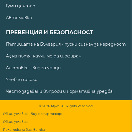
Гуми център
Автомивка
ПРЕВЕНЦИЯ И БЕЗОПАСНОСТ
Пътищата на България - пусни сигнал за нередност
Аз на пътя- научи ме да шофирам
Листовки - видео уроци
Учебни школи
Често задавани въпроси и нормативна уредба
© 2026 Myve. All Rights Reserved.
Общи условия - Бизнес партньори
Общи условия
Политика за бисквитки