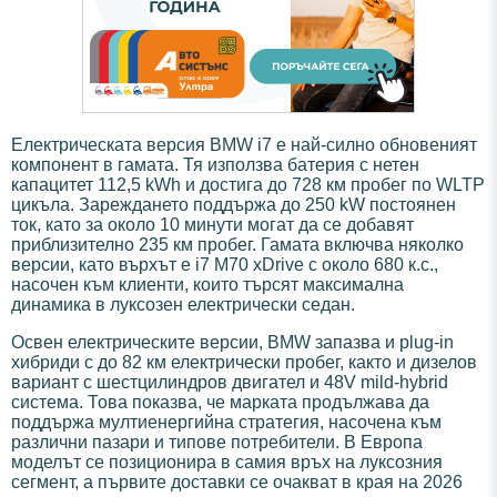
Електрическата версия BMW i7 е най-силно обновеният
компонент в гамата. Тя използва батерия с нетен
капацитет 112,5 kWh и достига до 728 км пробег по WLTP
цикъла. Зареждането поддържа до 250 kW постоянен
ток, като за около 10 минути могат да се добавят
приблизително 235 км пробег. Гамата включва няколко
версии, като върхът е i7 M70 xDrive с около 680 к.с.,
насочен към клиенти, които търсят максимална
динамика в луксозен електрически седан.
Освен електрическите версии, BMW запазва и plug-in
хибриди с до 82 км електрически пробег, както и дизелов
вариант с шестцилиндров двигател и 48V mild-hybrid
система. Това показва, че марката продължава да
поддържа мултиенергийна стратегия, насочена към
различни пазари и типове потребители. В Европа
моделът се позиционира в самия връх на луксозния
сегмент, а първите доставки се очакват в края на 2026