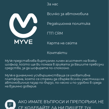
За нас
Всичко за автомобила
Редакционна политика
ГТП CRM
Карта на сайта
Контакти
MyVe представлява виртуален личен асистент на всеки
шофьор, който ще Ви помага в грижата за Вашите превозни
средства, за да шофирате по-спокойно.
MyVe е динамично усъвършенстваща се иновативна
платформа, която се стреми да свърже всички участници на
автомобилния пазар по-бързо, по-лесно и по-удобно в среда
на взаимно доверие.
АКО ИМАТЕ ВЪПРОСИ И ПРЕПОРЪКИ, НЕ
СЕ КОЛЕБАЙТЕ ДА НИ ПИШЕТЕ
ТУК