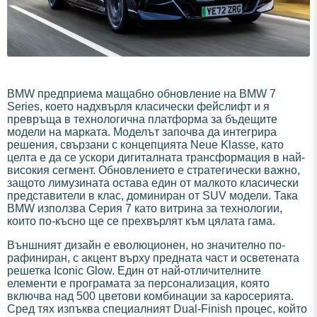
BMW предприема мащабно обновление на BMW 7
Series, което надхвърля класически фейслифт и я
превръща в технологична платформа за бъдещите
модели на марката. Моделът започва да интегрира
решения, свързани с концепцията Neue Klasse, като
целта е да се ускори дигиталната трансформация в най-
високия сегмент. Обновлението е стратегически важно,
защото лимузината остава един от малкото класически
представители в клас, доминиран от SUV модели. Така
BMW използва Серия 7 като витрина за технологии,
които по-късно ще се прехвърлят към цялата гама.
Външният дизайн е еволюционен, но значително по-
рафиниран, с акцент върху предната част и осветената
решетка Iconic Glow. Един от най-отличителните
елементи е програмата за персонализация, която
включва над 500 цветови комбинации за каросерията.
Сред тях изпъква специалният Dual-Finish процес, който