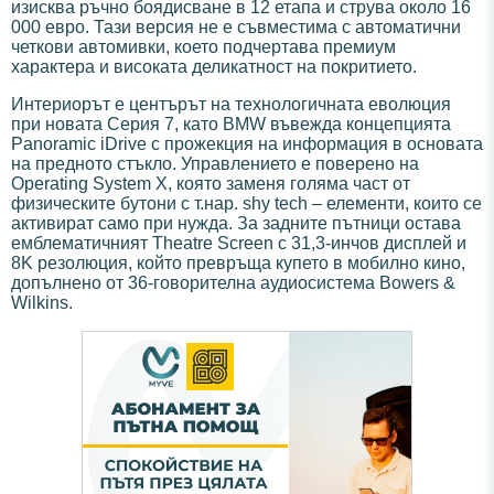
изисква ръчно боядисване в 12 етапа и струва около 16
000 евро. Тази версия не е съвместима с автоматични
четкови автомивки, което подчертава премиум
характера и високата деликатност на покритието.
Интериорът е центърът на технологичната еволюция
при новата Серия 7, като BMW въвежда концепцията
Panoramic iDrive с прожекция на информация в основата
на предното стъкло. Управлението е поверено на
Operating System X, която заменя голяма част от
физическите бутони с т.нар. shy tech – елементи, които се
активират само при нужда. За задните пътници остава
емблематичният Theatre Screen с 31,3-инчов дисплей и
8K резолюция, който превръща купето в мобилно кино,
допълнено от 36-говорителна аудиосистема Bowers &
Wilkins.