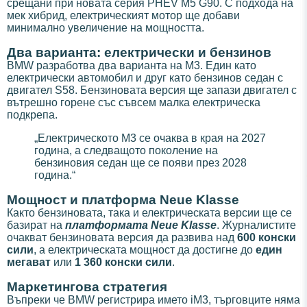
срещани при новата серия PHEV M5 G90. С подхода на
мек хибрид, електрическият мотор ще добави
минимално увеличение на мощността.
Два варианта: електрически и бензинов
BMW разработва два варианта на M3. Един като
електрически автомобил и друг като бензинов седан с
двигател S58. Бензиновата версия ще запази двигател с
вътрешно горене със съвсем малка електрическа
подкрепа.
„Електрическото M3 се очаква в края на 2027
година, а следващото поколение на
бензиновия седан ще се появи през 2028
година.“
Мощност и платформа Neue Klasse
Както бензиновата, така и електрическата версии ще се
базират на
платформата Neue Klasse
. Журналистите
очакват бензиновата версия да развива над
600 конски
сили
, а електрическата мощност да достигне до
един
мегават
или
1 360 конски сили
.
Маркетингова стратегия
Въпреки че BMW регистрира името iM3, търговците няма