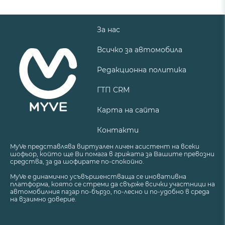
За нас
Всичко за автомобила
Редакционна политика
ГТП CRM
Карта на сайта
Контакти
MyVe представлява виртуален личен асистент на всеки
шофьор, който ще Ви помага в грижата за Вашите превозни
средства, за да шофирате по-спокойно.
MyVe е динамично усъвършенстваща се иновативна
платформа, която се стреми да свърже всички участници на
автомобилния пазар по-бързо, по-лесно и по-удобно в среда
на взаимно доверие.