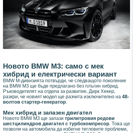
Новото BMW M3: само с мек
хибрид и електрически вариант
BMW M-дивизията потвърди, че следващото поколение
на BMW M3 ще бъде предлагано без плъгин хибрид.
Ръководителят на отдела за развитие, Дирк Хекер,
разкри, че новият модел ще разчита изключително на
48-
волтов стартер-генератор
.
Мек хибрид и запазен двигател
Новото BMW M3 ще запази
трилитровия редови
шестцилиндров двигател с турбокомпресор
. Това ще
позволи на автомобила да избегне тегловите проблеми,