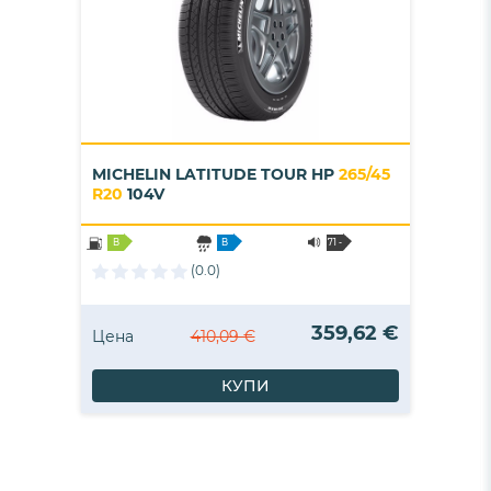
MICHELIN LATITUDE TOUR HP
265/45
R20
104V
B
B
71 -
B
(0.0)
359,62 €
Цена
410,09 €
КУПИ