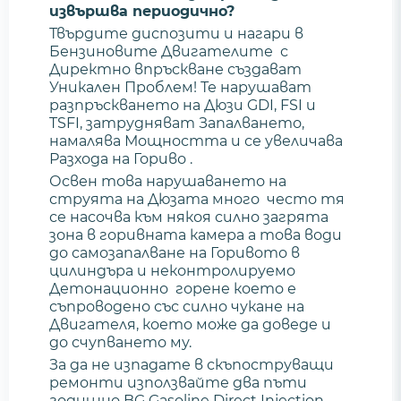
извършва периодично?
Твърдите диспозити и нагари в
Бензиновите Двигателите с
Директно впръскване създават
Уникален Проблем! Те нарушават
разпръскването на Дюзи GDI, FSI и
TSFI, затрудняват Запалването,
намалява Мощността и се увеличава
Разхода на Гориво .
Освен това нарушаването на
струята на Дюзата много често тя
се насочва към някоя силно загрята
зона в горивната камера а това води
до самозапалване на Горивото в
цилиндъра и неконтролируемо
Детонационно горене което е
съпроводено със силно чукане на
Двигателя, което може да доведе и
до счупването му.
За да не изпадате в скъпоструващи
ремонти използвайте два пъти
годишно BG Gasoline Direct Injection