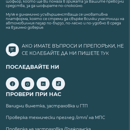
шофьор, който ще Ви помага в грижата за Вашите превозни
средства, за да шофирате по-спокойно.
MyVe е динамично усъвършенстваща се иновативна
платформа, която се стреми да свърже всички участници на
автомобилния пазар по-бързо, по-лесно и по-удобно в среда
на взаимно доверие.
АКО ИМАТЕ ВЪПРОСИ И ПРЕПОРЪКИ, НЕ
СЕ КОЛЕБАЙТЕ ДА НИ ПИШЕТЕ
ТУК
ПОСЛЕДВАЙТЕ НИ
ПРОВЕРИ ПРИ НАС
Валидни винетка, застраховка и ГТП
Проверка технически преглед /гтп/ на МПС
Проверка на застраховка /Гражданска