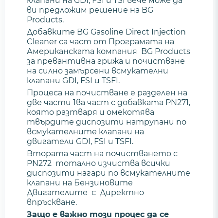
клапани на GDI, FSI и TSI вече може да
ви предложим решение на BG
Products.
Добавките BG Gasoline Direct Injection
Cleaner са част от Програмата на
Американската компания BG Products
за превантивна грижа и почистване
на силно замърсени всмукателни
клапани GDI, FSI и TSFI.
Процеса на почистване е разделен на
две части 1ва част с добавката PN271,
която разтваря и омекотява
твърдите диспозити натрупани по
всмукателните клапани на
двигатели GDI, FSI и TSFI.
Втората част на почистването с
PN272 тотално изчиства всички
диспозити нагари по всмукателните
клапани на Бензиновите
Двигателите с Директно
впръскване.
Защо е важно този процес да се