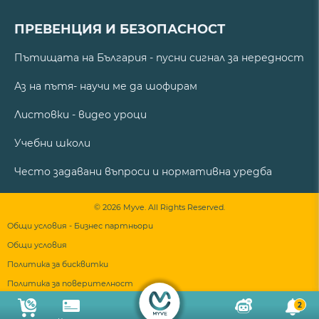
ПРЕВЕНЦИЯ И БЕЗОПАСНОСТ
Пътищата на България - пусни сигнал за нередност
Аз на пътя- научи ме да шофирам
Листовки - видео уроци
Учебни школи
Често задавани въпроси и нормативна уредба
© 2026 Myve. All Rights Reserved.
Общи условия - Бизнес партньори
Общи условия
Политика за бисквитки
Политика за поверителност
2