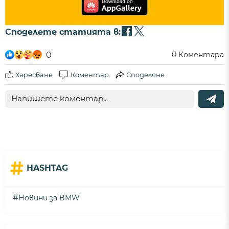
Споделете статията в:
0
0
Коментара
Харесване
Коментар
Споделяне
#
HASHTAG
#
Новини за BMW