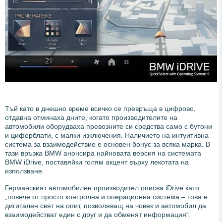
Тъй като в днешно време всичко се превръща в цифрово,
отдавна отминаха дните, когато производителите на
автомобили оборудваха превозните си средства само с бутони
и циферблати, с малки изключения. Наличието на интуитивна
система за взаимодействие е основен бонус за всяка марка. В
тази връзка BMW анонсира найновата версия на системата
BMW iDrive, поставяйки голям акцент върху лекотата на
използване.
Германският автомобилен производител описва iDrive като
„повече от просто контролна и операционна система – това е
дигитален свят на опит, позволяващ на човек и автомобил да
взаимодействат един с друг и да обменят информация“.