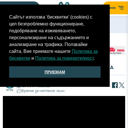
Моят гараж
Меню
Сайтът използва 'бисквитки' (cookies) с
цел безпроблемно функциониране,
Назад
подобряване на изживяването,
персонализиране на съдържанието и
анализиране на трафика. Ползвайки
сайта, Вие приемате нашите
Политика за
бисквитки
и
Политика за поверителност
.
АВТОСАЛОН ПАРИЖ 2022 GREAT WALL ORA
ПРИЕМАМ
Екип MyVe
12:16 | 04.12.2022
Време за четене: мин.