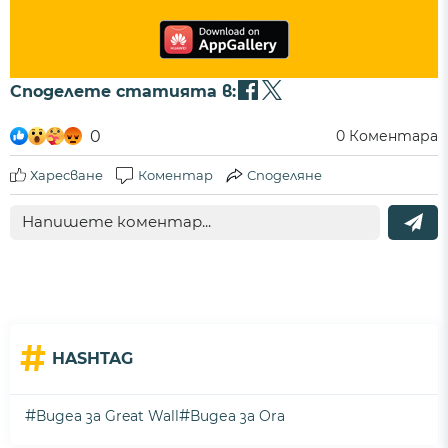
Споделете статията в:
0
0
Коментара
Харесване
Коментар
Споделяне
#
HASHTAG
#
#
Видеа за Great Wall
Видеа за Ora