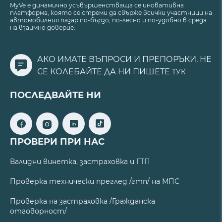
MyVe е динамично усъвършенстваща се иновативна
платформа, която се стреми да свърже всички участници на
автомобилния пазар по-бързо, по-лесно и по-удобно в среда
на взаимно доверие.
АКО ИМАТЕ ВЪПРОСИ И ПРЕПОРЪКИ, НЕ
СЕ КОЛЕБАЙТЕ ДА НИ ПИШЕТЕ
ТУК
ПОСЛЕДВАЙТЕ НИ
ПРОВЕРИ ПРИ НАС
Валидни винетка, застраховка и ГТП
Проверка технически преглед /гтп/ на МПС
Проверка на застраховка /Гражданска
отговорност/