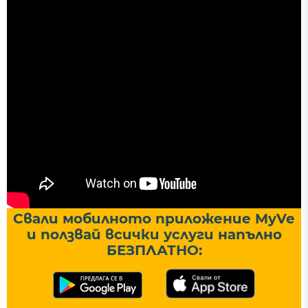
Свали мобилното приложение MyVe
и ползвай всички услуги напълно
БЕЗПЛАТНО: