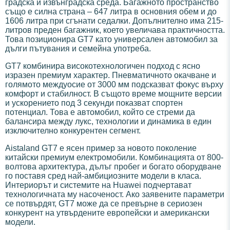
градска и извънградска среда. Багажното пространство
също е силна страна – 647 литра в основния обем и до
1606 литра при сгънати седалки. Допълнително има 215-
литров преден багажник, което увеличава практичността.
Това позиционира GT7 като универсален автомобил за
дълги пътувания и семейна употреба.
GT7 комбинира високотехнологичен подход с ясно
изразен премиум характер. Пневматичното окачване и
голямото междуосие от 3000 мм подсказват фокус върху
комфорт и стабилност. В същото време мощните версии
и ускорението под 3 секунди показват спортен
потенциал. Това е автомобил, който се стреми да
балансира между лукс, технологии и динамика в един
изключително конкурентен сегмент.
Aistaland GT7 е ясен пример за новото поколение
китайски премиум електромобили. Комбинацията от 800-
волтова архитектура, дълъг пробег и богато оборудване
го поставя сред най-амбициозните модели в класа.
Интериорът и системите на Huawei подчертават
технологичната му насоченост. Ако заявените параметри
се потвърдят, GT7 може да се превърне в сериозен
конкурент на утвърдените европейски и американски
модели.