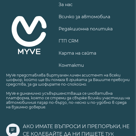
За нас
Всичко за автомобила
Редакционна политика
ГТП CRM
Карта на сайта
Контакти
MyVe представлява виртуален личен асистент на всеки
шофьор, който ще Ви помага в грижата за Вашите превозни
средства, за да шофирате по-спокойно.
MyVe е динамично усъвършенстваща се иновативна
платформа, която се стреми да свърже всички участници на
автомобилния пазар по-бързо, по-лесно и по-удобно в среда
на взаимно доверие.
АКО ИМАТЕ ВЪПРОСИ И ПРЕПОРЪКИ, НЕ
СЕ КОЛЕБАЙТЕ ДА НИ ПИШЕТЕ
ТУК