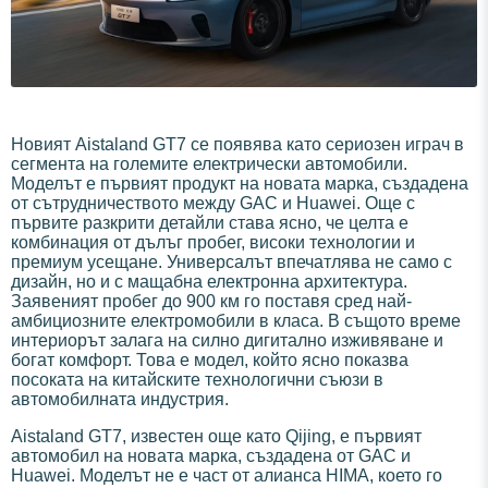
Новият Aistaland GT7 се появява като сериозен играч в
сегмента на големите електрически автомобили.
Моделът е първият продукт на новата марка, създадена
от сътрудничеството между GAC и Huawei. Още с
първите разкрити детайли става ясно, че целта е
комбинация от дълъг пробег, високи технологии и
премиум усещане. Универсалът впечатлява не само с
дизайн, но и с мащабна електронна архитектура.
Заявеният пробег до 900 км го поставя сред най-
амбициозните електромобили в класа. В същото време
интериорът залага на силно дигитално изживяване и
богат комфорт. Това е модел, който ясно показва
посоката на китайските технологични съюзи в
автомобилната индустрия.
Aistaland GT7, известен още като Qijing, е първият
автомобил на новата марка, създадена от GAC и
Huawei. Моделът не е част от алианса HIMA, което го