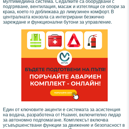
мултимедийна система. Седалките са оборудвани с
подгряване, вентилация, масаж и изтеглящи се опори за
крака, което го доближава до лимузинен комфорт. В
централната конзола са интегрирани безжично
зареждане и функционални бутони за управление.
Един от ключовите акценти е системата за асистенция
на водача, разработена от Huawei, включително лидар
за автономно подпомагане. Комплексът включва
усъвършенствани функции за движение и безопасност в