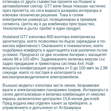
отличава от други съвместни проекти на Huawei в
автомобилния сектор. GT7 вече беше показан частично
през пролетта, но сега марката разкрива интериора и
ключови технически решения. Това е голям
електрически универсал, позициониран в премиум
сегмента. Целта му е да комбинира пространство,
технологии и дълъг пробег в един продукт.
Aistaland GT7 използва 800-волтова електрическа
архитектура, която позволява по-бързо зареждане и по-
висока ефективност. Окачването е пневматично, което
подобрява комфорта и адаптацията към различни пътни
условия. Предлагат се две основни батерии с капацитет
около 86 и 103 кВтч. Задвижването включва версии със
задно предаване и тримоторна система 4x4. Най-
мощната конфигурация ускорява от 0 до 100 км/ч за 2,98
секунди, което го поставя в категорията на
високопроизводителните електромобили.
Външно моделът използва чисти линии, безрамкови
врати и електрохромен панорамен покрив. Интериорът е
силно дигитализиран и включва комбинация от няколко
екрана, включително централен 15,6-инчов дисплей.
Пред водача има отделен панел за приборите, а
управлението е допълнено от AI-базирана