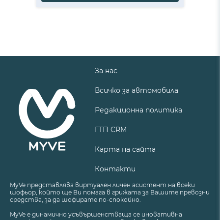
За нас
Всичко за автомобила
Редакционна политика
ГТП CRM
Карта на сайта
Контакти
MyVe представлява виртуален личен асистент на всеки
шофьор, който ще Ви помага в грижата за Вашите превозни
средства, за да шофирате по-спокойно.
MyVe е динамично усъвършенстваща се иновативна