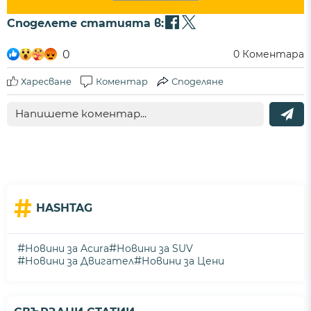
Споделете статията в:
0
0
Коментара
Харесване
Коментар
Споделяне
#
HASHTAG
#
#
Новини за Acura
Новини за SUV
#
#
Новини за Двигател
Новини за Цени