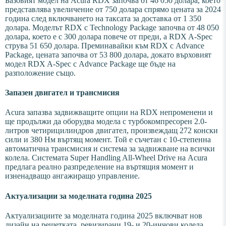
Базовият модел на Acura RDX започва от 46 050 долара, което
представлява увеличение от 750 долара спрямо цената за 2024
година след включването на таксата за доставка от 1 350
долара. Моделът RDX с Technology Package започва от 48 050
долара, което е с 300 долара повече от преди, а RDX A-Spec
струва 51 650 долара. Преминавайки към RDX с Advance
Package, цената започва от 53 800 долара, докато върховият
модел RDX A-Spec с Advance Package ще бъде на
разположение също.
Запазен двигател и трансмисия
Acura запазва задвижващите опции на RDX непроменени и
ще продължи да оборудва модела с турбокомпресорен 2.0-
литров четирицилиндров двигател, произвеждащ 272 конски
сили и 380 Нм въртящ момент. Той е съчетан с 10-степенна
автоматична трансмисия и система за задвижване на всички
колела. Системата Super Handling All-Wheel Drive на Acura
предлага реално разпределение на въртящия момент и
изненадващо ангажиращо управление.
Актуализации за моделната година 2025
Актуализациите за моделната година 2025 включват нов
дизайн на решетката, ревизирани 19- и 20-инчови колела,