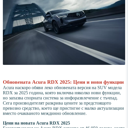
Обновената Acura RDX 2025: Цени и нови функции
Acura наскоро обяви леко обновената версия на SUV модела
RDX за 2025 година, която включва няколко нови функции,
но запазва спорната система за инфоразвлечение с тъчпад.
Сега производителят разкрива цените за предстоящото
превозно средство, което ще пристигне с малко актуализации
вместо очакваното междинно обновление.
Цени на новата Acura RDX 2025