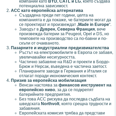
компании като
BYD, CATL и LG
, което създава
потенциална зависимост.
ACC като европейска алтернатива
Създадена преди пет години, целта на
компанията е да покаже, че батериите могат да
се проектират и произвеждат „
Made in Europe
“.
Заводът в
Дуврен, Северна Франция
, вече
произвежда батерии за Peugeot, Opel и DS, но
темповете на производство са по-бавни и по-
скъпи от очакваното.
Пазарните и индустриални предизвикателства
Ръстът на електромобилите в Европа се забавя,
увеличавайки несигурността.
Частично забавяне на R&D и проекти в Бордо-
Брюж и Нерсак, въведена е частична заетост.
Планираните заводи в Германия и Италия се
отлагат поради икономическия контекст.
Призив за европейска мобилизация
Венсан настоява за
финансов инструмент на
европейско ниво
, за да се подкрепят
батерийните предприятия.
Без това ACC рискува да последва съдбата на
шведската
Northvolt
, която срещна трудности и
забавяния.
Европейската комисия трябва да представи