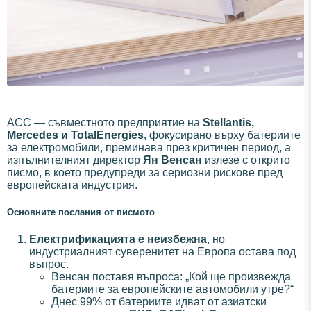
ACC — съвместното предприятие на
Stellantis,
Mercedes и TotalEnergies
, фокусирано върху батериите
за електромобили, преминава през критичен период, а
изпълнителният директор
Ян Венсан
излезе с открито
писмо, в което предупреди за сериозни рискове пред
европейската индустрия.
Основните послания от писмото
Електрификацията е неизбежна
, но
индустриалният суверенитет на Европа остава под
въпрос.
Венсан поставя въпроса: „Кой ще произвежда
батериите за европейските автомобили утре?“
Днес 99% от батериите идват от азиатски