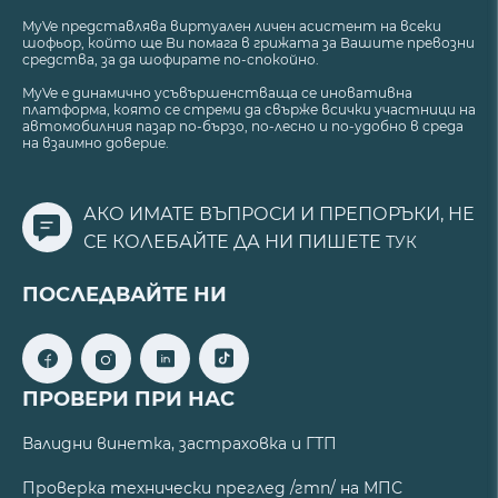
MyVe представлява виртуален личен асистент на всеки
шофьор, който ще Ви помага в грижата за Вашите превозни
средства, за да шофирате по-спокойно.
MyVe е динамично усъвършенстваща се иновативна
платформа, която се стреми да свърже всички участници на
автомобилния пазар по-бързо, по-лесно и по-удобно в среда
на взаимно доверие.
АКО ИМАТЕ ВЪПРОСИ И ПРЕПОРЪКИ, НЕ
СЕ КОЛЕБАЙТЕ ДА НИ ПИШЕТЕ
ТУК
ПОСЛЕДВАЙТЕ НИ
ПРОВЕРИ ПРИ НАС
Валидни винетка, застраховка и ГТП
Проверка технически преглед /гтп/ на МПС