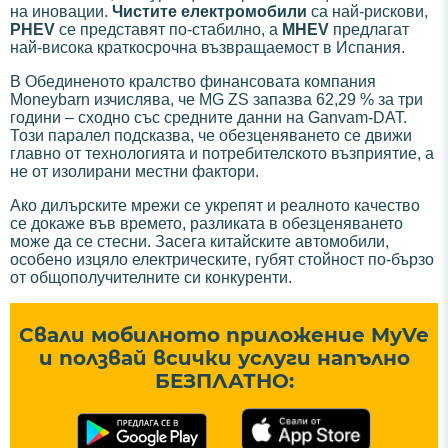
на иновации.
Чистите електромобили
са най-рискови,
PHEV
се представят по-стабилно, а
MHEV
предлагат
най-висока краткосрочна възвращаемост в Испания.
В Обединеното кралство финансовата компания
Moneybarn изчислява, че MG ZS запазва 62,29 % за три
години – сходно със средните данни на Ganvam-DAT.
Този паралел подсказва, че обезценяването се движи
главно от технологията и потребителското възприятие, а
не от изолирани местни фактори.
Ако дилърските мрежи се укрепят и реалното качество
се докаже във времето, разликата в обезценяването
може да се стесни. Засега китайските автомобили,
особено изцяло електрическите, губят стойност по-бързо
от общополучителните си конкуренти.
Свали мобилното приложение MyVe
и ползвай всички услуги напълно
БЕЗПЛАТНО: