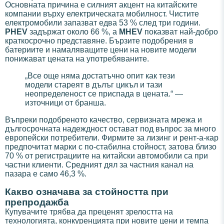
Основната причина е силният акцент на китайските
компании върху електрическата мобилност. Чистите
електромобили запазват едва 53 % след три години.
PHEV
задържат около 66 %, а
MHEV
показват най-добро
краткосрочно представяне. Бързите подобрения в
батериите и намаляващите цени на новите модели
понижават цената на употребяваните.
„Все още няма достатъчно опит как тези
модели стареят в дълъг цикъл и тази
неопределеност се приспада в цената.“ —
източници от бранша.
Въпреки подобреното качество, сервизната мрежа и
дългосрочната надеждност остават под въпрос за много
европейски потребители. Фирмите за лизинг и рент-а-кар
предпочитат марки с по-стабилна стойност, затова близо
70 % от регистрациите на китайски автомобили са при
частни клиенти. Средният дял за частния канал на
пазара е само 46,3 %.
Какво означава за стойността при
препродажба
Купувачите трябва да преценят зрелостта на
технологията, конкуренцията при новите цени и темпа