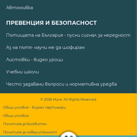
Автомивка
ПРЕВЕНЦИЯ И БЕЗОПАСНОСТ
Пътищата на България - пусни сигнал за нередност
Аз на пътя- научи ме да шофирам
Листовки - видео уроци
Учебни школи
Често задавани въпроси и нормативна уредба
© 2026 Myve. All Rights Reserved.
Общи условия - Бизнес партньори
Общи условия
Политика за бисквитки
Политика за поверителност