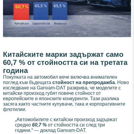
Китайските марки задържат само
60,7 % от стойността си на третата
година
Покупката на автомобил вече включва внимателен
поглед към бъдещата
стойност на препродажба
. Ново
изследване на Ganvam-DAT разкрива, че моделите с
китайски произход губят повече стойност от
европейските и японските конкуренти. Тази разлика
засяга както частните купувачи, така и корпоративните
флотилии.
„Автомобилите с китайски произход задържат
средно
60,7 %
от стойността си след три
години.“ — доклад Ganvam-DAT.