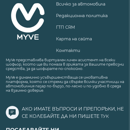
Всичко за автомобила
Редакционна политика
ГТП CRM
Карта на сайта
Контакти
MyVe представлява виртуален личен асистент на всеки
шофьор, който ще Ви помага в грижата за Вашите превозни
средства, за да шофирате по-спокойно.
MyVe е динамично усъвършенстваща се иновативна
платформа, която се стреми да свърже всички участници на
автомобилния пазар по-бързо, по-лесно и по-удобно в среда
на взаимно доверие.
АКО ИМАТЕ ВЪПРОСИ И ПРЕПОРЪКИ, НЕ
СЕ КОЛЕБАЙТЕ ДА НИ ПИШЕТЕ
ТУК
ПОСЛЕДВАЙТЕ НИ