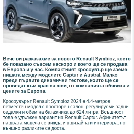
Вече ви разказахме за новото Renault Symbioz, което
бе показано съвсем наскоро и което ще се продава
в Европа и у нас. Компактният кросоувър ще заеме
нишата между моделите Captur и Austral. Малко
преди първите динамични тестове, които ще се
проведат към края на юни, от компанията обявиха и
цените за Европа.
Кросоувърът Renault Symbioz 2024 е 4.4-метров
петместен модел с просторен салон, регулируеми задни
седалки и обем на багажника до 624 литра. Всъщност
това е удължен вариант на Renault Captur. Афинитетът
на двата модела се вижда и в дизайна и интериора, но
външно разликите са доста.