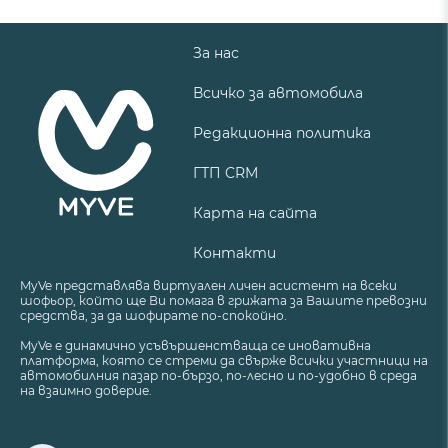
За нас
Всичко за автомобила
Редакционна политика
ГТП CRM
Карта на сайта
Контакти
MyVe представлява виртуален личен асистент на всеки
шофьор, който ще Ви помага в грижата за Вашите превозни
средства, за да шофирате по-спокойно.
MyVe е динамично усъвършенстваща се иновативна
платформа, която се стреми да свърже всички участници на
автомобилния пазар по-бързо, по-лесно и по-удобно в среда
на взаимно доверие.