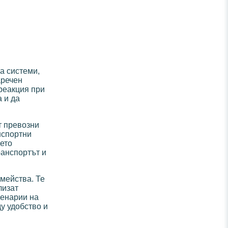
а системи,
аречен
реакция при
 и да
т превозни
нспортни
ето
ранспортът и
емейства. Те
лизат
ценарии на
у удобство и