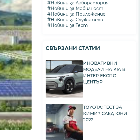
#
Новини за Лаборатория
#
Новини за Мобилност
#
Новини за Приложение
#
Новини за Служители
#
Новини за Тест
СВЪРЗАНИ СТАТИИ
ИНОВАТИВНИ
МОДЕЛИ НА KIA В
ИНТЕР ЕКСПО
ЦЕНТЪР
TOYOTA: ТЕСТ ЗА
КИМИ? СЛЕД ЮНИ
2022