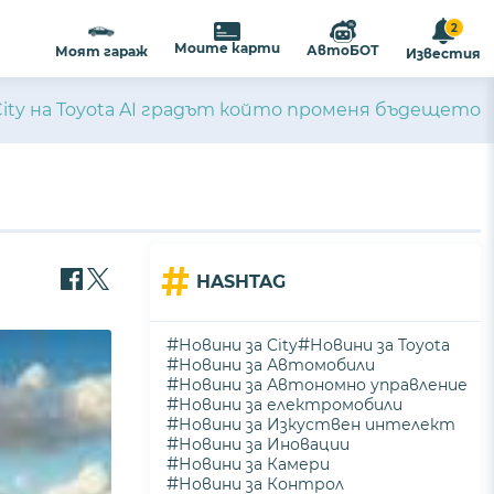
2
Моите карти
АвтоБОТ
Моят гараж
Известия
ity на Toyota AI градът който променя бъдещето
#
HASHTAG
#
#
Новини за City
Новини за Toyota
#
Новини за Автомобили
#
Новини за Автономно управление
#
Новини за електромобили
#
Новини за Изкуствен интелект
#
Новини за Иновации
#
Новини за Камери
#
Новини за Контрол