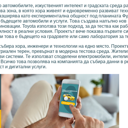
о автомобилите, изкуственият интелект и градската среда р
това зона, в която хора живеят и едновременно развиват тех
разширява като експериментална общност под планината Ф
а бъдещите автомобили и услуги. Това създава напълно нов
новации. Toyota използва този подход, за да тества как раб
ност в реални условия. Проектът вече показва първите си
и това е бъдещето на градовете или само лаборатория за т
събира хора, инженери и технологии на едно място. Проект
стриален терен, превърнат в модерна тестова среда. Жители
ови системи. Те използват споделени електромобили, интели
 Всичко това позволява на компанията да събира данни в р
т и дигитални услуги.