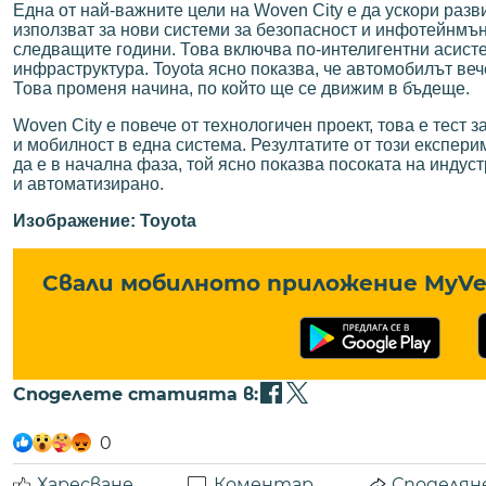
Една от най-важните цели на Woven City е да ускори разв
използват за нови системи за безопасност и инфотейнмън
следващите години. Това включва по-интелигентни асист
инфраструктура. Toyota ясно показва, че автомобилът веч
Това променя начина, по който ще се движим в бъдеще.
Woven City е повече от технологичен проект, това е тест з
и мобилност в една система. Резултатите от този експер
да е в начална фаза, той ясно показва посоката на индус
и автоматизирано.
Изображение: Toyota
Свали мобилното приложение MyVe 
Споделете статията в:
0
Харесване
Коментар
Споделян