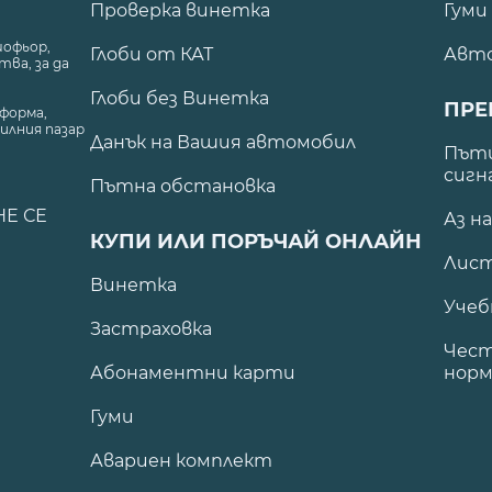
Проверка винетка
Гуми
шофьор,
Глоби от КАТ
Авт
ва, за да
Глоби без Винетка
ПРЕ
форма,
илния пазар
Данък на Вашия автомобил
.
Пъти
сигн
Пътна обстановка
НЕ СЕ
Аз н
КУПИ ИЛИ ПОРЪЧАЙ ОНЛАЙН
Лист
Винетка
Учеб
Застраховка
Чест
Абонаментни карти
норм
Гуми
Авариен комплект