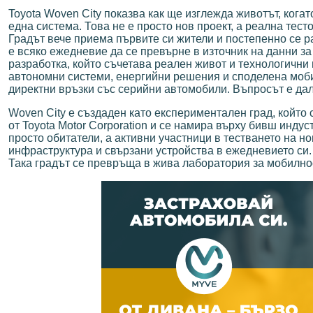
Toyota Woven City показва как ще изглежда животът, когат
една система. Това не е просто нов проект, а реална тес
Градът вече приема първите си жители и постепенно се 
е всяко ежедневие да се превърне в източник на данни з
разработка, който съчетава реален живот и технологични и
автономни системи, енергийни решения и споделена мобил
директни връзки със серийни автомобили. Въпросът е дал
Woven City е създаден като експериментален град, който 
от Toyota Motor Corporation и се намира върху бивш инду
просто обитатели, а активни участници в тестването на н
инфраструктура и свързани устройства в ежедневието си.
Така градът се превръща в жива лаборатория за мобилнос