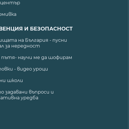
 център
омивка
ВЕНЦИЯ И БЕЗОПАСНОСТ
щата на България - пусни
ал за нередност
а пътя- научи ме да шофирам
овки - видео уроци
ни школи
о задавани въпроси и
ативна уредба