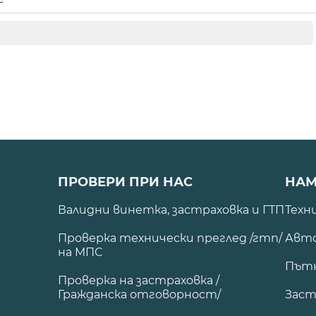
ПРОВЕРИ ПРИ НАС
НАМ
Валидни винетка, застраховка и ГТП
Техн
Проверка технически преглед /гтп/
Авто
на МПС
Път
Проверка на застраховка /
Гражданска отговорност/
Заст