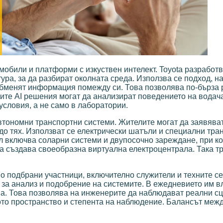
обили и платформи с изкуствен интелект. Toyota разработв
ура, за да разбират околната среда. Използва се подход, н
обменят информация помежду си. Това позволява по-бърза 
ите AI решения могат да анализират поведението на водача
условия, а не само в лаборатории.
автономни транспортни системи. Жителите могат да заявява
 до тях. Използват се електрически шатъли и специални тра
 включва соларни системи и двупосочно зареждане, при ко
а създава своеобразна виртуална електроцентрала. Така т
но подбрани участници, включително служители и техните с
а за анализ и подобрение на системите. В ежедневието им в
ва. Това позволява на инженерите да наблюдават реални с
то пространство и степента на наблюдение. Балансът межд