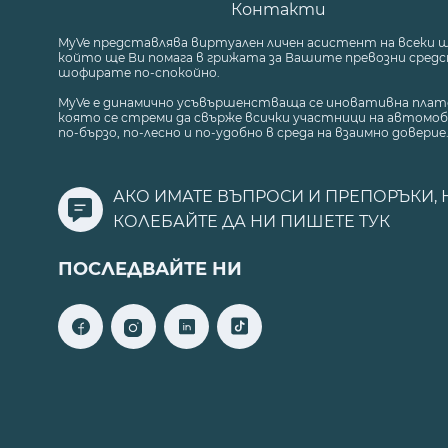
Контакти
MyVe представлява виртуален личен асистент на всеки 
който ще Ви помага в грижата за Вашите превозни средст
шофирате по-спокойно.
MyVe е динамично усъвършенстваща се иновативна плат
която се стреми да свърже всички участници на автомоб
по-бързо, по-лесно и по-удобно в среда на взаимно доверие
АКО ИМАТЕ ВЪПРОСИ И ПРЕПОРЪКИ, 
КОЛЕБАЙТЕ ДА НИ ПИШЕТЕ
ТУК
ПОСЛЕДВАЙТЕ НИ