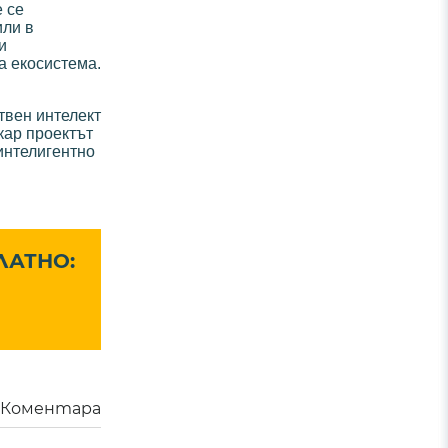
е се
или в
и
а екосистема.
ствен интелект
кар проектът
 интелигентно
ЛАТНО:
Коментара