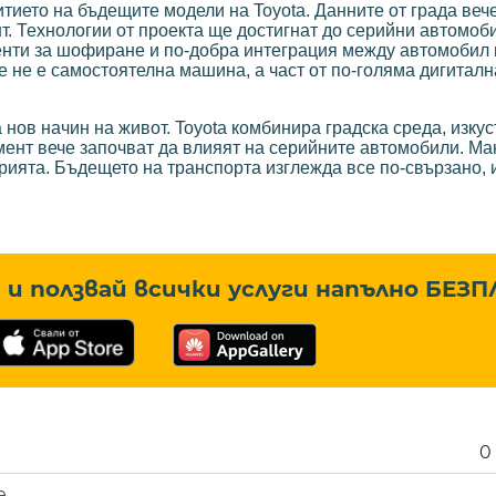
итието на бъдещите модели на Toyota. Данните от града веч
т. Технологии от проекта ще достигнат до серийни автомоб
енти за шофиране и по-добра интеграция между автомобил 
е не е самостоятелна машина, а част от по-голяма дигиталн
а нов начин на живот. Toyota комбинира градска среда, изку
имент вече започват да влияят на серийните автомобили. Ма
трията. Бъдещето на транспорта изглежда все по-свързано,
и ползвай всички услуги напълно
БЕЗП
0
е