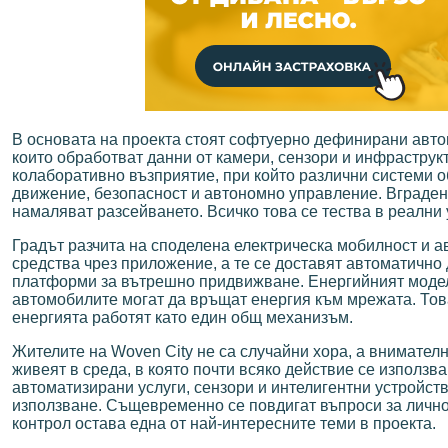
В основата на проекта стоят софтуерно дефинирани автом
които обработват данни от камери, сензори и инфраструкт
колаборативно възприятие, при който различни системи 
движение, безопасност и автономно управление. Вграден
намаляват разсейването. Всичко това се тества в реални 
Градът разчита на споделена електрическа мобилност и 
средства чрез приложение, а те се доставят автоматично
платформи за вътрешно придвижване. Енергийният модел
автомобилите могат да връщат енергия към мрежата. Тов
енергията работят като един общ механизъм.
Жителите на Woven City не са случайни хора, а внимател
живеят в среда, в която почти всяко действие се използв
автоматизирани услуги, сензори и интелигентни устройст
използване. Същевременно се повдигат въпроси за лично
контрол остава една от най-интересните теми в проекта.