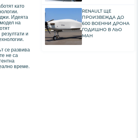
аботят като
RENAULT ЩЕ
нологии.
уджи. Идеята
ПРОИЗВЕЖДА ДО
 модел на
600 ВОЕННИ ДРОНА
отят
ГОДИШНО В ЛЬО
 резултати и
МАН
ехнологии.
ът се развива
те не са
гентна
еално време.