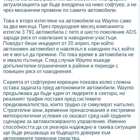
актуализацията ще бъде внедрена на ниво софтуер, а не
чрез механични промени по самите автомобили.
Това е второ изтегляне на автомобили на Waymo само
за два месеца. През предходния месец компанията
изтегли 3 791 автомобила с пето и шесто поколение ADS
заради риск от навлизане в наводнени участъци.
Поводът беше инцидент от 20 април, при който
автономен автомобил е навлязъл в наводнен път, който
не е могъл да премине. По това време в автомобила не
е имало пътници. След случая Waymo въведе
допълнителни ограничения в райони и периоди с
повишен риск от наводнения.
Серията от софтуерни корекции показва колко сложна
остава задачата пред автономните автомобили. Waymo
продължава да бъде един от лидерите в сектора, но
реалният трафик поставя пред системите
предизвикателства, които трудно се симулират напълно.
Строителни зони, временни пренасочвания и екстремни
метеорологични условия се оказват сред най-трудните
сценарии за автоматизираното управление. Именно
способността да се реагира надеждно в такива ситуации
ще бъде решаваща за бъдещото доверие към
автономните превозни средства.