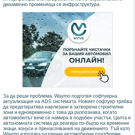
динамично променяща се инфраструктура.
За да реши проблема, Waymo подготвя софтуерна
актуализация на ADS системата. Новият софтуер трябва
да предотвратява навлизане в затворени строителни
зони и едновременно с това да разпознава, когато
автомобилът вече се намира в подобен участък. Целта е
автономната система да реагира по-бързо на временни
знаци, конуси и пренасочвания на движението. Тъй като
Waymo използва различни автомобилни платформи,