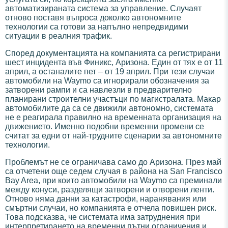
автоматизираната система за управление. Случаят
отново поставя въпроса доколко автономните
технологии са готови за напълно непредвидими
ситуации в реалния трафик.
Според документацията на компанията са регистрирани
шест инцидента във Финикс, Аризона. Един от тях е от 11
април, а останалите пет – от 19 април. При тези случаи
автомобили на Waymo са игнорирали обозначения за
затворени рампи и са навлезли в предварително
планирани строителни участъци по магистралата. Макар
автомобилите да са се движили автономно, системата
не е реагирала правилно на временната организация на
движението. Именно подобни временни промени се
считат за едни от най-трудните сценарии за автономните
технологии.
Проблемът не се ограничава само до Аризона. През май
са отчетени още седем случая в района на San Francisco
Bay Area, при които автомобили на Waymo са преминали
между конуси, разделящи затворени и отворени ленти.
Отново няма данни за катастрофи, наранявания или
смъртни случаи, но компанията е отчела повишен риск.
Това подсказва, че системата има затруднения при
интерпретирането на временни пътни ограничения и