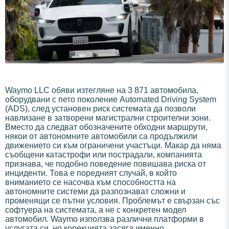
Waymo LLC обяви изтегляне на 3 871 автомобила,
оборудвани с пето поколение Automated Driving System
(ADS), след установен риск системата да позволи
навлизане в затворени магистрални строителни зони.
Вместо да следват обозначените обходни маршрути,
някои от автономните автомобили са продължили
движението си към ограничени участъци. Макар да няма
съобщени катастрофи или пострадали, компанията
признава, че подобно поведение повишава риска от
инциденти. Това е поредният случай, в който
вниманието се насочва към способността на
автономните системи да разпознават сложни и
променящи се пътни условия. Проблемът е свързан със
софтуера на системата, а не с конкретен модел
автомобил. Waymo използва различни платформи в
услугата си, но корекцията засяга именно