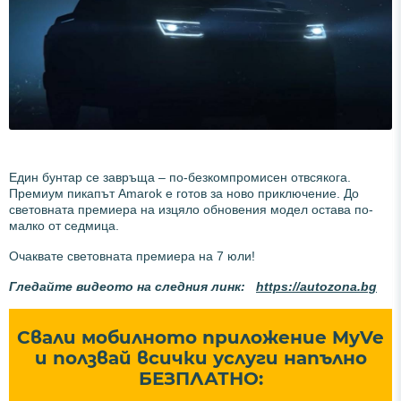
Един бунтар се завръща – по-безкомпромисен отвсякога.
Премиум пикапът Amarok е готов за ново приключение. До
световната премиера на изцяло обновения модел остава по-
малко от седмица.
Очаквате световната премиера на 7 юли!
Гледайте видеото на следния линк:
https://autozona.bg
Свали мобилното приложение MyVe
и ползвай всички услуги напълно
БЕЗПЛАТНО: