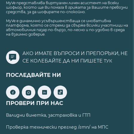
MyVe представлява виртуален личен асистент на всеки
шофьор, който ще Ви помага в грижата за Вашите превозни
средства, за да шофирате по-спокойно.
MyVe е динамично усъвършенстваща се иновативна
платформа, която се стреми да свърже всички участници на
автомобилния пазар по-бързо, по-лесно и по-удобно в среда
на взаимно доверие.
АКО ИМАТЕ ВЪПРОСИ И ПРЕПОРЪКИ, НЕ
СЕ КОЛЕБАЙТЕ ДА НИ ПИШЕТЕ
ТУК
ПОСЛЕДВАЙТЕ НИ
ПРОВЕРИ ПРИ НАС
Валидни винетка, застраховка и ГТП
Проверка технически преглед /гтп/ на МПС