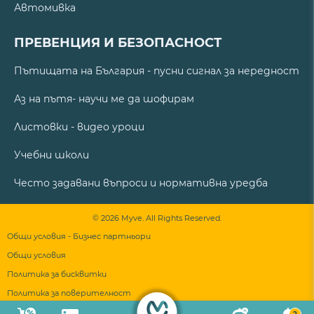
Автомивка
ПРЕВЕНЦИЯ И БЕЗОПАСНОСТ
Пътищата на България - пусни сигнал за нередност
Аз на пътя- научи ме да шофирам
Листовки - видео уроци
Учебни школи
Често задавани въпроси и нормативна уредба
© 2026 Myve. All Rights Reserved.
Общи условия - Бизнес партньори
Общи условия
Политика за бисквитки
Политика за поверителност