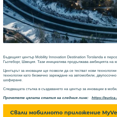
Бъдещият център Mobility Innovation Destination Torslanda е пер
Гьотеборг, Швеция. Тази инициатива продължава амбицията на 
Центърът за иновации ще позволи да се тестват нови технологии
технологии като безжично зареждане на автомобили, двупосочно
шофиране.
Следващата стъпка в създаването на център за иновации в мобилн
Прочетете цялата статия на следния линк:
https://eurica
Свали мобилното приложение MyVe 