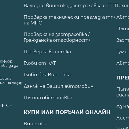
Валидни винетка, застраховка и ГТП
Техн
Проверка технически преглед /гтп/
Авто
на МПС
Път
Проверка на застраховка /
Гражданска отговорност/
Заст
Проверка винетка
Гуми
шофьор,
Глоби от КАТ
Авт
ва, за да
Глоби без Винетка
ПРЕ
форма,
илния пазар
Данък на Вашия автомобил
.
Пъти
сигн
Пътна обстановка
НЕ СЕ
Аз н
КУПИ ИЛИ ПОРЪЧАЙ ОНЛАЙН
Лист
Винетка