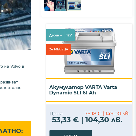
Десен +
12V
24 МЕСЕЦА
о на Volvo в
 развиват
Акумулатор VARTA Varta
остоятелно
Dynamic SLI 61 Ah
Цена
76,18 € | 149,00 лв.
53,33 € | 104,30 лв.
ЛАТНО: