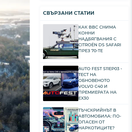
СВЪРЗАНИ СТАТИИ
КАК BBC СНИМА
КОННИ
НАДБЯГВАНИЯ С
CITROËN DS SAFARI
ПРЕЗ 70-ТЕ
AUTO FEST S11EP03 -
ТЕСТ НА
ОБНОВЕНОТО
VOLVO C40 И
ПРЕМИЕРАТА НА
EX30
ТЪЧСКРИЙНЪТ В
АВТОМОБИЛА: ПО-
ОПАСЕН ОТ
НАРКОТИЦИТЕ?