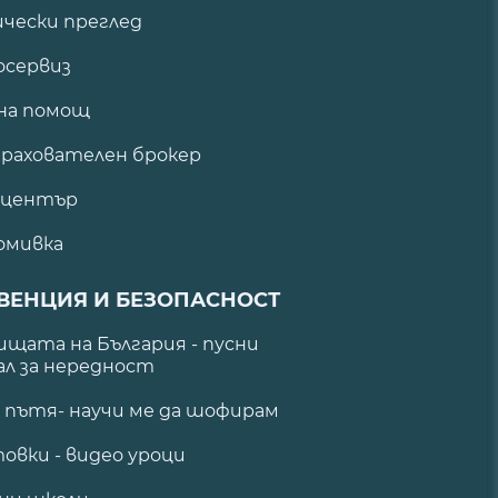
ически преглед
сервиз
на помощ
рахователен брокер
 център
омивка
ВЕНЦИЯ И БЕЗОПАСНОСТ
щата на България - пусни
ал за нередност
а пътя- научи ме да шофирам
овки - видео уроци