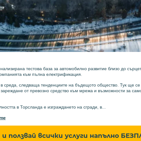
сонализирана тестова база за автомобилно развитие близо до сърцет
компанията към пълна електрификация.
 в среда, следваща тенденциите на бъдещото общество. Тук ще се
 зареждане от превозно средство към мрежа и възможности за сам
остта в Торсланда е изграждането на сгради, в...
.me
и ползвай всички услуги напълно
БЕЗП