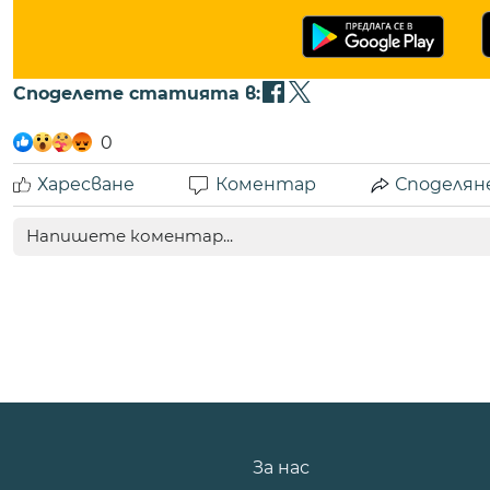
Споделете статията в:
0
Харесване
Коментар
Споделян
За нас