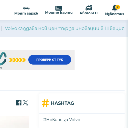
2
Моите карти
АвтоБОТ
Моят гараж
Известия
Volvo създава нов център за иновации в Швеция
#
HASHTAG
#
Новини за Volvo