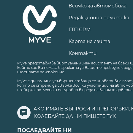
Всичко за автомобила
Редакционна политика
ГТП CRM
Карта на сайта
Контакти
MyVe представлява виртуален личен асистент на всеки 
който ще Ви помага в грижата за Вашите превозни средст
шофирате по-спокойно.
MyVe е динамично усъвършенстваща се иновативна плат
която се стреми да свърже всички участници на автомоб
по-бързо, по-лесно и по-удобно в среда на взаимно доверие
АКО ИМАТЕ ВЪПРОСИ И ПРЕПОРЪКИ, 
КОЛЕБАЙТЕ ДА НИ ПИШЕТЕ
ТУК
ПОСЛЕДВАЙТЕ НИ