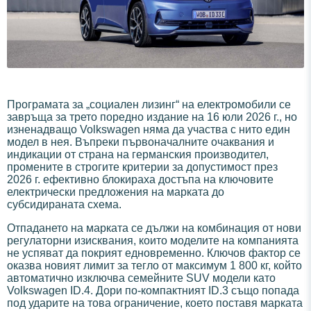
Програмата за „социален лизинг“ на електромобили се
завръща за трето поредно издание на 16 юли 2026 г., но
изненадващо Volkswagen няма да участва с нито един
модел в нея. Въпреки първоначалните очаквания и
индикации от страна на германския производител,
промените в строгите критерии за допустимост през
2026 г. ефективно блокираха достъпа на ключовите
електрически предложения на марката до
субсидираната схема.
Отпадането на марката се дължи на комбинация от нови
регулаторни изисквания, които моделите на компанията
не успяват да покрият едновременно. Ключов фактор се
оказва новият лимит за тегло от максимум 1 800 кг, който
автоматично изключва семейните SUV модели като
Volkswagen ID.4. Дори по-компактният ID.3 също попада
под ударите на това ограничение, което поставя марката