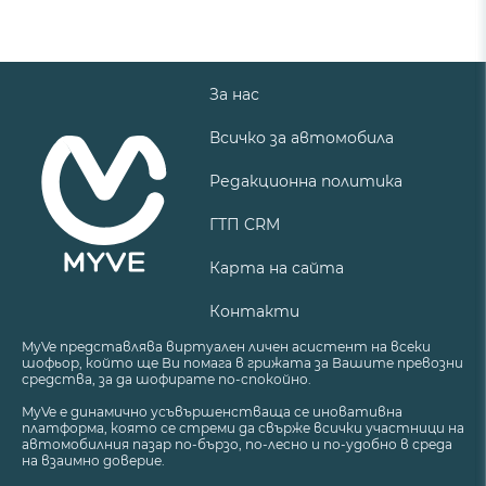
За нас
Всичко за автомобила
Редакционна политика
ГТП CRM
Карта на сайта
Контакти
MyVe представлява виртуален личен асистент на всеки
шофьор, който ще Ви помага в грижата за Вашите превозни
средства, за да шофирате по-спокойно.
MyVe е динамично усъвършенстваща се иновативна
платформа, която се стреми да свърже всички участници на
автомобилния пазар по-бързо, по-лесно и по-удобно в среда
на взаимно доверие.