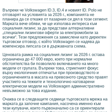
Въпреки че Volkswagen ID.3, ID.4 и новият ID. Polo не
отговарят на условията за 2026 г., компанията не
планира да се откаже от пазарния си дял в този сегмент.
Марката вече обяви, че ще използва интереса към
социалния лизинг, за да представи алтернативни
„специални лизингови оферти за електромобили за
всички“. Тези предложения са замислени като директен
търговски отговор, с който Volkswagen се надява да
компенсира липсата си в държавната схема.
Ценовата рамка на социалния лизинг за 2026 г. остава
ограничена до 47 000 евро, което при нормални
обстоятелства би позволило включването на много
модели от групата. Въпреки това, стриктният фокус
върху екологичния отпечатък при производството и
ограниченията в масата на превозното средство правят
участието на тежките и технологично натоварени
електрически модели на Volkswagen административно
невъзможно за това издание.
Очаква се в следващите седмици търговската мрежа на
марката да започне кампания, насочена именно към
тези купувачи, които първоначално са се ориентирали